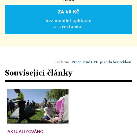
ZA 40 KČ
bez mobilní aplikace
a s reklamou
|
Předplatné HN+ je zcela bez reklam.
Související články
AKTUALIZOVÁNO