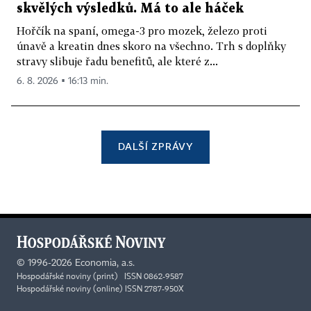
skvělých výsledků. Má to ale háček
Hořčík na spaní, omega-3 pro mozek, železo proti
únavě a kreatin dnes skoro na všechno. Trh s doplňky
stravy slibuje řadu benefitů, ale které z...
6. 8. 2026 ▪ 16:13 min.
DALŠÍ ZPRÁVY
©
1996-2026
Economia, a.s.
Hospodářské noviny (print) ISSN 0862-9587
Hospodářské noviny (online) ISSN 2787-950X