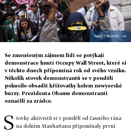
Autor ▪
Reuters
Se zmenšeným zájmem lidí se potýkají
demonstrace hnutí Occupy Wall Street, které si
v těchto dnech připomíná rok od svého vzniku.
Několik stovek demonstrantů se v pondělí
pokusilo obsadit křižovatky kolem newyorské
burzy. Prezidenta Obamu demonstranti
označili za zrádce.
S
tovky aktivistů si v pondělí od časného rána
na dolním Manhattanu připomínaly první