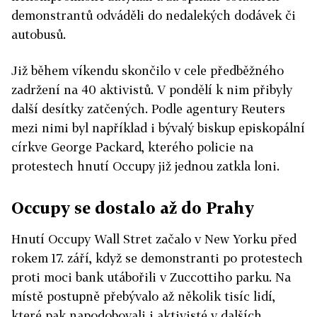
demonstrantů odváděli do nedalekých dodávek či
autobusů.
Již během víkendu skončilo v cele předběžného
zadržení na 40 aktivistů. V pondělí k nim přibyly
další desítky zatčených. Podle agentury Reuters
mezi nimi byl například i bývalý biskup episkopální
církve George Packard, kterého policie na
protestech hnutí Occupy již jednou zatkla loni.
Occupy se dostalo až do Prahy
Hnutí Occupy Wall Stret začalo v New Yorku před
rokem 17. září, když se demonstranti po protestech
proti moci bank utábořili v Zuccottiho parku. Na
místě postupně přebývalo až několik tisíc lidí,
které pak napodobovali i aktivisté v dalších