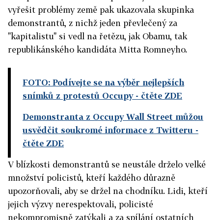
vyřešit problémy země pak ukazovala skupinka
demonstrantů, z nichž jeden převlečený za
"kapitalistu" si vedl na řetězu, jak Obamu, tak
republikánského kandidáta Mitta Romneyho.
FOTO: Podívejte se na výběr nejlepších
snímků z protestů Occupy
- čtěte ZDE
Demonstranta z Occupy Wall Street můžou
usvědčit soukromé informace z Twitteru
-
čtěte ZDE
V blízkosti demonstrantů se neustále drželo velké
množství policistů, kteří každého důrazně
upozorňovali, aby se držel na chodníku. Lidi, kteří
jejich výzvy nerespektovali, policisté
nekompromisně zatýkali a za spílání ostatních