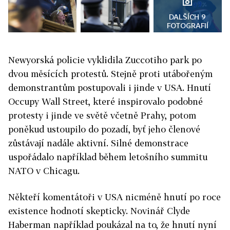
DALŠÍCH 9
FOTOGRAFIÍ
Newyorská policie vyklidila Zuccotiho park po
dvou měsících protestů. Stejně proti utábořeným
demonstrantům postupovali i jinde v USA. Hnutí
Occupy Wall Street, které inspirovalo podobné
protesty i jinde ve světě včetně Prahy, potom
poněkud ustoupilo do pozadí, byť jeho členové
zůstávají nadále aktivní. Silné demonstrace
uspořádalo například během letošního summitu
NATO v Chicagu.
Někteří komentátoři v USA nicméně hnutí po roce
existence hodnotí skepticky. Novinář Clyde
Haberman například poukázal na to, že hnutí nyní