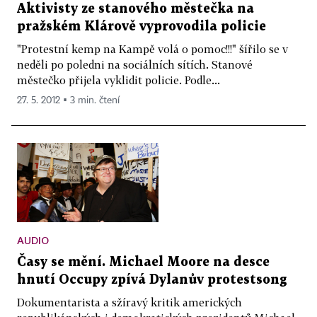
Aktivisty ze stanového městečka na
pražském Klárově vyprovodila policie
"Protestní kemp na Kampě volá o pomoc!!!" šířilo se v
neděli po poledni na sociálních sítích. Stanové
městečko přijela vyklidit policie. Podle...
27. 5. 2012 ▪ 3 min. čtení
AUDIO
Časy se mění. Michael Moore na desce
hnutí Occupy zpívá Dylanův protestsong
Dokumentarista a sžíravý kritik amerických