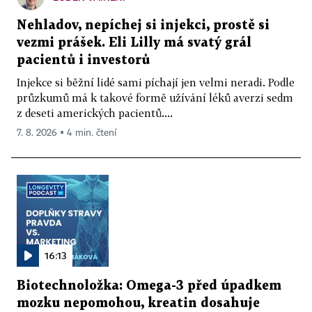
Nehladov, nepíchej si injekci, prostě si
vezmi prášek. Eli Lilly má svatý grál
pacientů i investorů
Injekce si běžní lidé sami píchají jen velmi neradi. Podle
průzkumů má k takové formě užívání léků averzi sedm
z deseti amerických pacientů....
7. 8. 2026 ▪ 4 min. čtení
16:13
Biotechnoložka: Omega-3 před úpadkem
mozku nepomohou, kreatin dosahuje