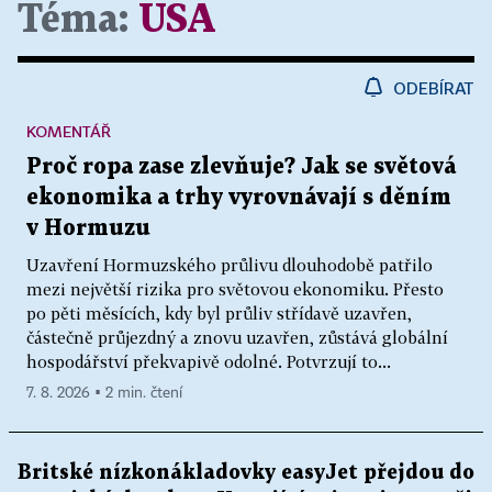
Téma:
USA
ODEBÍRAT
KOMENTÁŘ
Proč ropa zase zlevňuje? Jak se světová
ekonomika a trhy vyrovnávají s děním
v Hormuzu
Uzavření Hormuzského průlivu dlouhodobě patřilo
mezi největší rizika pro světovou ekonomiku. Přesto
po pěti měsících, kdy byl průliv střídavě uzavřen,
částečně průjezdný a znovu uzavřen, zůstává globální
hospodářství překvapivě odolné. Potvrzují to...
7. 8. 2026 ▪ 2 min. čtení
Britské nízkonákladovky easyJet přejdou do