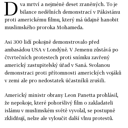
D
va mrtví a nejméně deset zraněných. To je
bilance nedělních demonstrací v Pákistánu
proti americkému filmu, který má údajně hanobit
muslimského proroka Mohameda.
Asi 300 lidí pokojně demonstrovalo před
ambasádou USA v Londýně. V Jemenu zůstává po
čtvrtečních protestech proti snímku zavřený
americký zastupitelský úřad v Saná. Svolanou
demonstraci proti přítomnosti amerických vojáků
v zemi ale pro nedostatek účastníků zrušili.
Americký ministr obrany Leon Panetta prohlásil,
že nepokoje, které pohoršlivý film o zakladateli
islámu v muslimském světě vyvolal, se postupně
zklidňují, nelze ale vyloučit další vlnu protestů.