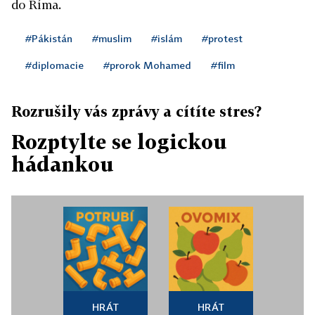
do Říma.
#Pákistán
#muslim
#islám
#protest
#diplomacie
#prorok Mohamed
#film
Rozrušily vás zprávy a cítíte stres?
Rozptylte se logickou
hádankou
HRÁT
HRÁT