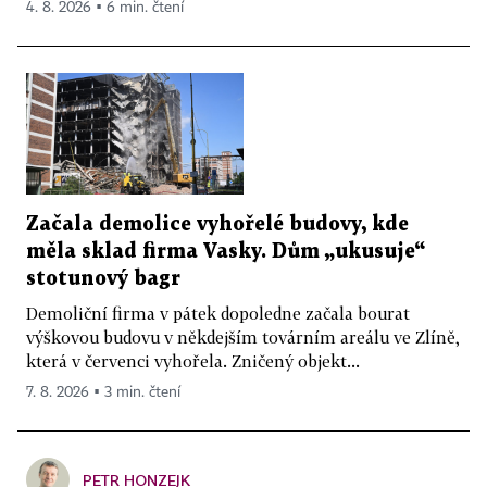
4. 8. 2026 ▪ 6 min. čtení
Začala demolice vyhořelé budovy, kde
měla sklad firma Vasky. Dům „ukusuje“
stotunový bagr
Demoliční firma v pátek dopoledne začala bourat
výškovou budovu v někdejším továrním areálu ve Zlíně,
která v červenci vyhořela. Zničený objekt...
7. 8. 2026 ▪ 3 min. čtení
PETR HONZEJK