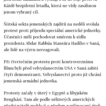
Káidě bezpilotní letadla, která ne vždy zasáhnou
jenom vybraný cíl.
Šíitská sekta jemenských zajditů na neděli svolala
protest proti příjezdu speciální americké jednotky.
Účastníci měli pochodovat směrem k sídlu
prezidenta Abdar Rabbúa Mansúra Hadího v Saná,
ale lidé na výzvu nereagovali.
Při čtvrtečním protestu proti kontroverznímu
filmu byli před velvyslanectvím USA v Saná zabiti
čtyři demonstranti. Velvyslanectví proto již chrání
jemenská armádní jednotka.
Protesty začaly v úterý v Egyptě a libyjském
Benghází. Tam ale podle některých amerických
představitelů mohlo jí o předem naplánovaný útok