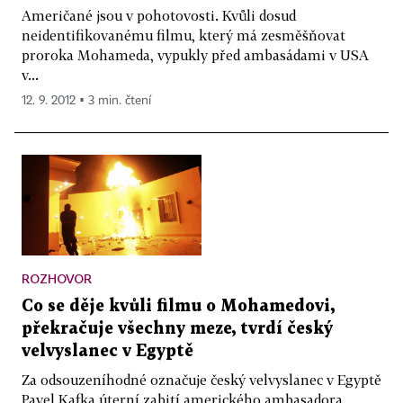
Američané jsou v pohotovosti. Kvůli dosud
neidentifikovanému filmu, který má zesměšňovat
proroka Mohameda, vypukly před ambasádami v USA
v...
12. 9. 2012 ▪ 3 min. čtení
ROZHOVOR
Co se děje kvůli filmu o Mohamedovi,
překračuje všechny meze, tvrdí český
velvyslanec v Egyptě
Za odsouzeníhodné označuje český velvyslanec v Egyptě
Pavel Kafka úterní zabití amerického ambasadora