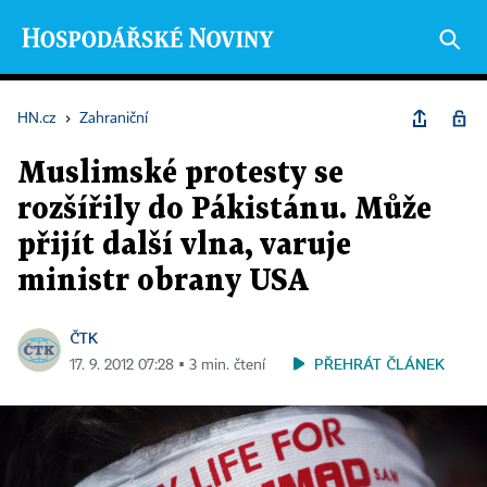
HN.cz
›
Zahraniční
Muslimské protesty se
rozšířily do Pákistánu. Může
přijít další vlna, varuje
ministr obrany USA
ČTK
PŘEHRÁT ČLÁNEK
17. 9. 2012 07:28 ▪ 3 min. čtení