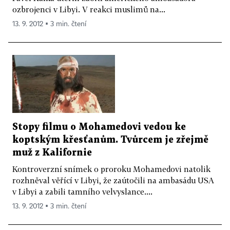
ozbrojenci v Libyi. V reakci muslimů na...
13. 9. 2012 ▪ 3 min. čtení
Stopy filmu o Mohamedovi vedou ke
koptským křesťanům. Tvůrcem je zřejmě
muž z Kalifornie
Kontroverzní snímek o proroku Mohamedovi natolik
rozhněval věřící v Libyi, že zaútočili na ambasádu USA
v Libyi a zabili tamního velvyslance....
13. 9. 2012 ▪ 3 min. čtení