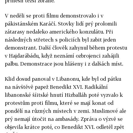
přinesli těžší zbraně.
V neděli se proti filmu demonstrovalo i v
pákistánském Karáčí. Stovky lidí prý prolomili
zátarasy nedaleko amerického konzulátu. Při
následných střetech s policiích byl zabit jeden
demonstrant. Další člověk zahynul během protestu
v Hajdarábádu, když neznámí ozbrojenci zahájili
palbu. Demonstrace jsou hlášeny i z dalšách míst.
Klid dosud panoval v Libanonu, kde byl od pátku
na návštěvě papež Benedikt XVI. Radikální
libanonské šíitské hnutí Hizballáh poté vyzvalo k
protestům proti filmu, které se mají konat od
pondělí na různých místech v zemi. Muslimové ale
prý nemají útočit na ambasády. Zpráva o výzvě se
objevila krátce poté, co Benedikt XVI. odletěl zpět