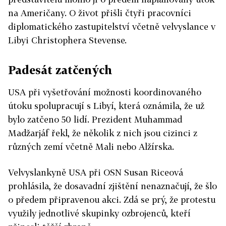
na Američany. O život přišli čtyři pracovníci
diplomatického zastupitelství včetně velvyslance v
Libyi Christophera Stevense.
Padesát zatčených
USA při vyšetřování možnosti koordinovaného
útoku spolupracují s Libyí, která oznámila, že už
bylo zatčeno 50 lidí. Prezident Muhammad
Madžarjáf řekl, že několik z nich jsou cizinci z
různých zemí včetně Mali nebo Alžírska.
Velvyslankyně USA při OSN Susan Riceová
prohlásila, že dosavadní zjištění nenaznačují, že šlo
o předem připravenou akci. Zdá se prý, že protestu
využily jednotlivé skupinky ozbrojenců, kteří