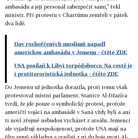
ambasádu a její personál zabezpečit sami," řekl
ministr. Při protestu v Chartúmu zemřeli v pátek
dva lidé.
Dav rozhořčených muslimů napadl
americkou ambasádu v Jemenu
- čtěte ZDE
USA posílají k Libyi torpédoborce. Na cestě je
i protiteroristická jednotka
- čtěte ZDE
Do Jemenu už jednotka dorazila, proti tomu však
protestoval místní parlament. Stanice Al-Džazíra
tvrdí, že jde pouze o symbolický protest, protože
američtí vojáci na ambasádě v Saná vždy byli a ani
ti noví zřejmě nebudou vycházet z areálu. Jemenci
ale vyjadřují nespokojenost, protože USA mají na
jihu země základnu a vysílají z ní do boje proti Al-