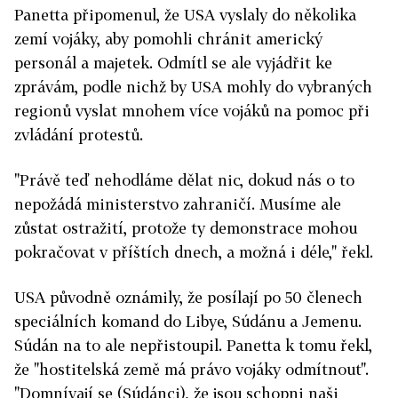
Panetta připomenul, že USA vyslaly do několika
zemí vojáky, aby pomohli chránit americký
personál a majetek. Odmítl se ale vyjádřit ke
zprávám, podle nichž by USA mohly do vybraných
regionů vyslat mnohem více vojáků na pomoc při
zvládání protestů.
"Právě teď nehodláme dělat nic, dokud nás o to
nepožádá ministerstvo zahraničí. Musíme ale
zůstat ostražití, protože ty demonstrace mohou
pokračovat v příštích dnech, a možná i déle," řekl.
USA původně oznámily, že posílají po 50 členech
speciálních komand do Libye, Súdánu a Jemenu.
Súdán na to ale nepřistoupil. Panetta k tomu řekl,
že "hostitelská země má právo vojáky odmítnout".
"Domnívají se (Súdánci), že jsou schopni naši