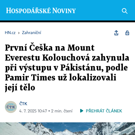
HN.cz
›
Zahraniční
První Češka na Mount
Everestu Kolouchová zahynula
při výstupu v Pákistánu, podle
Pamir Times už lokalizovali
její tělo
ČTK
PŘEHRÁT ČLÁNEK
4. 7. 2025 10:47 ▪ 2 min. čtení