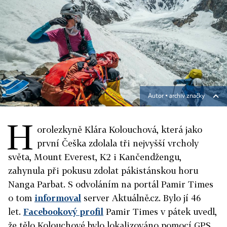
Autor ▪
archiv značky
H
orolezkyně Klára Kolouchová, která jako
první Češka zdolala tři nejvyšší vrcholy
světa, Mount Everest, K2 i Kančendžengu,
zahynula při pokusu zdolat pákistánskou horu
Nanga Parbat. S odvoláním na portál Pamir Times
o tom
informoval
server Aktuálně.cz. Bylo jí 46
let.
Facebookový profil
Pamir Times v pátek uvedl,
že tělo Kolouchové bylo lokalizováno pomocí GPS