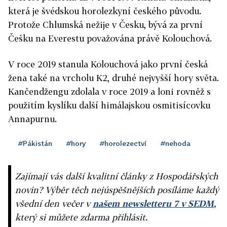
která je švédskou horolezkyní českého původu.
Protože Chlumská nežije v Česku, bývá za první
Češku na Everestu považována právě Kolouchová.
V roce 2019 stanula Kolouchová jako první česká
žena také na vrcholu K2, druhé nejvyšší hory světa.
Kančendžengu zdolala v roce 2019 a loni rovněž s
použitím kyslíku další himálajskou osmitisícovku
Annapurnu.
#Pákistán
#hory
#horolezectví
#nehoda
Zajímají vás další kvalitní články z Hospodářských
novin? Výběr těch nejúspěšnějších posíláme každý
všední den večer v
našem newsletteru 7 v SEDM
,
který si můžete zdarma přihlásit.