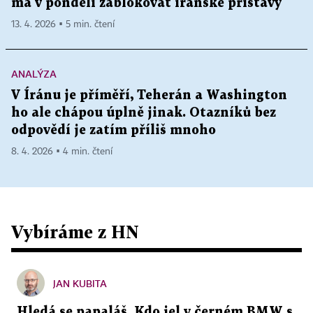
má v pondělí zablokovat íránské přístavy
13. 4. 2026 ▪ 5 min. čtení
ANALÝZA
V Íránu je příměří, Teherán a Washington
ho ale chápou úplně jinak. Otazníků bez
odpovědí je zatím příliš mnoho
8. 4. 2026 ▪ 4 min. čtení
Vybíráme z HN
JAN KUBITA
Hledá se papaláš. Kdo jel v černém BMW s