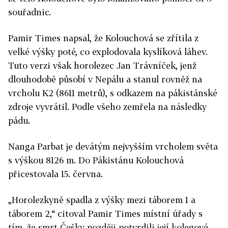
souřadnic.
Pamir Times napsal, že Kolouchová se zřítila z
velké výšky poté, co explodovala kyslíková láhev.
Tuto verzi však horolezec Jan Trávníček, jenž
dlouhodobě působí v Nepálu a stanul rovněž na
vrcholu K2 (8611 metrů), s odkazem na pákistánské
zdroje vyvrátil. Podle všeho zemřela na následky
pádu.
Nanga Parbat je devátým nejvyšším vrcholem světa
s výškou 8126 m. Do Pákistánu Kolouchová
přicestovala 15. června.
„Horolezkyně spadla z výšky mezi táborem 1 a
táborem 2,“ citoval Pamir Times místní úřady s
tím, že smrt Češky později potvrdili její kolegové