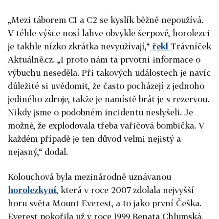
„Mezi táborem C1 a C2 se kyslík běžně nepoužívá.
V téhle výšce nosí lahve obvykle šerpové, horolezci
je takhle nízko zkrátka nevyužívají,“
řekl
Trávníček
Aktuálně.cz. „I proto nám ta prvotní informace o
výbuchu neseděla. Při takových událostech je navíc
důležité si uvědomit, že často pocházejí z jednoho
jediného zdroje, takže je namístě brát je s rezervou.
Nikdy jsme o podobném incidentu neslyšeli. Je
možné, že explodovala třeba vařičová bombička. V
každém případě je ten důvod velmi nejistý a
nejasný,“ dodal.
Kolouchová byla mezinárodně uznávanou
horolezkyní
, která v roce 2007 zdolala nejvyšší
horu světa Mount Everest, a to jako první Češka.
Everest pokořila už v roce 1999 Renata Chlumská,