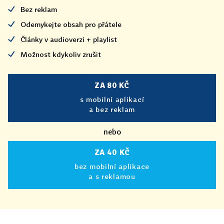
Bez reklam
Odemykejte obsah pro přátele
Články v audioverzi + playlist
Možnost kdykoliv zrušit
ZA 80 KČ
s mobilní aplikací
a bez reklam
nebo
ZA 40 KČ
bez mobilní aplikace
a s reklamou