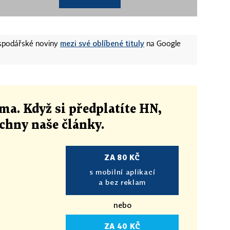
mezi své oblíbené tituly
ospodářské noviny
na Google
ma. Když si předplatíte HN,
echny naše články
.
ZA 80 KČ
s mobilní aplikací
a bez reklam
nebo
ZA 40 KČ