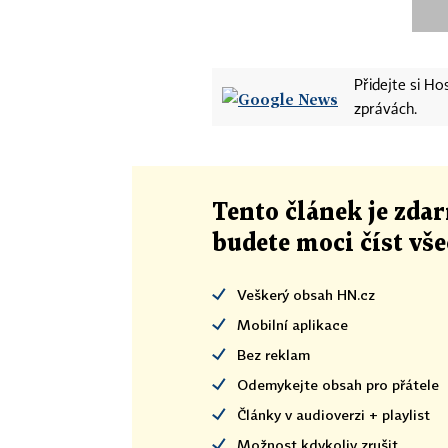
Přidejte si H
zprávách.
Tento článek
je
zdar
budete moci číst vš
Veškerý obsah HN.cz
Mobilní aplikace
Bez reklam
Odemykejte obsah pro přátele
Články v audioverzi + playlist
Možnost kdykoliv zrušit