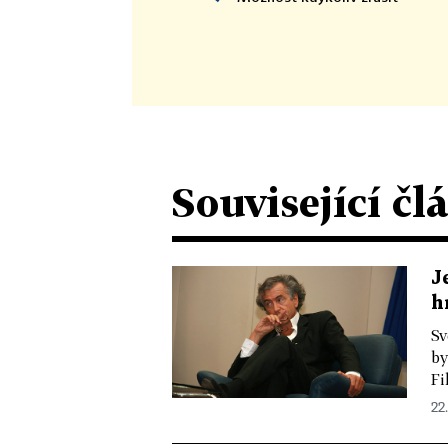
Související čl
J
h
Sv
by
Fi
22.