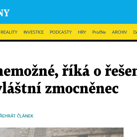
REALITY
INVESTICE
PODCASTY
HRY
PročNe
ARCHIV
D
nemožné, říká o řešen
vláštní zmocněnec
ŘEHRÁT ČLÁNEK