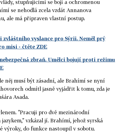
vlády, stupňujícími se boji a ochromenou
ímí se nehodlá zcela vzdát Annanova
, ale má připraven vlastní postup.
 zvláštního vyslance pro Sýrii. Neměl prý
ro misi
- čtěte ZDE
 nebezpečná zbraň. Umělci bojují proti režimu
DE
 něj musí být zásadní, ale Brahímí se nyní
hovorech odmítl jasně vyjádřit k tomu, zda je
ašára Asada.
m členem. "Pracuji pro dvě mezinárodní
azykem," vzkázal jí. Brahímí, jehož syrská
é výroky, do funkce nastoupil v sobotu.