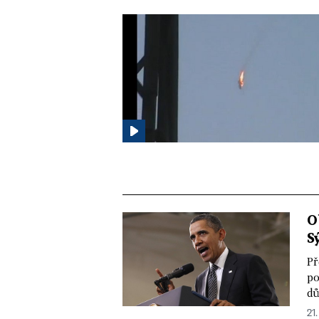
O
S
Př
po
dů
21.