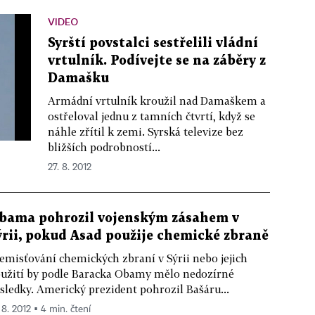
VIDEO
Syrští povstalci sestřelili vládní
vrtulník. Podívejte se na záběry z
Damašku
Armádní vrtulník kroužil nad Damaškem a
ostřeloval jednu z tamních čtvrtí, když se
náhle zřítil k zemi. Syrská televize bez
bližších podrobností...
27. 8. 2012
bama pohrozil vojenským zásahem v
ýrii, pokud Asad použije chemické zbraně
emisťování chemických zbraní v Sýrii nebo jejich
užití by podle Baracka Obamy mělo nedozírné
sledky. Americký prezident pohrozil Bašáru...
 8. 2012 ▪ 4 min. čtení