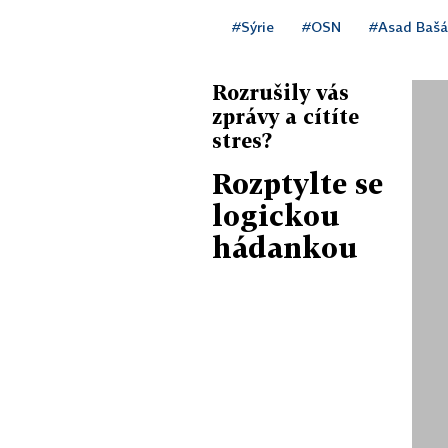
#Sýrie
#OSN
#Asad Bašá
Rozrušily vás
zprávy a cítíte
stres?
Rozptylte se
logickou
hádankou