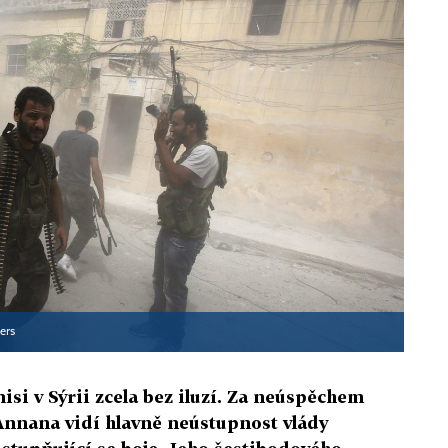
ers
si v Sýrii zcela bez iluzí. Za neúspěchem
nnana vidí hlavně neústupnost vlády