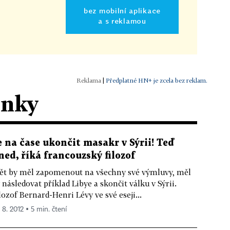
bez mobilní aplikace
a s reklamou
|
Předplatné HN+ je zcela bez reklam.
ánky
e na čase ukončit masakr v Sýrii! Teď
ned, říká francouzský filozof
ět by měl zapomenout na všechny své výmluvy, měl
 následovat příklad Libye a skončit válku v Sýrii.
lozof Bernard-Henri Lévy ve své eseji...
 8. 2012 ▪ 5 min. čtení