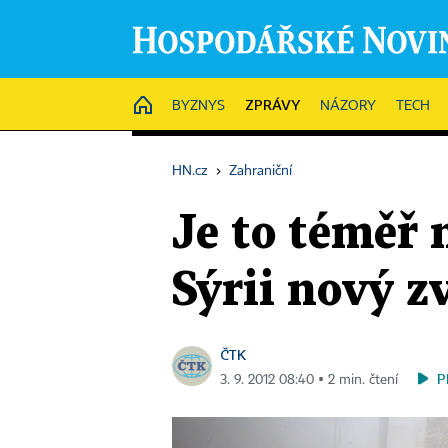
ZPRÁVY
HOME
BYZNYS
NÁZORY
TECH
HN.cz
›
Zahraniční
Je to téměř 
Sýrii nový z
ČTK
P
3. 9. 2012 08:40 ▪ 2 min. čtení