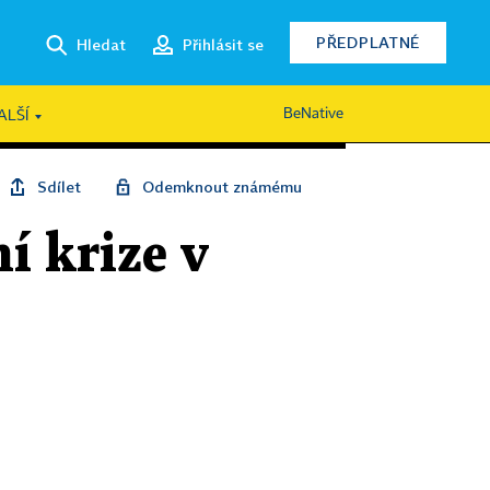
PŘEDPLATNÉ
Hledat
Přihlásit se
BeNative
ALŠÍ
Sdílet
Odemknout známému
í krize v