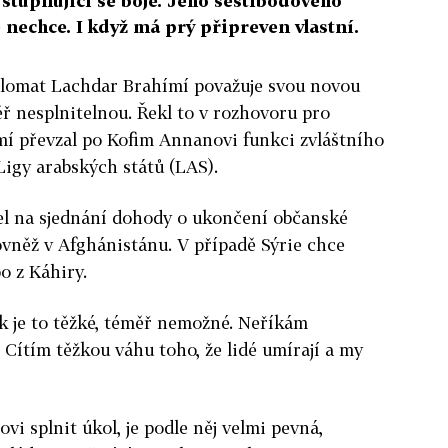
stupňující se boje. Jeho šestibodového
 nechce. I když má prý připreven vlastní.
plomat Lachdar Brahímí považuje svou novou
ěř nesplnitelnou. Řekl to v rozhovoru pro
mí převzal po Kofim Annanovi funkci zvláštního
igy arabských států (LAS).
lel na sjednání dohody o ukončení občanské
ovněž v Afghánistánu. V případě Sýrie chce
o z Káhiry.
jak je to těžké, téměř nemožné. Neříkám
Cítím těžkou váhu toho, že lidé umírají a my
vi splnit úkol, je podle něj velmi pevná,