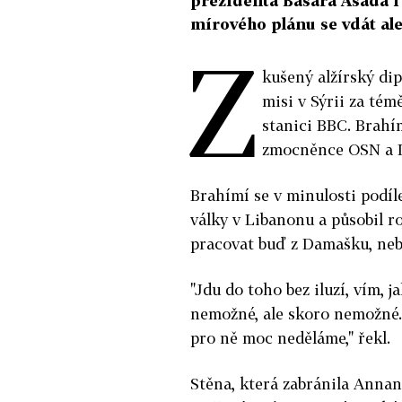
prezidenta Bašára Asada i 
mírového plánu se vdát ale
Z
kušený alžírský di
misi v Sýrii za tém
stanici BBC. Brahí
zmocněnce OSN a L
Brahímí se v minulosti podí
války v Libanonu a působil r
pracovat buď z Damašku, neb
"Jdu do toho bez iluzí, vím, 
nemožné, ale skoro nemožné. 
pro ně moc neděláme," řekl.
Stěna, která zabránila Annano