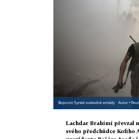
Bojovníci Syrské svobodné armády
Autor ▪
Reut
Lachdar Brahímí převzal mi
svého předchůdce Kofiho A