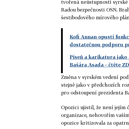
tvořená neústupností syrské 
Radou bezpečnosti OSN. Brah
šestibodového mírového plánu
Kofi Annan opustí funkci
dostatečnou podporu p
Píseň a karikatura jako
Bašára Asada
- čtěte Z
Změna v syrském vedení podle
stejně jako v předchozích roz
pro odstoupení prezidenta B
Opozici ujistil, že není její
organizace, nehovořím vaším j
opozice kritizovala za opatrn