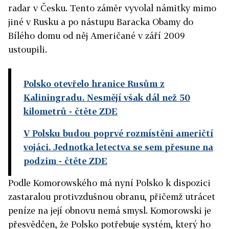
radar v Česku. Tento záměr vyvolal námitky mimo
jiné v Rusku a po nástupu Baracka Obamy do
Bílého domu od něj Američané v září 2009
ustoupili.
Polsko otevřelo hranice Rusům z
Kaliningradu. Nesmějí však dál než 50
kilometrů
- čtěte ZDE
V Polsku budou poprvé rozmístěni američtí
vojáci. Jednotka letectva se sem přesune na
podzim
- čtěte ZDE
Podle Komorowského má nyní Polsko k dispozici
zastaralou protivzdušnou obranu, přičemž utrácet
peníze na její obnovu nemá smysl. Komorowski je
přesvědčen, že Polsko potřebuje systém, který ho