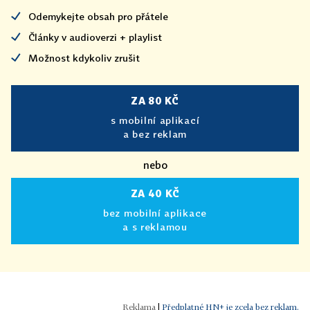
Odemykejte obsah pro přátele
Články v audioverzi + playlist
Možnost kdykoliv zrušit
ZA 80 KČ
s mobilní aplikací
a bez reklam
nebo
ZA 40 KČ
bez mobilní aplikace
a s reklamou
|
Předplatné HN+ je zcela bez reklam.