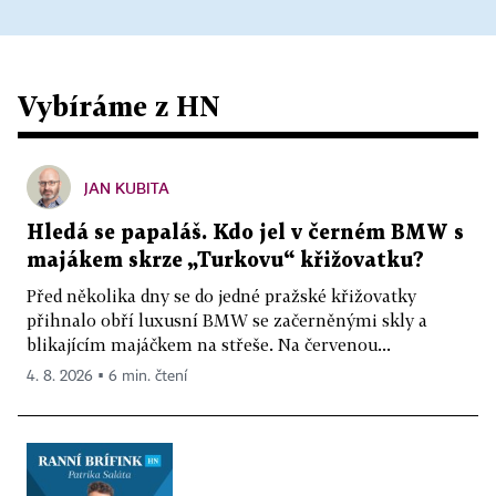
Vybíráme z HN
JAN KUBITA
Hledá se papaláš. Kdo jel v černém BMW s
majákem skrze „Turkovu“ křižovatku?
Před několika dny se do jedné pražské křižovatky
přihnalo obří luxusní BMW se začerněnými skly a
blikajícím majáčkem na střeše. Na červenou...
4. 8. 2026 ▪ 6 min. čtení