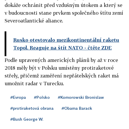
dokáže ochránit před vzdušným útokem a který se
v budoucnosti stane prvkem společného štítu zemí
Severoatlantické aliance.
Rusko otestovalo mezikontinentální raketu
Topol. Reaguje na štít NATO
- čtěte ZDE
Podle upravených amerických plánů by až v roce
2018 měly být v Polsku umístěny protiraketové
střely, přičemž zaměření nepřátelských raket má
umožnit radar v Turecku.
#Evropa
#Polsko
#Komorowski Bronislaw
#protiraketová obrana
#Obama Barack
#Bush George W.