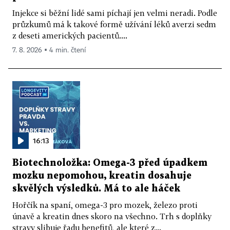
Injekce si běžní lidé sami píchají jen velmi neradi. Podle
průzkumů má k takové formě užívání léků averzi sedm
z deseti amerických pacientů....
7. 8. 2026 ▪ 4 min. čtení
16:13
Biotechnoložka: Omega-3 před úpadkem
mozku nepomohou, kreatin dosahuje
skvělých výsledků. Má to ale háček
Hořčík na spaní, omega-3 pro mozek, železo proti
únavě a kreatin dnes skoro na všechno. Trh s doplňky
stravy slibuje řadu benefitů, ale které z...