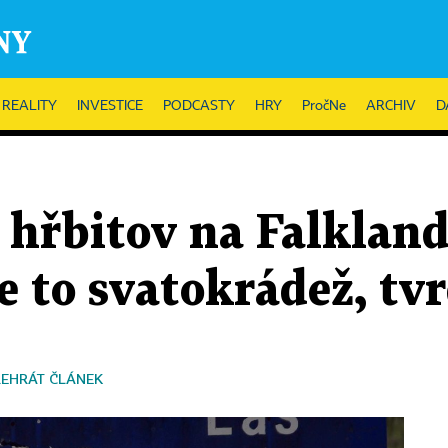
REALITY
INVESTICE
PODCASTY
HRY
PročNe
ARCHIV
D
hřbitov na Falkland
e to svatokrádež, tvr
ŘEHRÁT ČLÁNEK