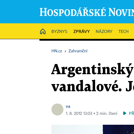
ZPRÁVY
HOME
BYZNYS
NÁZORY
TECH
HN.cz
›
Zahraniční
Argentinský 
vandalové. J
va
P
1. 8. 2012 13:03 ▪ 2 min. čtení