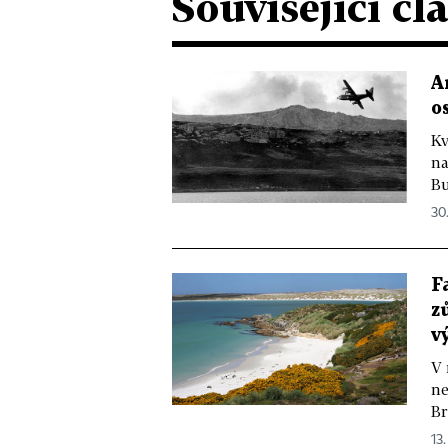
Související čl
A
o
Kv
na
Bu
30.
F
z
v
V 
ne
Br
13.