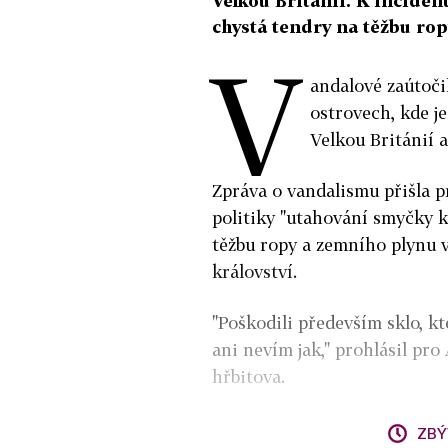
Velkou Británii. K inciden
chystá tendry na těžbu rop
V
andalové zaútoči
ostrovech, kde j
Velkou Británií 
Zpráva o vandalismu přišla p
politiky "utahování smyčky k
těžbu ropy a zemního plynu v
království.
"Poškodili především sklo, kt
ani nevím jak," prohlásil pr
hřbitova.
ZBÝ