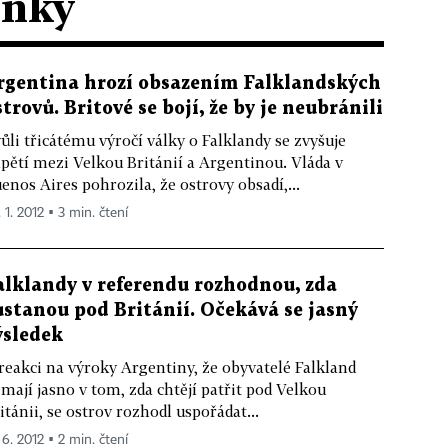
ánky
rgentina hrozí obsazením Falklandských
strovů. Britové se bojí, že by je neubránili
ůli třicátému výročí války o Falklandy se zvyšuje
pětí mezi Velkou Británií a Argentinou. Vláda v
enos Aires pohrozila, že ostrovy obsadí,...
 1. 2012 ▪ 3 min. čtení
alklandy v referendu rozhodnou, zda
ůstanou pod Británií. Očekává se jasný
ýsledek
reakci na výroky Argentiny, že obyvatelé Falkland
mají jasno v tom, zda chtějí patřit pod Velkou
itánii, se ostrov rozhodl uspořádat...
 6. 2012 ▪ 2 min. čtení