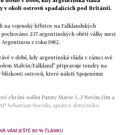
tu došlo v době, kdy argentinská vláda
y v okolí ostrovů spadajících pod Británii.
li na vojenský hřbitov na Falklandských
e pochováno 237 argentinských obětí války mezi
a Argentinou z roku 1982.
rávě v době, kdy argentinská vláda v rámci své
olem Malvín/Falkland" připravuje tendry na
 blízkosti ostrovů, které náleží Spojenému
eré chrání sošku Panny Marie. (...) Nevím čím a
o AP Sebastian Socodo, správce dotyčného
VÁ VÁM JEŠTĚ 80 % ČLÁNKU