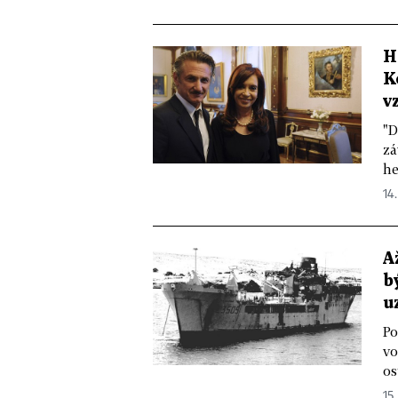
H
K
v
"D
zá
he
14.
A
b
u
Po
vo
os
15.