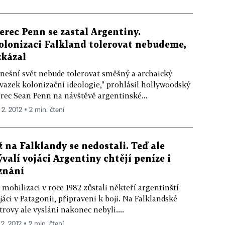
erec Penn se zastal Argentiny.
olonizaci Falkland tolerovat nebudeme,
zkázal
nešní svět nebude tolerovat směšný a archaický
vazek kolonizační ideologie," prohlásil hollywoodský
rec Sean Penn na návštěvě argentinské...
 2. 2012 ▪ 2 min. čtení
ž na Falklandy se nedostali. Teď ale
ývalí vojáci Argentiny chtějí peníze i
znání
 mobilizaci v roce 1982 zůstali někteří argentinští
jáci v Patagonii, připraveni k boji. Na Falklandské
trovy ale vysláni nakonec nebyli....
 2. 2012 ▪ 2 min. čtení