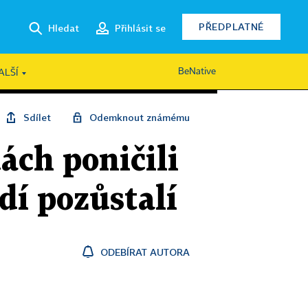
PŘEDPLATNÉ
Hledat
Přihlásit se
BeNative
ALŠÍ
Sdílet
Odemknout známému
ách poničili
dí pozůstalí
ODEBÍRAT AUTORA