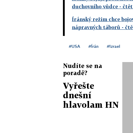
duchovního vůdce
- čtě
Íránský režim chce bojov
nápravných táborů
- čt
#USA
#Írán
#Izrael
Nudíte se na
poradě?
Vyřešte
dnešní
hlavolam HN