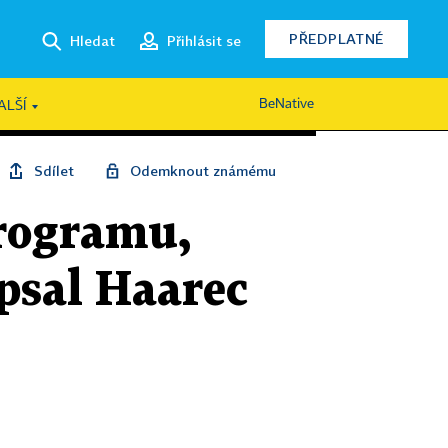
PŘEDPLATNÉ
Hledat
Přihlásit se
BeNative
ALŠÍ
Sdílet
Odemknout známému
programu,
psal Haarec