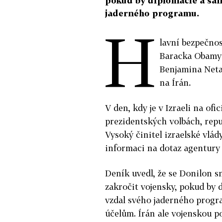
pokud by diplomacie a sank
jaderného programu.
H
lavní bezpečno
Baracka Obamy 
Benjamina Neta
na Írán.
V den, kdy je v Izraeli na of
prezidentských volbách, repu
Vysoký činitel izraelské vlád
informaci na dotaz agentury 
Deník uvedl, že se Donilon sn
zakročit vojensky, pokud by 
vzdal svého jaderného progra
účelům. Írán ale vojenskou 