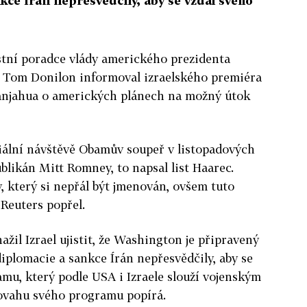
ce Írán nepřesvědčily, aby se vzdal svého
stní poradce vlády amerického prezidenta
Tom Donilon informoval izraelského premiéra
njahua o amerických plánech na možný útok
iciální návštěvě Obamův soupeř v listopadových
blikán Mitt Romney, to napsal list Haarec.
y, který si nepřál být jmenován, ovšem tuto
Reuters popřel.
ažil Izrael ujistit, že Washington je připravený
diplomacie a sankce Írán nepřesvědčily, aby se
mu, který podle USA i Izraele slouží vojenským
povahu svého programu popírá.