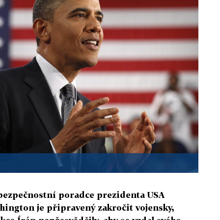
 bezpečnostní poradce prezidenta USA
ashington je připravený zakročit vojensky,