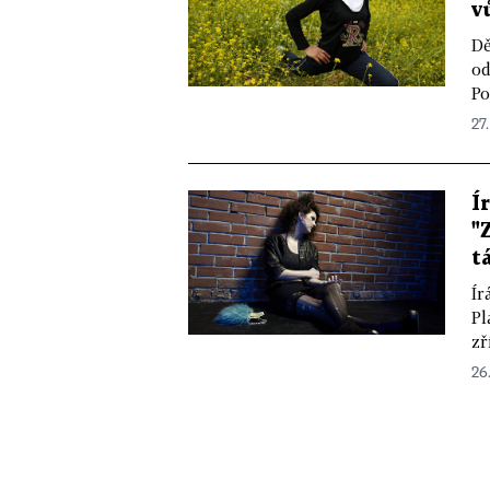
v
Dě
od
Po
27.
Í
"
t
Ír
Pl
zř
26.