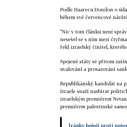
Podle Haarecu Donilon o úd
během své červencové návštěv
"Nic v tom článku není správ
nesešel se s ním mezi čtyřma
řekl izraelský činitel, které
Spojené státy se přitom zatím
uvalování a prosazování sankc
Republikánský kandidát na p
Izraele snaží nasbírat politic
izraelským premiérem Netanja
premiérem palestinské samo
Íránky bojují proti noš