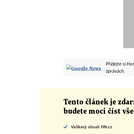
Přidejte si H
zprávách.
Tento článek
je
zdar
budete moci číst vš
Veškerý obsah HN.cz