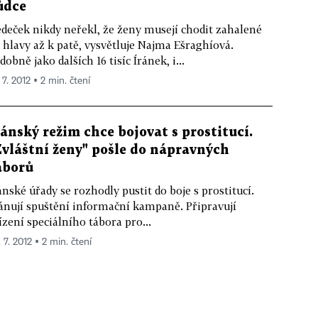
ůdce
deček nikdy neřekl, že ženy musejí chodit zahalené
 hlavy až k patě, vysvětluje Najma Ešraghíová.
dobně jako dalších 16 tisíc Íránek, i...
 7. 2012 ▪ 2 min. čtení
ránský režim chce bojovat s prostitucí.
Zvláštní ženy" pošle do nápravných
áborů
ánské úřady se rozhodly pustit do boje s prostitucí.
ánují spuštění informační kampaně. Připravují
ízení speciálního tábora pro...
 7. 2012 ▪ 2 min. čtení