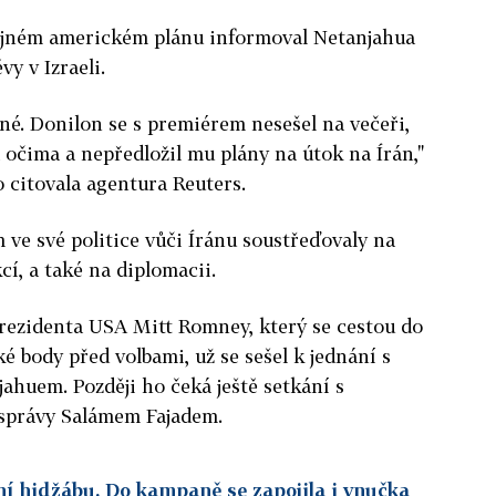
ajném americkém plánu informoval Netanjahua
y v Izraeli.
né. Donilon se s premiérem nesešel na večeři,
 očima a nepředložil mu plány na útok na Írán,"
ho citovala agentura Reuters.
 ve své politice vůči Íránu soustřeďovaly na
í, a také na diplomacii.
rezidenta USA Mitt Romney, který se cestou do
ké body před volbami, už se sešel k jednání s
huem. Později ho čeká ještě setkání s
správy Salámem Fajadem.
ení hidžábu. Do kampaně se zapojila i vnučka