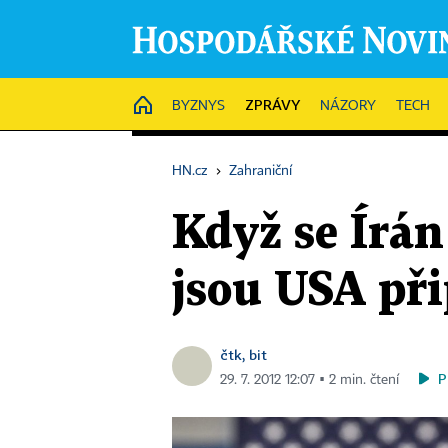
ZPRÁVY
HOME
BYZNYS
NÁZORY
TECH
HN.cz
›
Zahraniční
Když se Írá
jsou USA př
čtk, bit
P
29. 7. 2012 12:07 ▪ 2 min. čtení