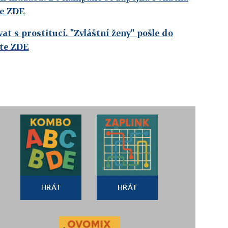
te ZDE
at s prostitucí. "Zvláštní ženy" pošle do
ěte ZDE
HRÁT
HRÁT