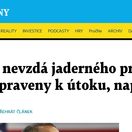
REALITY
INVESTICE
PODCASTY
HRY
PročNe
ARCHIV
D
n nevzdá jaderného 
ipraveny k útoku, na
ŘEHRÁT ČLÁNEK