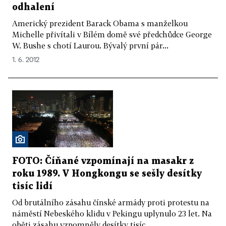
odhalení
Americký prezident Barack Obama s manželkou
Michelle přivítali v Bílém domě své předchůdce George
W. Bushe s chotí Laurou. Bývalý první pár...
1. 6. 2012
FOTO: Číňané vzpomínají na masakr z
roku 1989. V Hongkongu se sešly desítky
tisíc lidí
Od brutálního zásahu čínské armády proti protestu na
náměstí Nebeského klidu v Pekingu uplynulo 23 let. Na
oběti zásahu vzpomněly desítky tisíc...