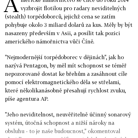
A
vyzbrojit flotilou pro radary neviditelných
(stealth) torpédoborců, jejichž cena se zatím
pohybuje okolo 3 miliard dolarů za kus. Měly by být
nasazeny především v Asii, a posílit tak pozici
amerického námořnictva vůči Číně.
"Nejmodernější torpédoborec v dějinách", jak ho
nazývá Pentagon, by měl mít schopnost se téměř
nepozorovaně dostat ke břehům a zasáhnout cíle
pomocí elektromagnetického děla se střelami,
které několikanásobně přesahují rychlost zvuku,
píše agentura AP.
"Jeho neviditelnost, neuvěřitelně účinný sonarový
systém, útočná schopnost a nižší nároky na
obsluhu - to je naše budoucnost," okomentoval