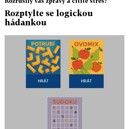
Rozrušily vás zprávy a cítíte stres?
Rozptylte se logickou
hádankou
HRÁT
HRÁT