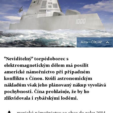
Autor ▪
ČTK/AP
"Neviditelný" torpédoborec s
elektromagnetickým dělem má posílit
americké námořnictvo při případném
konfliktu s Čínou. Kvůli astronomickým
nákladům však jeho plánovaný nákup vyvolává
pochybnosti. Čína prohlašuje, že by ho
zlikvidovala i rybářskými loděmi.
merické námořnictvo se chce do roku 2014