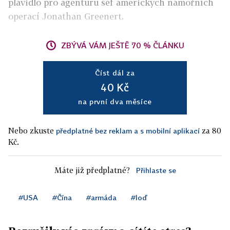
plavidlo pro agenturu šéf amerických námořních
operací Jonathan Greenert.
ZBÝVÁ VÁM JEŠTĚ 70 % ČLÁNKU
Číst dál za
40 Kč
na první dva měsíce
Nebo zkuste
za 80
předplatné bez reklam a s mobilní aplikací
Kč.
Máte již předplatné?
Přihlaste se
#USA
#Čína
#armáda
#loď