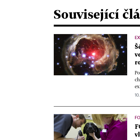
Související čl
E
Š
v
r
Po
ch
ex
10.
F
F
v