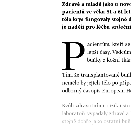
Zdravě a mladě jako u nov
pacientů ve věku 51 a 61 let
těla krys fungovaly stejně
je nadějí pro léčbu srdečn
P
acientům, kteří se
lepší časy. Vědcům
buňky z kožní tkán
Tím, že transplantované buňk
nemělo by jejich tělo po pří
odborný časopis European He
Kvůli zdravotnímu riziku sice
laboratoři vypadaly zdravě a
stejně dobře jako ostatní buň