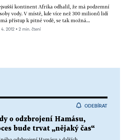
jsušší kontinent Afrika odhalil, že má podzemní
soby vody. V místě, kde více než 300 milionů lidí
má přístup k pitné vodě, se tak možná...
 4. 2012 ▪ 2 min. čtení
ODEBÍRAT
dy o odzbrojení Hamásu,
ces bude trvat „nějaký čas“
lného odzbrojení Hamásu a dalších