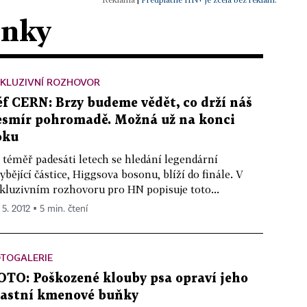
ánky
XKLUZIVNÍ ROZHOVOR
éf CERN: Brzy budeme vědět, co drží náš
esmír pohromadě. Možná už na konci
oku
 téměř padesáti letech se hledání legendární
ybějící částice, Higgsova bosonu, blíží do finále. V
kluzivním rozhovoru pro HN popisuje toto...
 5. 2012 ▪ 5 min. čtení
OTOGALERIE
OTO: Poškozené klouby psa opraví jeho
lastní kmenové buňky