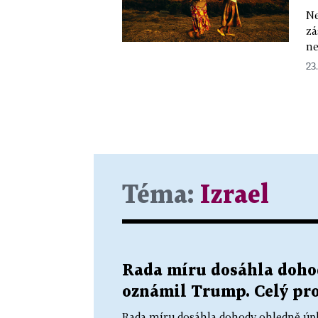
Ne
zá
ne
23.
Téma:
Izrael
Rada míru dosáhla doho
oznámil Trump. Celý pro
Rada míru dosáhla dohody ohledně úp