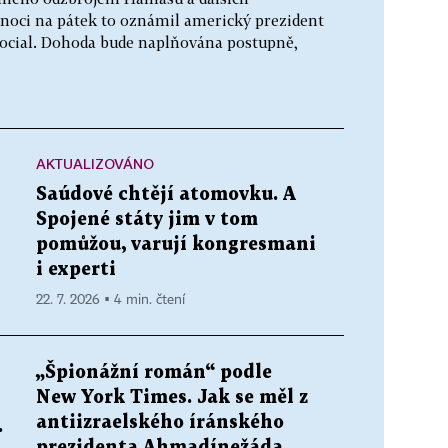
 noci na pátek to oznámil americký prezident
Social. Dohoda bude naplňována postupně,
AKTUALIZOVÁNO
Saúdové chtějí atomovku. A
Spojené státy jim v tom
pomůžou, varují kongresmani
i experti
22. 7. 2026 ▪ 4 min. čtení
„Špionážní román“ podle
New York Times. Jak se měl z
antiizraelského íránského
.
prezidenta Ahmadínežáda