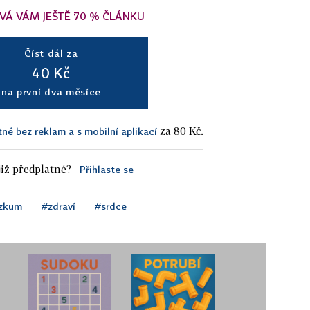
VÁ VÁM JEŠTĚ 70 % ČLÁNKU
Číst dál za
40 Kč
na první dva měsíce
za 80 Kč.
tné bez reklam a s mobilní aplikací
iž předplatné?
Přihlaste se
ýzkum
#zdraví
#srdce