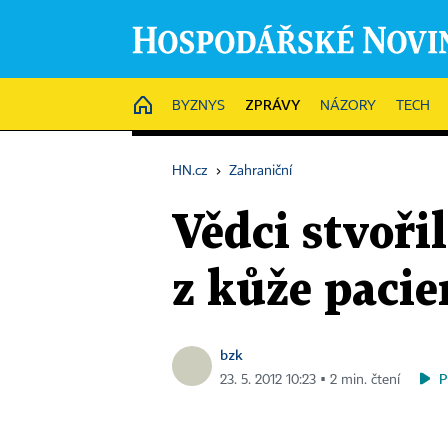
ZPRÁVY
HOME
BYZNYS
NÁZORY
TECH
HN.cz
›
Zahraniční
Vědci stvořil
z kůže pacie
bzk
P
23. 5. 2012 10:23 ▪ 2 min. čtení