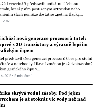
ažští veterináři představili unikátní léčebnou
todu, která psům postiženým artritidou nebo
aněním šlach pomůže dostat se zpět na tlapky....
5. 2012
řichází nová generace procesorů Intel:
oprvé s 3D tranzistory a výrazně lepším
rafickým čipem
tel představil třetí generaci procesorů Core pro stolní
čítače a notebooky. Hlavní změnou je až dvojnásobný
kon grafického čipu v...
 4. 2012 ▪ 2 min. čtení
frika skrývá vodní zásoby. Pod jejím
ovrchem je až stokrát víc vody než nad
ím