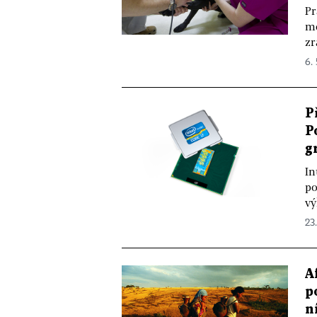
Pr
me
zr
6. 
P
P
g
In
po
vý
23.
A
p
n