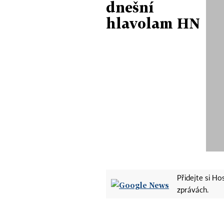
dnešní
hlavolam HN
Přidejte si H
zprávách.