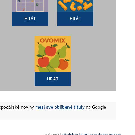
HRÁT
HRÁT
HRÁT
mezi své oblíbené tituly
ospodářské noviny
na Google
|
Předplatné HN+ je zcela bez reklam.