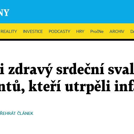
REALITY
INVESTICE
PODCASTY
HRY
PročNe
ARCHIV
D
i zdravý srdeční sval
ntů, kteří utrpěli in
ŘEHRÁT ČLÁNEK