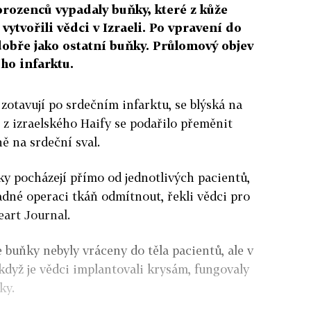
orozenců vypadaly buňky, které z kůže
 vytvořili vědci v Izraeli. Po vpravení do
 dobře jako ostatní buňky. Průlomový objev
ího infarktu.
 zotavují po srdečním infarktu, se blýská na
 z izraelského Haify se podařilo přeměnit
ě na srdeční sval.
y pocházejí přímo od jednotlivých pacientů,
padné operaci tkáň odmítnout, řekli vědci pro
art Journal.
 buňky nebyly vráceny do těla pacientů, ale v
 když je vědci implantovali krysám, fungovaly
ky.