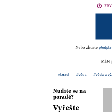
ZBÝ
Nebo zkuste
předpla
Máte j
#Izrael
#věda
#věda a v
Nudíte se na
poradě?
Vyřešte