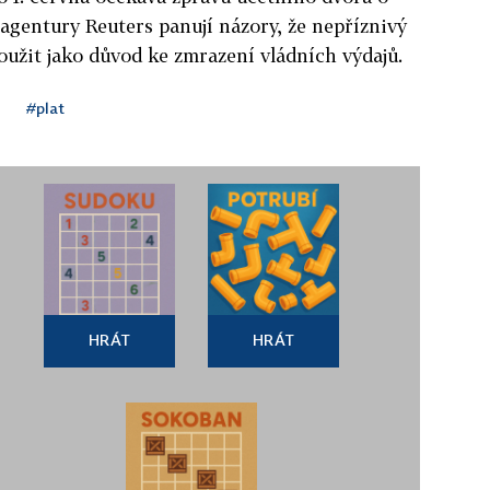
 agentury Reuters panují názory, že nepříznivý
oužit jako důvod ke zmrazení vládních výdajů.
#plat
HRÁT
HRÁT