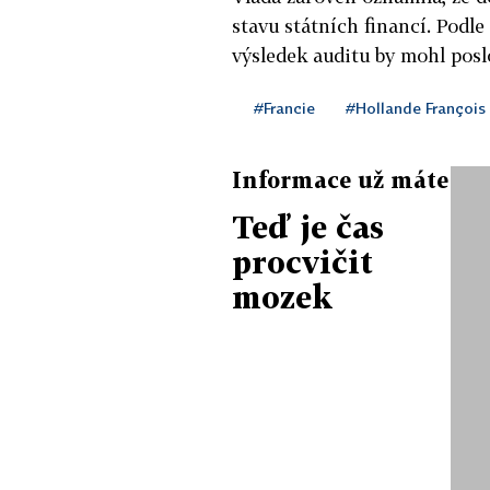
stavu státních financí. Podle
výsledek auditu by mohl posl
#Francie
#Hollande François
Informace už máte
Teď je čas
procvičit
mozek