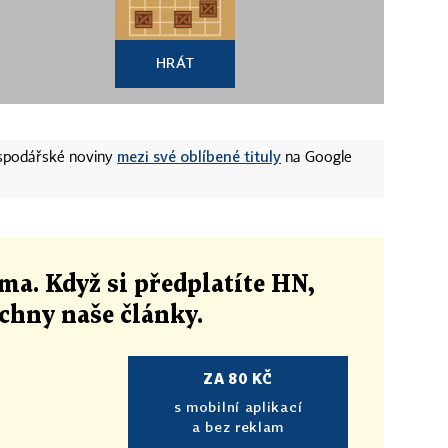
HRÁT
mezi své oblíbené tituly
ospodářské noviny
na Google
ma. Když si předplatíte HN,
echny naše články
.
ZA 80 KČ
s mobilní aplikací
a bez reklam