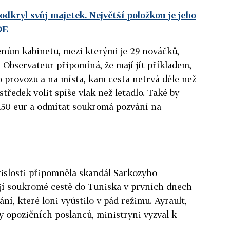
dkryl svůj majetek. Největší položkou je jeho
DE
ům kabinetu, mezi kterými je 29 nováčků,
Observateur připomíná, že mají jít příkladem,
o provozu a na místa, kam cesta netrvá déle než
středek volit spíše vlak než letadlo. Také by
 150 eur a odmítat soukromá pozvání na
vislosti připomněla skandál Sarkozyho
ejí soukromé cestě do Tuniska v prvních dnech
í, které loni vyústilo v pád režimu. Ayrault,
y opozičních poslanců, ministryni vyzval k