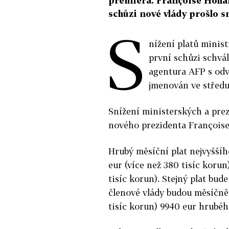
premiéra. Françoise Holla
schůzi nové vlády prošlo s
S
nížení platů minist
první schůzi schvá
agentura AFP s odv
jmenován ve středu
Snížení ministerských a pre
nového prezidenta Françoise
Hrubý měsíční plat nejvyššíh
eur (více než 380 tisíc koru
tisíc korun). Stejný plat bud
členové vlády budou měsíčně 
tisíc korun) 9940 eur hrubého