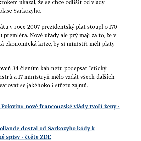
okem ukázal, že se chce odlišit od vlády
lase Sarkozyho.
átu v roce 2007 prezidentský plat stoupl o 170
u premiéra. Nové úřady ale prý mají za to, že v
á ekonomická krize, by si ministři měli platy
roveň 34 členům kabinetu podepsat "etický
nistrů a 17 ministryň mělo vzdát všech dalších
varovat se jakéhokoli střetu zájmů.
b. Polovinu nové francouzské vlády tvoří ženy
-
ollande dostal od Sarkozyho kódy k
né spisy
- čtěte ZDE