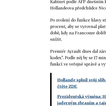
Kabinet podle AFP dnešním kr
Hollandeova předchůdce Nico
Po zvolení do funkce hlavy st
procent, aby se vyrovnal plat
době, kdy na Francouze doléh
snížit.
Premiér Ayrault dnes dal zá
kodex". Podle něj by se 17 mi
funkcí ve veřejné správě a vy
Hollande splnil svůj sli
čtěte ZDE
Prezidentská výměna: H
jaderným zbraním a taj