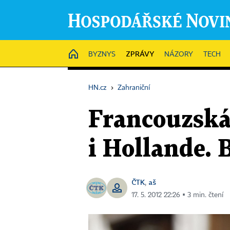
ZPRÁVY
HOME
BYZNYS
NÁZORY
TECH
HN.cz
›
Zahraniční
Francouzská 
i Hollande. 
ČTK
aš
,
17. 5. 2012 22:26 ▪ 3 min. čtení