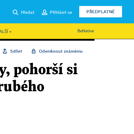
PŘEDPLATNÉ
Hledat
Přihlásit se
BeNative
ALŠÍ
Sdílet
Odemknout známému
y, pohorší si
hrubého