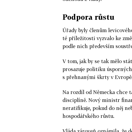
Podpora růstu
Úřady byly členům levicovéh
té příležitosti vyzvalo ke zm
podle nich především soustř
V tom, jak by se tak mělo stá
prosazuje politiku úsporných
s přehnanými škrty v Evropě
Na rozdíl od Německa chce t
disciplíně. Nový ministr fina
neratifikuje, pokud do něj n
hospodářského růstu.
Vláda zároveň oznámila, že d