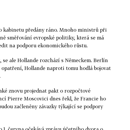
o kabinetu předány ráno. Mnoho ministrů při
ěně směřování evropské politiky, která se má
edit na podporu ekonomického růstu.
t, se ale Hollande rozchází s Německem. Berlín
 opatření, Hollande naproti tomu hodlá bojovat
.
aké znovu projednat pakt o rozpočtové
ncí Pierre Moscovici dnes řekl, že Francie ho
ebudou začleněny závazky týkající se podpory
o 1. června očekává zprávu účetního dvora o