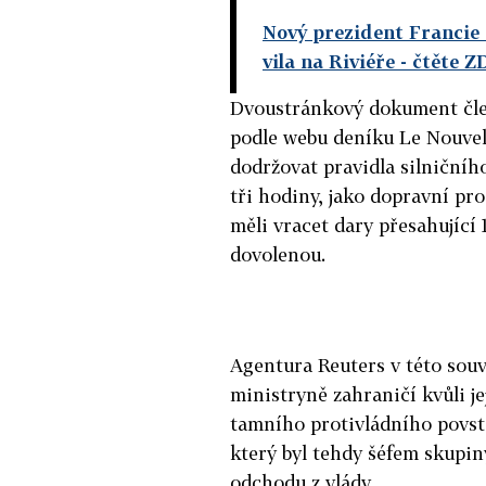
Nový prezident Francie o
vila na Riviéře
- čtěte Z
Dvoustránkový dokument člen
podle webu deníku Le Nouvel 
dodržovat pravidla silničníh
tři hodiny, jako dopravní pro
měli vracet dary přesahující
dovolenou.
Agentura Reuters v této sou
ministryně zahraničí kvůli j
tamního protivládního povstán
který byl tehdy šéfem skupin
odchodu z vlády.