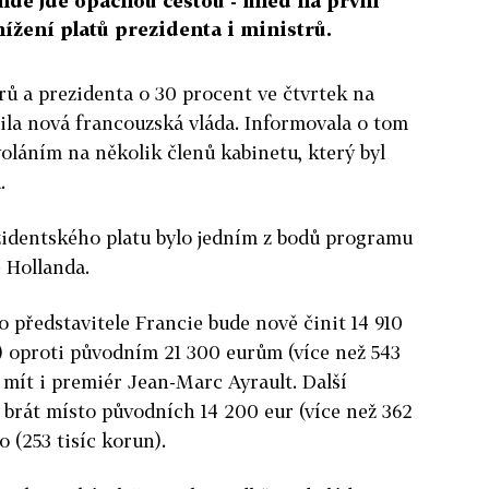
nde jde opačnou cestou - hned na první
nížení platů prezidenta i ministrů.
rů a prezidenta o 30 procent ve čtvrtek na
lila nová francouzská vláda. Informovala o tom
oláním na několik členů kabinetu, který byl
.
zidentského platu bylo jedním z bodů programu
 Hollanda.
o představitele Francie bude nově činit 14 910
n) oproti původním 21 300 eurům (více než 543
e mít i premiér Jean-Marc Ayrault. Další
brát místo původních 14 200 eur (více než 362
 (253 tisíc korun).