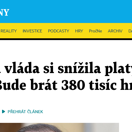
REALITY
INVESTICE
PODCASTY
HRY
PročNe
ARCHIV
D
vláda si snížila plat
Bude brát 380 tisíc 
PŘEHRÁT ČLÁNEK