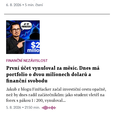
6. 8. 2026 ▪ 5 min. čtení
FINANČNÍ NEZÁVISLOST
První účet vynuloval za měsíc. Dnes má
portfolio o dvou milionech dolarů a
finanční svobodu
Jakub z blogu FinHacker začal investiční cestu opačně,
než by dnes radil začátečníkům: jako student vletěl na
forex s pákou 1 : 200, vynuloval...
5. 8. 2026 ▪ 21:50 min.