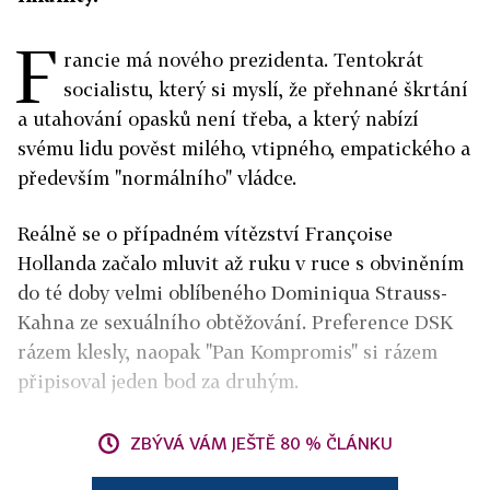
F
rancie má nového prezidenta. Tentokrát
socialistu, který si myslí, že přehnané škrtání
a utahování opasků není třeba, a který nabízí
svému lidu pověst milého, vtipného, empatického a
především "normálního" vládce.
Reálně se o případném vítězství Françoise
Hollanda začalo mluvit až ruku v ruce s obviněním
do té doby velmi oblíbeného Dominiqua Strauss-
Kahna ze sexuálního obtěžování. Preference DSK
rázem klesly, naopak "Pan Kompromis" si rázem
připisoval jeden bod za druhým.
ZBÝVÁ VÁM JEŠTĚ 80 % ČLÁNKU