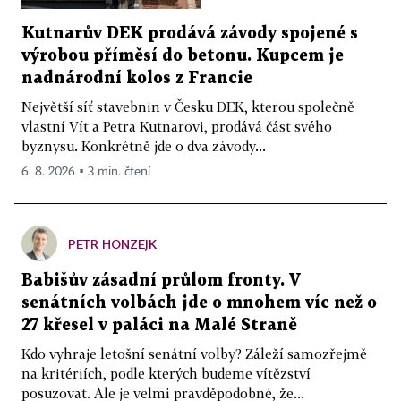
Kutnarův DEK prodává závody spojené s
výrobou příměsí do betonu. Kupcem je
nadnárodní kolos z Francie
Největší síť stavebnin v Česku DEK, kterou společně
vlastní Vít a Petra Kutnarovi, prodává část svého
byznysu. Konkrétně jde o dva závody...
6. 8. 2026 ▪ 3 min. čtení
PETR HONZEJK
Babišův zásadní průlom fronty. V
senátních volbách jde o mnohem víc než o
27 křesel v paláci na Malé Straně
Kdo vyhraje letošní senátní volby? Záleží samozřejmě
na kritériích, podle kterých budeme vítězství
posuzovat. Ale je velmi pravděpodobné, že...