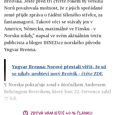
Breivika. Ještě před tři čtvrtě rokem by většina
Norů považovala možnost, že z jejich spořádané
země přijde zpráva o řádění šíleného střelce, za
fantasmagorii. Takové věci se stávaly jen v
Americe, Německu, maximálně ve Finsku - v
Norsku nikdy," napsal ve svém aktuálním textu
publicista a bloger IHNED.cz norského původu
Yngvar Brenna.
Yngvar Brenna: Norové přestali věřit, že už
se nikdy neobjeví nový Breivik
- čtěte ZDE
V Norsku pokračuje soud s útočníkem Andersem
Behringem Breivikem, který loni 22. července zabil
77 lidí.
ZBÝVÁ VÁM JEŠTĚ 40 % ČLÁNKU