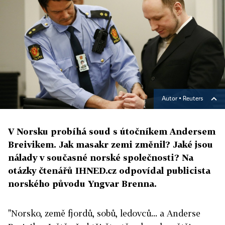
Autor ▪
Reuters
V Norsku probíhá soud s útočníkem Andersem
Breivikem. Jak masakr zemi změnil? Jaké jsou
nálady v současné norské společnosti? Na
otázky čtenářů IHNED.cz odpovídal publicista
norského původu Yngvar Brenna.
"Norsko, země fjordů, sobů, ledovců... a Anderse