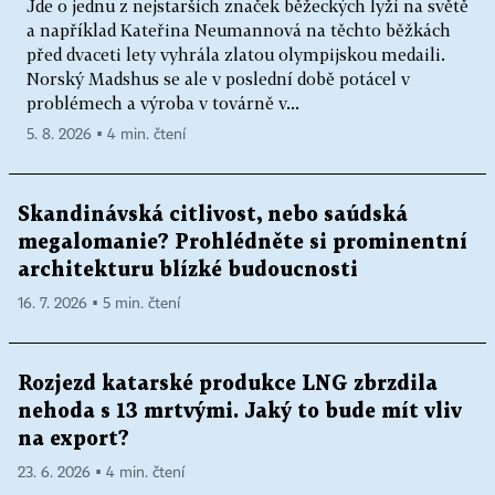
Jde o jednu z nejstarších značek běžeckých lyží na světě
a například Kateřina Neumannová na těchto běžkách
před dvaceti lety vyhrála zlatou olympijskou medaili.
Norský Madshus se ale v poslední době potácel v
problémech a výroba v továrně v...
5. 8. 2026 ▪ 4 min. čtení
Skandinávská citlivost, nebo saúdská
megalomanie? Prohlédněte si prominentní
architekturu blízké budoucnosti
16. 7. 2026 ▪ 5 min. čtení
Rozjezd katarské produkce LNG zbrzdila
nehoda s 13 mrtvými. Jaký to bude mít vliv
na export?
23. 6. 2026 ▪ 4 min. čtení