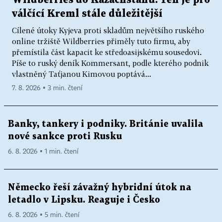
válčící Kreml stále důležitější
Cílené útoky Kyjeva proti skladům největšího ruského
online tržiště Wildberries přiměly tuto firmu, aby
přemístila část kapacit ke středoasijskému sousedovi.
Píše to ruský deník Kommersant, podle kterého podnik
vlastněný Taťjanou Kimovou poptává...
7. 8. 2026 ▪ 3 min. čtení
Banky, tankery i podniky. Británie uvalila
nové sankce proti Rusku
6. 8. 2026 ▪ 1 min. čtení
Německo řeší závažný hybridní útok na
letadlo v Lipsku. Reaguje i Česko
6. 8. 2026 ▪ 5 min. čtení