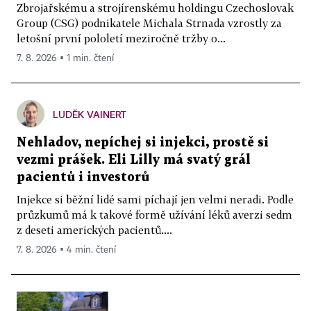
Zbrojařskému a strojírenskému holdingu Czechoslovak
Group (CSG) podnikatele Michala Strnada vzrostly za
letošní první pololetí meziročně tržby o...
7. 8. 2026 ▪ 1 min. čtení
LUDĚK VAINERT
Nehladov, nepíchej si injekci, prostě si
vezmi prášek. Eli Lilly má svatý grál
pacientů i investorů
Injekce si běžní lidé sami píchají jen velmi neradi. Podle
průzkumů má k takové formě užívání léků averzi sedm
z deseti amerických pacientů....
7. 8. 2026 ▪ 4 min. čtení