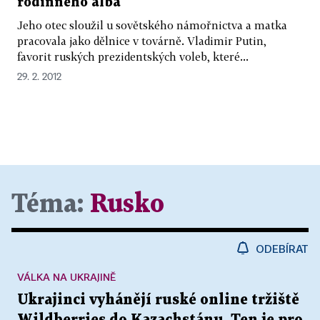
rodinného alba
Jeho otec sloužil u sovětského námořnictva a matka
pracovala jako dělnice v továrně. Vladimir Putin,
favorit ruských prezidentských voleb, které...
29. 2. 2012
Téma:
Rusko
ODEBÍRAT
VÁLKA NA UKRAJINĚ
Ukrajinci vyhánějí ruské online tržiště
Wildberries do Kazachstánu. Ten je pro