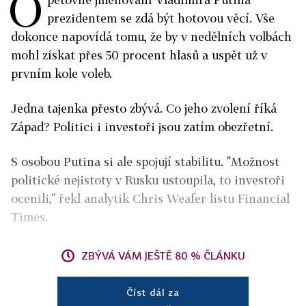
O
prezidentem se zdá být hotovou věcí. Vše
dokonce napovídá tomu, že by v nedělních volbách
mohl získat přes 50 procent hlasů a uspět už v
prvním kole voleb.
Jedna tajenka přesto zbývá. Co jeho zvolení říká
Západ? Politici i investoři jsou zatím obezřetní.
S osobou Putina si ale spojují stabilitu. "Možnost
politické nejistoty v Rusku ustoupila, to investoři
ocenili," řekl analytik Chris Weafer listu Financial
Times.
ZBÝVÁ VÁM JEŠTĚ 80 % ČLÁNKU
Číst dál za