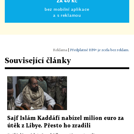
ZA 40 KČ
bez mobilní aplikace
a s reklamou
|
Předplatné HN+ je zcela bez reklam.
Související články
Sajf Islám Kaddáfí nabízel milion euro za
útěk z Libye. Přesto ho zradili