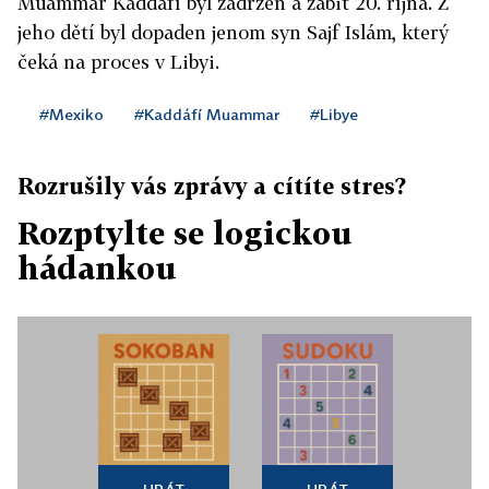
Muammar Kaddáfí byl zadržen a zabit 20. října. Z
jeho dětí byl dopaden jenom syn Sajf Islám, který
čeká na proces v Libyi.
#Mexiko
#Kaddáfí Muammar
#Libye
Rozrušily vás zprávy a cítíte stres?
Rozptylte se logickou
hádankou