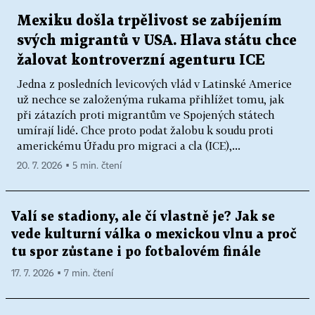
Mexiku došla trpělivost se zabíjením
svých migrantů v USA. Hlava státu chce
žalovat kontroverzní agenturu ICE
Jedna z posledních levicových vlád v Latinské Americe
už nechce se založenýma rukama přihlížet tomu, jak
při zátazích proti migrantům ve Spojených státech
umírají lidé. Chce proto podat žalobu k soudu proti
americkému Úřadu pro migraci a cla (ICE),...
20. 7. 2026 ▪ 5 min. čtení
Valí se stadiony, ale čí vlastně je? Jak se
vede kulturní válka o mexickou vlnu a proč
tu spor zůstane i po fotbalovém finále
17. 7. 2026 ▪ 7 min. čtení