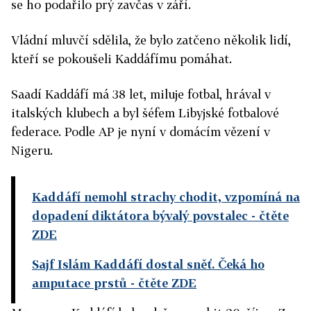
se ho podařilo prý zavčas v září.
Vládní mluvčí sdělila, že bylo zatčeno několik lidí,
kteří se pokoušeli Kaddáfímu pomáhat.
Saadí Kaddáfí má 38 let, miluje fotbal, hrával v
italských klubech a byl šéfem Libyjské fotbalové
federace. Podle AP je nyní v domácím vězení v
Nigeru.
Kaddáfí nemohl strachy chodit, vzpomíná na
dopadení diktátora bývalý povstalec
- čtěte
ZDE
Sajf Islám Kaddáfí dostal sněť. Čeká ho
amputace prstů
- čtěte ZDE