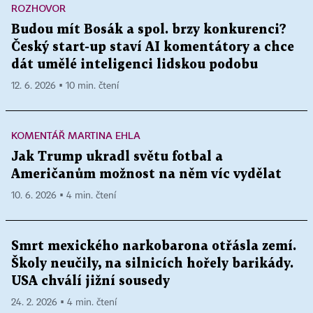
ROZHOVOR
Budou mít Bosák a spol. brzy konkurenci?
Český start-up staví AI komentátory a chce
dát umělé inteligenci lidskou podobu
12. 6. 2026 ▪ 10 min. čtení
KOMENTÁŘ MARTINA EHLA
Jak Trump ukradl světu fotbal a
Američanům možnost na něm víc vydělat
10. 6. 2026 ▪ 4 min. čtení
Smrt mexického narkobarona otřásla zemí.
Školy neučily, na silnicích hořely barikády.
USA chválí jižní sousedy
24. 2. 2026 ▪ 4 min. čtení