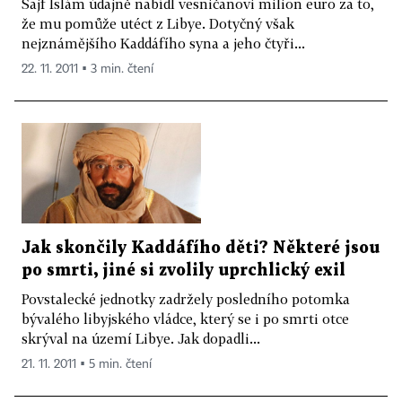
Sajf Islám údajně nabídl vesničanovi milion euro za to,
že mu pomůže utéct z Libye. Dotyčný však
nejznámějšího Kaddáfího syna a jeho čtyři...
22. 11. 2011 ▪ 3 min. čtení
Jak skončily Kaddáfího děti? Některé jsou
po smrti, jiné si zvolily uprchlický exil
Povstalecké jednotky zadržely posledního potomka
bývalého libyjského vládce, který se i po smrti otce
skrýval na území Libye. Jak dopadli...
21. 11. 2011 ▪ 5 min. čtení