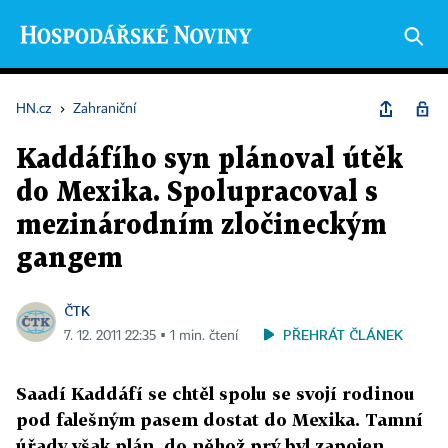
HN.cz
›
Zahraniční
Kaddáfího syn plánoval útěk
do Mexika. Spolupracoval s
mezinárodním zločineckým
gangem
ČTK
PŘEHRÁT ČLÁNEK
7. 12. 2011 22:35 ▪ 1 min. čtení
Saadí Kaddáfí se chtěl spolu se svojí rodinou
pod falešným pasem dostat do Mexika. Tamní
úřady však plán, do něhož prý byl zapojen