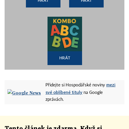
HRÁT
HRÁT
HRÁT
mezi
Přidejte si Hospodářské noviny
své oblíbené tituly
na Google
zprávách.
Tento článek
je
zdarma. Když si