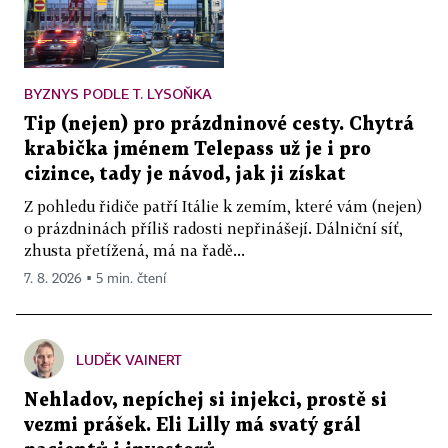
BYZNYS PODLE T. LYSOŇKA
Tip (nejen) pro prázdninové cesty. Chytrá
krabička jménem Telepass už je i pro
cizince, tady je návod, jak ji získat
Z pohledu řidiče patří Itálie k zemím, které vám (nejen)
o prázdninách příliš radosti nepřinášejí. Dálniční síť,
zhusta přetížená, má na řadě...
7. 8. 2026 ▪ 5 min. čtení
LUDĚK VAINERT
Nehladov, nepíchej si injekci, prostě si
vezmi prášek. Eli Lilly má svatý grál