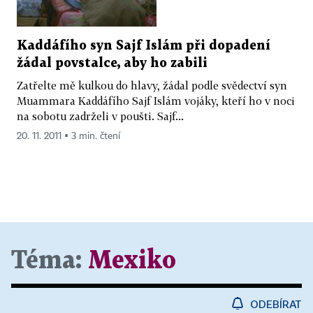
Kaddáfího syn Sajf Islám při dopadení
žádal povstalce, aby ho zabili
Zatřelte mě kulkou do hlavy, žádal podle svědectví syn
Muammara Kaddáfího Sajf Islám vojáky, kteří ho v noci
na sobotu zadrželi v poušti. Sajf...
20. 11. 2011 ▪ 3 min. čtení
Téma:
Mexiko
ODEBÍRAT