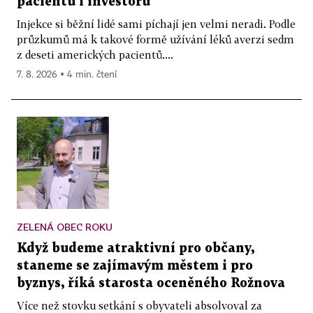
pacientů i investorů
Injekce si běžní lidé sami píchají jen velmi neradi. Podle
průzkumů má k takové formě užívání léků averzi sedm
z deseti amerických pacientů....
7. 8. 2026 ▪ 4 min. čtení
ZELENÁ OBEC ROKU
Když budeme atraktivní pro občany,
staneme se zajímavým městem i pro
byznys, říká starosta oceněného Rožnova
Více než stovku setkání s obyvateli absolvoval za