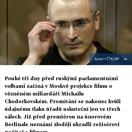
Autor ▪
ČTK/AP
Pouhé tři dny před ruskými parlamentními
volbami začíná v Moskvě projekce filmu o
vězněném miliardáři Michailu
Chodorkovském. Promítání se nakonec kvůli
údajnému tlaku úřadů uskuteční jen ve třech
sálech. Již před premiérou na únorovém
Berlinale neznámí zloději ukradli režisérovi
počítač s filmem.