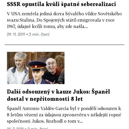
SSSR opustila kvůli špatné seberealizaci
V USA zemřela jediná dcera bývalého vůdce Sovětského
svazu Stalina. Do Spojených států emigrovala v roce
1967, údajně kvůli tomu, aby zde našla...
29. 11. 2011 ▪ 2 min. čtení
Další odsouzený v kauze Jukos: Španěl
dostal v nepřítomnosti 8 let
Španěl Antonio Valdés-García byl v pondělí odsouzen k
8 letům vězení za údajnou zpronevěru v někdejší ropné
společnosti Jukos. Rozhodl o tom v...