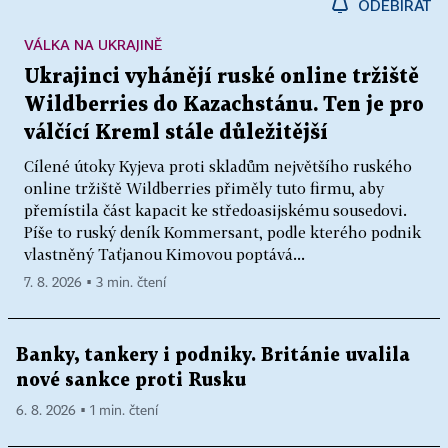
ODEBÍRAT
VÁLKA NA UKRAJINĚ
Ukrajinci vyhánějí ruské online tržiště
Wildberries do Kazachstánu. Ten je pro
válčící Kreml stále důležitější
Cílené útoky Kyjeva proti skladům největšího ruského
online tržiště Wildberries přiměly tuto firmu, aby
přemístila část kapacit ke středoasijskému sousedovi.
Píše to ruský deník Kommersant, podle kterého podnik
vlastněný Taťjanou Kimovou poptává...
7. 8. 2026 ▪ 3 min. čtení
Banky, tankery i podniky. Británie uvalila
nové sankce proti Rusku
6. 8. 2026 ▪ 1 min. čtení