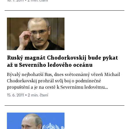
18. 7. 2011 ▪ 2 min. čtení
Ruský magnát Chodorkovskij bude pykat
až u Severního ledového oceánu
Bývalý nejbohatší Rus, dnes světoznámý vězeň Michail
Chodorkovskij prohrál svůj boj o podmínečné
propuštění a je na cestě k Severnímu ledovému...
15. 6. 2011 ▪ 2 min. čtení