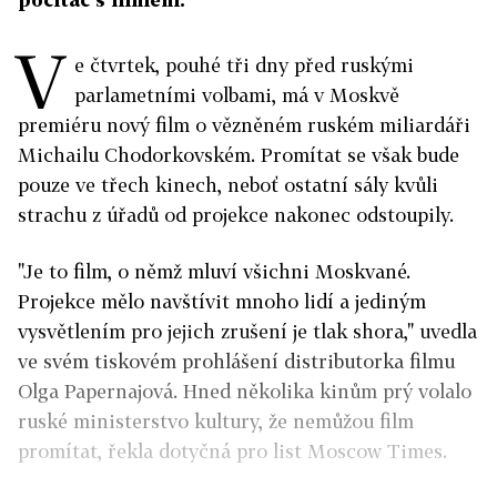
V
e čtvrtek, pouhé tři dny před ruskými
parlametními volbami, má v Moskvě
premiéru nový film o vězněném ruském miliardáři
Michailu Chodorkovském. Promítat se však bude
pouze ve třech kinech, neboť ostatní sály kvůli
strachu z úřadů od projekce nakonec odstoupily.
"Je to film, o němž mluví všichni Moskvané.
Projekce mělo navštívit mnoho lidí a jediným
vysvětlením pro jejich zrušení je tlak shora," uvedla
ve svém tiskovém prohlášení distributorka filmu
Olga Papernajová. Hned několika kinům prý volalo
ruské ministerstvo kultury, že nemůžou film
promítat, řekla dotyčná pro list Moscow Times.