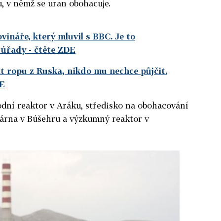
u, v němž se uran obohacuje.
ovináře, který mluvil s BBC. Je to
í úřady
- čtěte ZDE
 ropu z Ruska, nikdo mu nechce půjčit.
DE
odní reaktor v Aráku, středisko na obohacování
rárna v Búšehru a výzkumný reaktor v