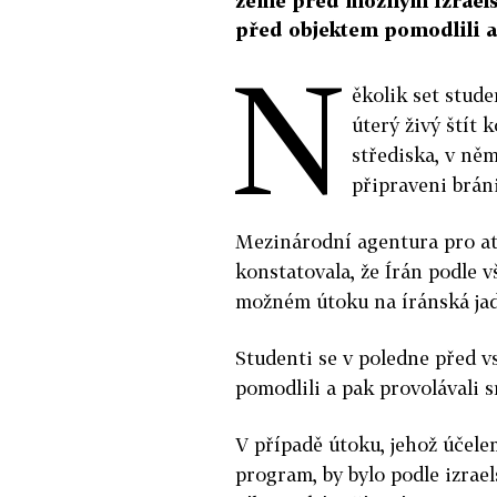
země před možným izraelsk
před objektem pomodlili a 
N
ěkolik set stude
úterý živý štít
střediska, v něm
připraveni brán
Mezinárodní agentura pro a
konstatovala, že Írán podle v
možném útoku na íránská jade
Studenti se v poledne před 
pomodlili a pak provolávali s
V případě útoku, jehož účele
program, by bylo podle izrae