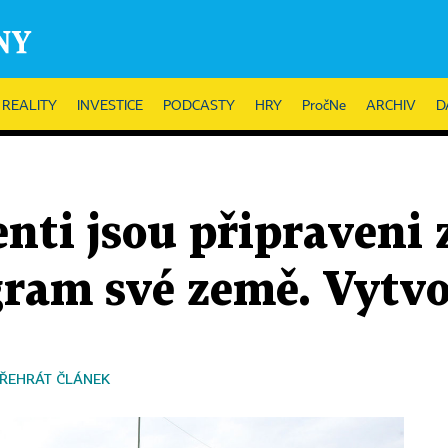
REALITY
INVESTICE
PODCASTY
HRY
PročNe
ARCHIV
D
enti jsou připraveni 
ram své země. Vytvoř
ŘEHRÁT ČLÁNEK