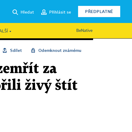
PŘEDPLATNÉ
Hledat
Přihlásit se
BeNative
ALŠÍ
Sdílet
Odemknout známému
zemřít za
ili živý štít