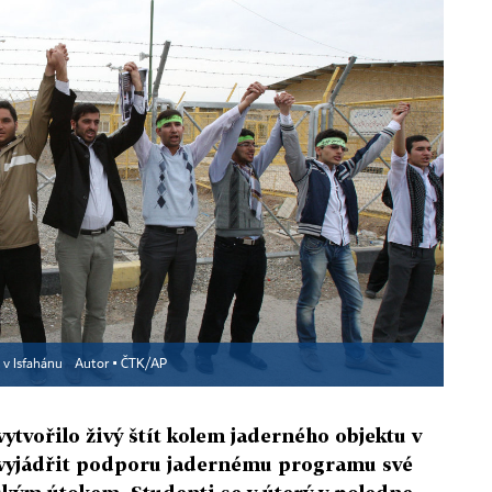
o v Isfahánu
Autor ▪
ČTK/AP
ytvořilo živý štít kolem jaderného objektu v
 vyjádřit podporu jadernému programu své