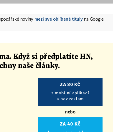
mezi své oblíbené tituly
ospodářské noviny
na Google
ma. Když si předplatíte HN,
echny naše články
.
ZA 80 KČ
s mobilní aplikací
a bez reklam
nebo
ZA 40 KČ