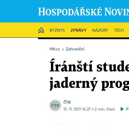
ZPRÁVY
HOME
BYZNYS
NÁZORY
TECH
HN.cz
›
Zahraniční
Íránští stud
jaderný prog
ČTK
P
15. 11. 2011 14:37 ▪ 2 min. čtení