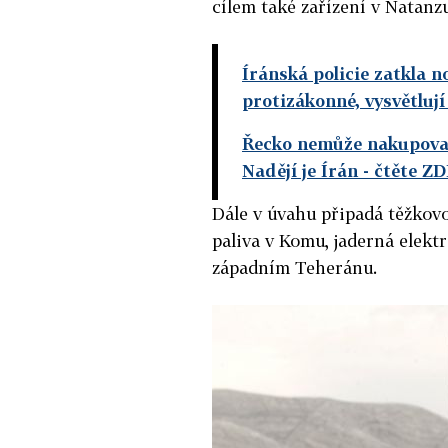
cílem také zařízení v Natanz
Íránská policie zatkla n
protizákonné, vysvětluj
Řecko nemůže nakupovat
Nadějí je Írán
- čtěte Z
Dále v úvahu připadá těžkov
paliva v Komu, jaderná elekt
západním Teheránu.