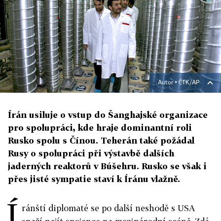
Autor ▪
ČTK/AP
Írán usiluje o vstup do Šanghajské organizace
pro spolupráci, kde hraje dominantní roli
Rusko spolu s Čínou. Teherán také požádal
Rusy o spolupráci při výstavbě dalších
jaderných reaktorů v Búšehru. Rusko se však i
přes jisté sympatie staví k Íránu vlažně.
Í
ránští diplomaté se po další neshodě s USA