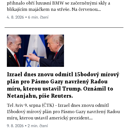
přihnalo obří luxusní BMW se začerněnými skly a
blikajícím majáčkem na střeše. Na červenou...
4. 8. 2026 ▪ 6 min. čtení
Izrael dnes znovu odmítl 15bodový mírový
plán pro Pásmo Gazy navržený Radou
míru, kterou ustavil Trump. Oznámil to
Netanjahu, píše Reuters.
Tel Aviv 9. srpna (ČTK) - Izrael dnes znovu odmítl
15bodový mírový plán pro Pásmo Gazy navržený Radou
míru, kterou ustavil americký prezident...
9. 8. 2026 ▪ 2 min. čtení