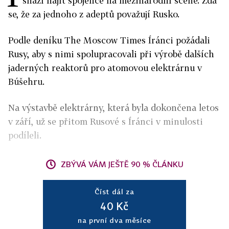
snaží najít spojence na mezinárodní scéně. Zdá
se, že za jednoho z adeptů považují Rusko.
Podle deníku The Moscow Times Íránci požádali
Rusy, aby s nimi spolupracovali při výrobě dalších
jaderných reaktorů pro atomovou elektrárnu v
Búšehru.
Na výstavbě elektrárny, která byla dokončena letos
v září, už se přitom Rusové s Íránci v minulosti
podíleli.
ZBÝVÁ VÁM JEŠTĚ 90 % ČLÁNKU
Číst dál za
40 Kč
na první dva měsíce