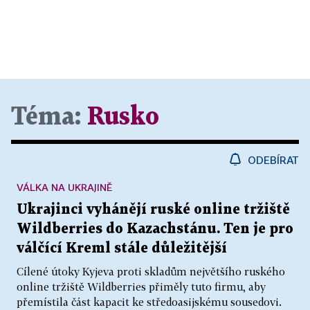
Téma:
Rusko
ODEBÍRAT
VÁLKA NA UKRAJINĚ
Ukrajinci vyhánějí ruské online tržiště
Wildberries do Kazachstánu. Ten je pro
válčící Kreml stále důležitější
Cílené útoky Kyjeva proti skladům největšího ruského
online tržiště Wildberries přiměly tuto firmu, aby
přemístila část kapacit ke středoasijskému sousedovi.