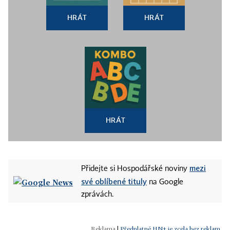
HRÁT
HRÁT
HRÁT
mezi
Přidejte si Hospodářské noviny
své oblíbené tituly
na Google
zprávách.
|
Předplatné HN+ je zcela bez reklam.