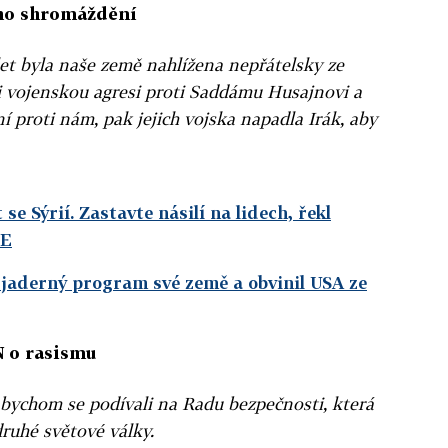
ého shromáždění
let byla naše země nahlížena nepřátelsky ze
li vojenskou agresi proti Saddámu Husajnovi a
í proti nám, pak jejich vojska napadla Irák, aby
se Sýrií. Zastavte násilí na lidech, řekl
DE
jaderný program své země a obvinil USA ze
N o rasismu
bychom se podívali na Radu bezpečnosti, která
druhé světové války.