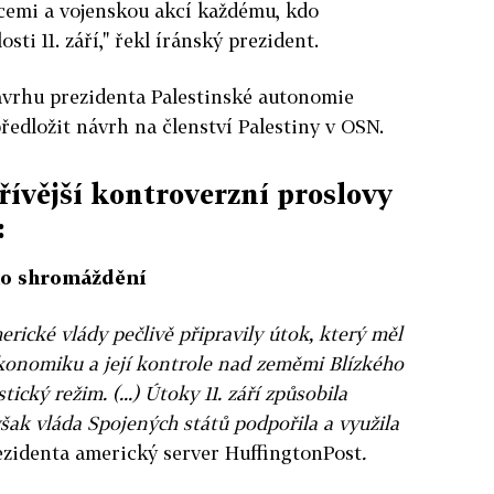
kcemi a vojenskou akcí každému, kdo
ti 11. září," řekl íránský prezident.
ávrhu prezidenta Palestinské autonomie
edložit návrh na členství Palestiny v OSN.
ívější kontroverzní proslovy
:
ého shromáždění
ické vlády pečlivě připravily útok, který měl
ekonomiku a její kontrole nad zeměmi Blízkého
ický režim. (...) Útoky 11. září způsobila
však vláda Spojených států podpořila a využila
rezidenta americký server HuffingtonPost
.