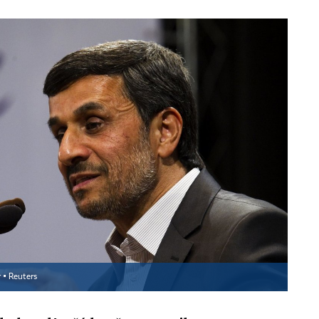
 ▪
Reuters