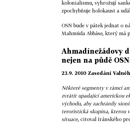
kolonialismu, vyhrožují san
zpochybňuje holokaust a událos
OSN bude v pátek jednat o n
Mahmúda Abbáse, který má př
Ahmadínežádovy dř
nejen na půdě OSN
23.9. 2010 Zasedání Valn
Některé segmenty v rámci amer
zvrátit upadající americkou 
východu, aby zachránily sionist
teroristická skupina, kterou 
situace
, citoval íránského p