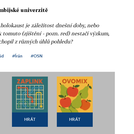
mbijské univerzitě
i holokaust je záležitost dnešní doby, nebo
 k tomuto (zjištění - pozn. red) nestačí výzkum,
chopil z různých úhlů pohledu?
úd
#Írán
#OSN
HRÁT
HRÁT