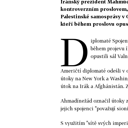
Íránský prezident Mahmúd
kontroverzním proslovem, 
Palestinské samosprávy v O
kteří během proslovu opus
D
iplomaté Spojen
během projevu 
opustili sál Va
Američtí diplomaté odešli v 
útoky na New York a Washing
útok na Irák a Afghánistán. Z
Ahmadínežád označil útoky z 1
jejich spojenci "považují sio
S využitím "sítě svých imperi