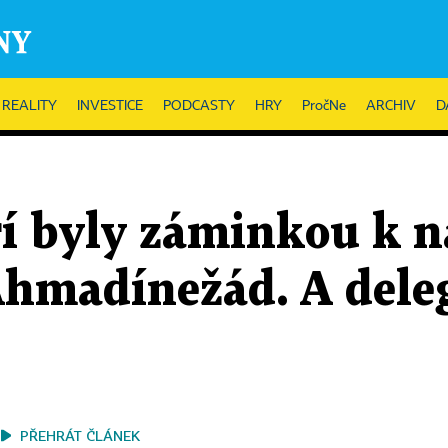
REALITY
INVESTICE
PODCASTY
HRY
PročNe
ARCHIV
D
ří byly záminkou k 
 Ahmadínežád. A dele
PŘEHRÁT ČLÁNEK