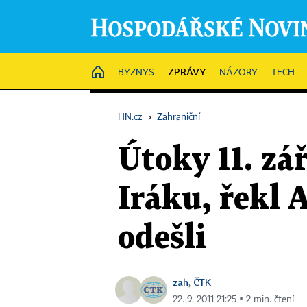
ZPRÁVY
HOME
BYZNYS
NÁZORY
TECH
HN.cz
›
Zahraniční
Útoky 11. zá
Iráku, řekl
odešli
zah
ČTK
,
22. 9. 2011 21:25 ▪ 2 min. čtení