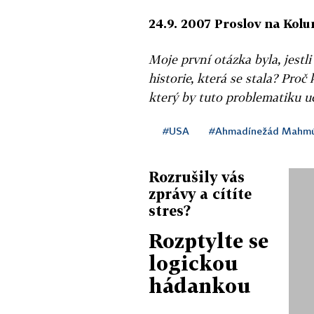
24.9. 2007 Proslov na Kolu
Moje první otázka byla, jestl
historie, která se stala? Proč
který by tuto problematiku u
#USA
#Ahmadínežád Mahm
Rozrušily vás
zprávy a cítíte
stres?
Rozptylte se
logickou
hádankou