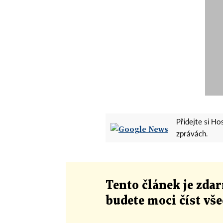
Přidejte si H
zprávách.
Tento článek
je
zdar
budete moci číst vš