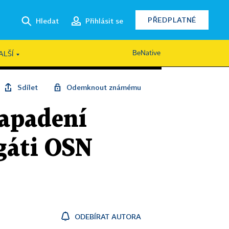
PŘEDPLATNÉ
Hledat
Přihlásit se
BeNative
ALŠÍ
Sdílet
Odemknout známému
napadení
gáti OSN
ODEBÍRAT AUTORA