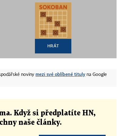
HRÁT
mezi své oblíbené tituly
ospodářské noviny
na Google
ma. Když si předplatíte HN,
echny naše články
.