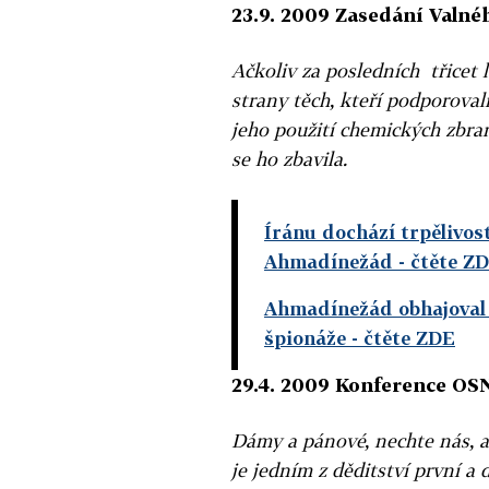
23.9. 2009 Zasedání Valn
Ačkoliv za posledních třicet 
strany těch, kteří podporova
jeho použití chemických zbran
se ho zbavila.
Íránu dochází trpělivost 
Ahmadínežád
- čtěte Z
Ahmadínežád obhajoval 
špionáže
- čtěte ZDE
29.4. 2009 Konference OS
Dámy a pánové, nechte nás, a
je jedním z děditství první a 