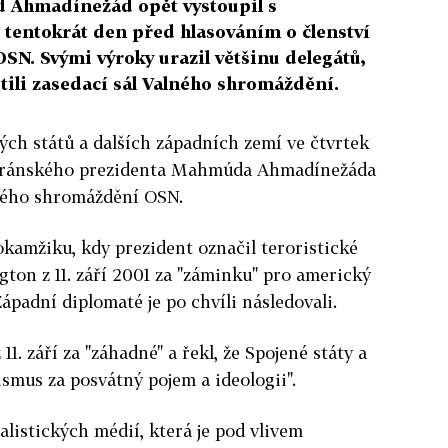
 Ahmadínežád opět vystoupil s
tentokrát den před hlasováním o členství
SN. Svými výroky urazil většinu delegátů,
tili zasedací sál Valného shromáždění.
ých států a dalších západních zemí ve čtvrtek
íránského prezidenta Mahmúda Ahmadínežáda
lného shromáždění OSN.
okamžiku, kdy prezident označil teroristické
ton z 11. září 2001 za "záminku" pro americký
ápadní diplomaté je po chvíli následovali.
1. září za "záhadné" a řekl, že Spojené státy a
nismus za posvátný pojem a ideologii".
alistických médií, která je pod vlivem