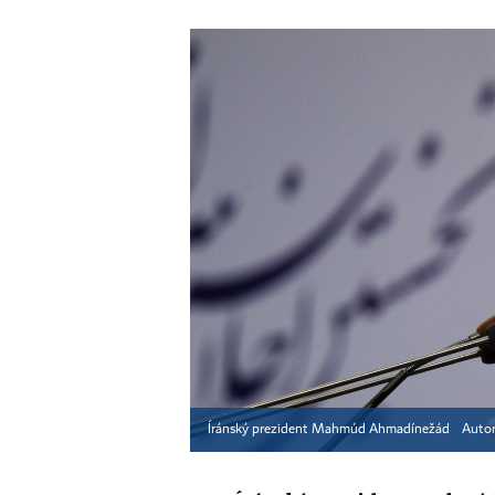
Íránský prezident Mahmúd Ahmadínežád
Autor