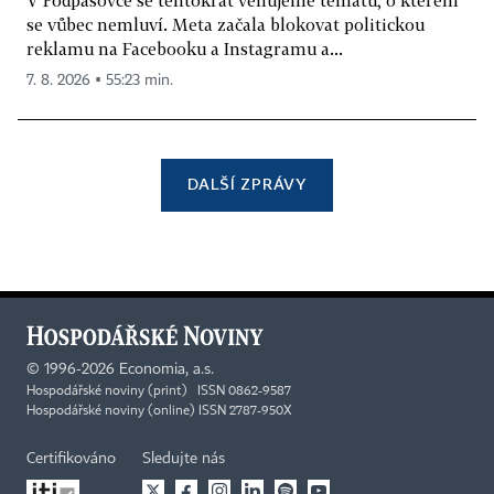
V Podpásovce se tentokrát věnujeme tématu, o kterém
se vůbec nemluví. Meta začala blokovat politickou
reklamu na Facebooku a Instagramu a...
7. 8. 2026 ▪ 55:23 min.
DALŠÍ ZPRÁVY
©
1996-2026
Economia, a.s.
Hospodářské noviny (print) ISSN 0862-9587
Hospodářské noviny (online) ISSN 2787-950X
Certifikováno
Sledujte nás