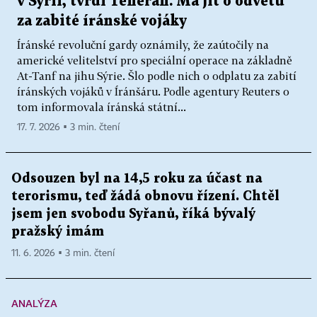
v Sýrii, tvrdí Teherán. Má jít o odvetu
za zabité íránské vojáky
Íránské revoluční gardy oznámily, že zaútočily na
americké velitelství pro speciální operace na základně
At-Tanf na jihu Sýrie. Šlo podle nich o odplatu za zabití
íránských vojáků v Íránšáru. Podle agentury Reuters o
tom informovala íránská státní...
17. 7. 2026 ▪ 3 min. čtení
Odsouzen byl na 14,5 roku za účast na
terorismu, teď žádá obnovu řízení. Chtěl
jsem jen svobodu Syřanů, říká bývalý
pražský imám
11. 6. 2026 ▪ 3 min. čtení
ANALÝZA