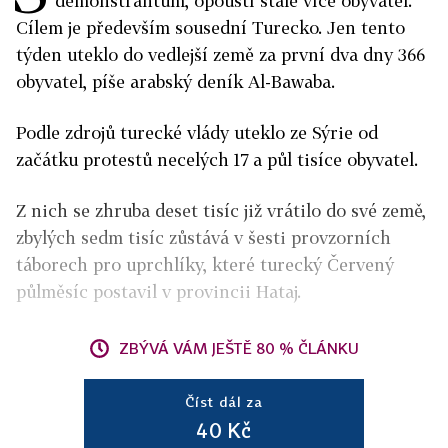
demonstrantům, opouští stále více obyvatel.
Cílem je především sousední Turecko. Jen tento
týden uteklo do vedlejší země za první dva dny 366
obyvatel, píše arabský deník Al-Bawaba.
Podle zdrojů turecké vlády uteklo ze Sýrie od
začátku protestů necelých 17 a půl tisíce obyvatel.
Z nich se zhruba deset tisíc již vrátilo do své země,
zbylých sedm tisíc zůstává v šesti provzorních
táborech pro uprchlíky, které turecký Červený
půlměsíc postavil v provincii Hataj.
ZBÝVÁ VÁM JEŠTĚ 80 % ČLÁNKU
Číst dál za
40 Kč