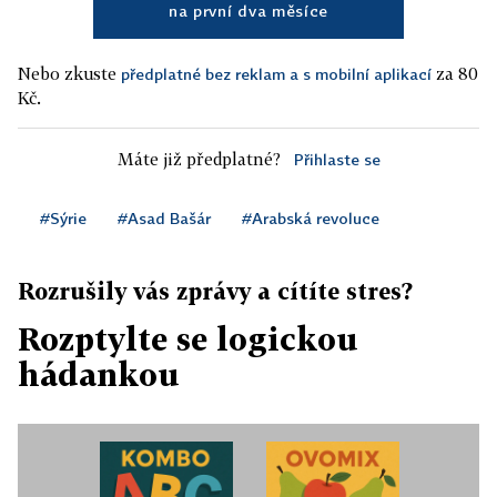
na první dva měsíce
Nebo zkuste
za 80
předplatné bez reklam a s mobilní aplikací
Kč.
Máte již předplatné?
Přihlaste se
#Sýrie
#Asad Bašár
#Arabská revoluce
Rozrušily vás zprávy a cítíte stres?
Rozptylte se logickou
hádankou