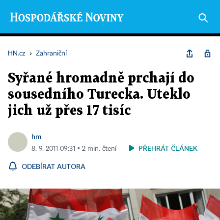
HN.cz
›
Zahraniční
Syřané hromadně prchají do
sousedního Turecka. Uteklo
jich už přes 17 tisíc
hm
PŘEHRÁT ČLÁNEK
8. 9. 2011 09:31 ▪ 2 min. čtení
ODEBÍRAT AUTORA