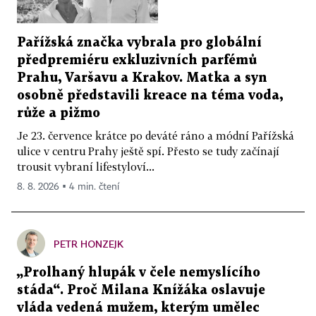
Pařížská značka vybrala pro globální
předpremiéru exkluzivních parfémů
Prahu, Varšavu a Krakov. Matka a syn
osobně představili kreace na téma voda,
růže a pižmo
Je 23. července krátce po deváté ráno a módní Pařížská
ulice v centru Prahy ještě spí. Přesto se tudy začínají
trousit vybraní lifestyloví...
8. 8. 2026 ▪ 4 min. čtení
PETR HONZEJK
„Prolhaný hlupák v čele nemyslícího
stáda“. Proč Milana Knížáka oslavuje
vláda vedená mužem, kterým umělec