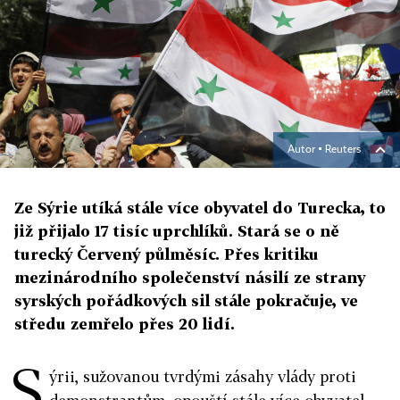
Autor ▪
Reuters
Ze Sýrie utíká stále více obyvatel do Turecka, to
již přijalo 17 tisíc uprchlíků. Stará se o ně
turecký Červený půlměsíc. Přes kritiku
mezinárodního společenství násilí ze strany
syrských pořádkových sil stále pokračuje, ve
středu zemřelo přes 20 lidí.
S
ýrii, sužovanou tvrdými zásahy vlády proti