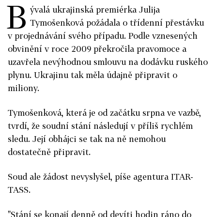
B
ývalá ukrajinská premiérka Julija
Tymošenková požádala o třídenní přestávku
v projednávání svého případu. Podle vznesených
obvinění v roce 2009 překročila pravomoce a
uzavřela nevýhodnou smlouvu na dodávku ruského
plynu. Ukrajinu tak měla údajně připravit o
miliony.
Tymošenková, která je od začátku srpna ve vazbě,
tvrdí, že soudní stání následují v příliš rychlém
sledu. Její obhájci se tak na ně nemohou
dostatečně připravit.
Soud ale žádost nevyslyšel, píše agentura ITAR-
TASS.
"Stání se konají denně od devíti hodin ráno do