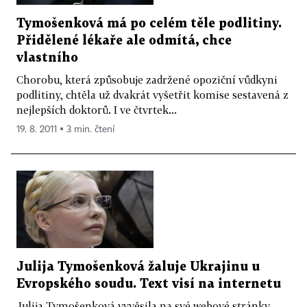
Tymošenková má po celém těle podlitiny.
Přidělené lékaře ale odmítá, chce
vlastního
Chorobu, která způsobuje zadržené opoziční vůdkyni
podlitiny, chtěla už dvakrát vyšetřit komise sestavená z
nejlepších doktorů. I ve čtvrtek...
19. 8. 2011 ▪ 3 min. čtení
Julija Tymošenková žaluje Ukrajinu u
Evropského soudu. Text visí na internetu
Julija Tymošenková vyvěsila na své webové stránky