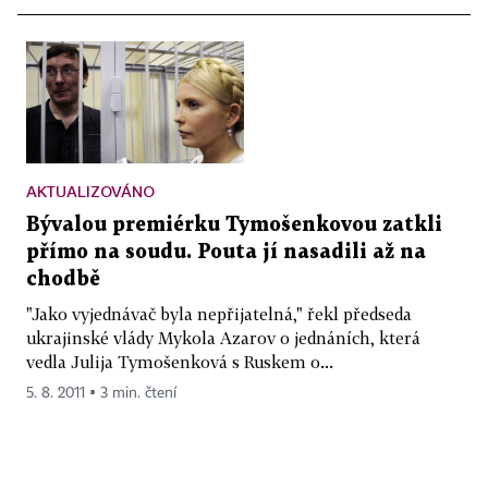
AKTUALIZOVÁNO
Bývalou premiérku Tymošenkovou zatkli
přímo na soudu. Pouta jí nasadili až na
chodbě
"Jako vyjednávač byla nepřijatelná," řekl předseda
ukrajinské vlády Mykola Azarov o jednáních, která
vedla Julija Tymošenková s Ruskem o...
5. 8. 2011 ▪ 3 min. čtení