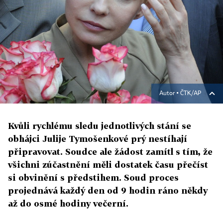
Autor ▪
ČTK/AP
Kvůli rychlému sledu jednotlivých stání se
obhájci Julije Tymošenkové prý nestíhají
připravovat. Soudce ale žádost zamítl s tím, že
všichni zúčastnění měli dostatek času přečíst
si obvinění s předstihem. Soud proces
projednává každý den od 9 hodin ráno někdy
až do osmé hodiny večerní.