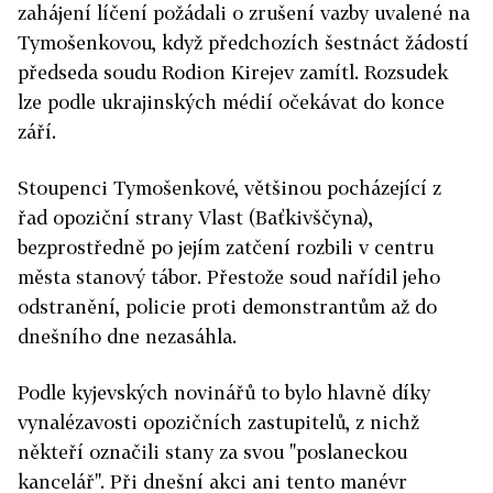
zahájení líčení požádali o zrušení vazby uvalené na
Tymošenkovou, když předchozích šestnáct žádostí
předseda soudu Rodion Kirejev zamítl. Rozsudek
lze podle ukrajinských médií očekávat do konce
září.
Stoupenci Tymošenkové, většinou pocházející z
řad opoziční strany Vlast (Baťkivščyna),
bezprostředně po jejím zatčení rozbili v centru
města stanový tábor. Přestože soud nařídil jeho
odstranění, policie proti demonstrantům až do
dnešního dne nezasáhla.
Podle kyjevských novinářů to bylo hlavně díky
vynalézavosti opozičních zastupitelů, z nichž
někteří označili stany za svou "poslaneckou
kancelář". Při dnešní akci ani tento manévr