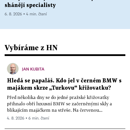
shánějí specialisty
6. 8. 2026 ▪ 4 min. čtení
Vybíráme z HN
JAN KUBITA
Hledá se papaláš. Kdo jel v černém BMW s
majákem skrze „Turkovu“ křižovatku?
Před několika dny se do jedné pražské křižovatky
přihnalo obří luxusní BMW se začerněnými skly a
blikajícím majáčkem na střeše. Na červenou...
4. 8. 2026 ▪ 6 min. čtení