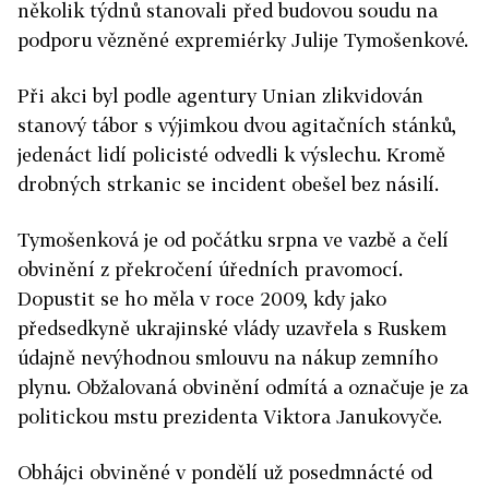
několik týdnů stanovali před budovou soudu na
podporu vězněné expremiérky Julije Tymošenkové.
Při akci byl podle agentury Unian zlikvidován
stanový tábor s výjimkou dvou agitačních stánků,
jedenáct lidí policisté odvedli k výslechu. Kromě
drobných strkanic se incident obešel bez násilí.
Tymošenková je od počátku srpna ve vazbě a čelí
obvinění z překročení úředních pravomocí.
Dopustit se ho měla v roce 2009, kdy jako
předsedkyně ukrajinské vlády uzavřela s Ruskem
údajně nevýhodnou smlouvu na nákup zemního
plynu. Obžalovaná obvinění odmítá a označuje je za
politickou mstu prezidenta Viktora Janukovyče.
Obhájci obviněné v pondělí už posedmnácté od