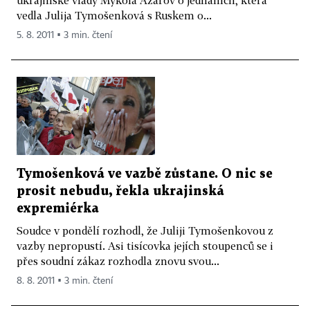
ukrajinské vlády Mykola Azarov o jednáních, která
vedla Julija Tymošenková s Ruskem o...
5. 8. 2011 ▪ 3 min. čtení
Tymošenková ve vazbě zůstane. O nic se
prosit nebudu, řekla ukrajinská
expremiérka
Soudce v pondělí rozhodl, že Juliji Tymošenkovou z
vazby nepropustí. Asi tisícovka jejích stoupenců se i
přes soudní zákaz rozhodla znovu svou...
8. 8. 2011 ▪ 3 min. čtení