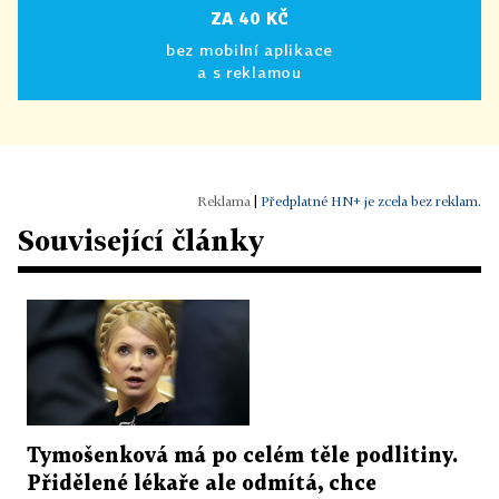
ZA 40 KČ
bez mobilní aplikace
a s reklamou
|
Předplatné HN+ je zcela bez reklam.
Související články
Tymošenková má po celém těle podlitiny.
Přidělené lékaře ale odmítá, chce