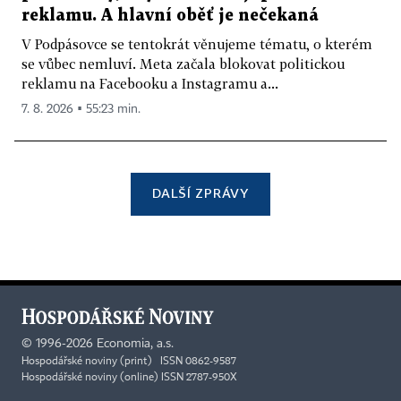
reklamu. A hlavní oběť je nečekaná
V Podpásovce se tentokrát věnujeme tématu, o kterém
se vůbec nemluví. Meta začala blokovat politickou
reklamu na Facebooku a Instagramu a...
7. 8. 2026 ▪ 55:23 min.
DALŠÍ ZPRÁVY
©
1996-2026
Economia, a.s.
Hospodářské noviny (print) ISSN 0862-9587
Hospodářské noviny (online) ISSN 2787-950X