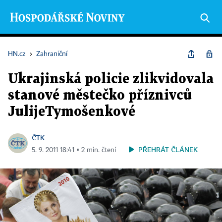
HN.cz
›
Zahraniční
Ukrajinská policie zlikvidovala
stanové městečko příznivců
JulijeTymošenkové
ČTK
PŘEHRÁT ČLÁNEK
5. 9. 2011 18:41 ▪ 2 min. čtení