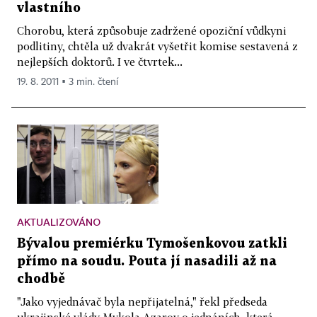
vlastního
Chorobu, která způsobuje zadržené opoziční vůdkyni
podlitiny, chtěla už dvakrát vyšetřit komise sestavená z
nejlepších doktorů. I ve čtvrtek...
19. 8. 2011 ▪ 3 min. čtení
AKTUALIZOVÁNO
Bývalou premiérku Tymošenkovou zatkli
přímo na soudu. Pouta jí nasadili až na
chodbě
"Jako vyjednávač byla nepřijatelná," řekl předseda