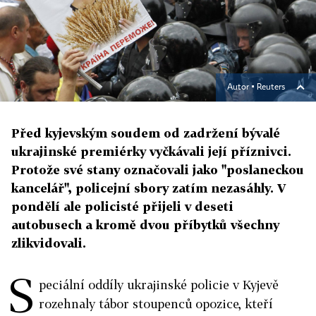
Autor ▪
Reuters
Před kyjevským soudem od zadržení bývalé
ukrajinské premiérky vyčkávali její příznivci.
Protože své stany označovali jako "poslaneckou
kancelář", policejní sbory zatím nezasáhly. V
pondělí ale policisté přijeli v deseti
autobusech a kromě dvou příbytků všechny
zlikvidovali.
S
peciální oddíly ukrajinské policie v Kyjevě
rozehnaly tábor stoupenců opozice, kteří