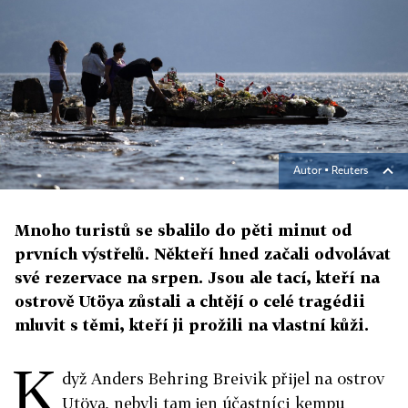
Autor ▪
Reuters
Mnoho turistů se sbalilo do pěti minut od
prvních výstřelů. Někteří hned začali odvolávat
své rezervace na srpen. Jsou ale tací, kteří na
ostrově Utöya zůstali a chtějí o celé tragédii
mluvit s těmi, kteří ji prožili na vlastní kůži.
K
dyž Anders Behring Breivik přijel na ostrov
Utöya, nebyli tam jen účastníci kempu