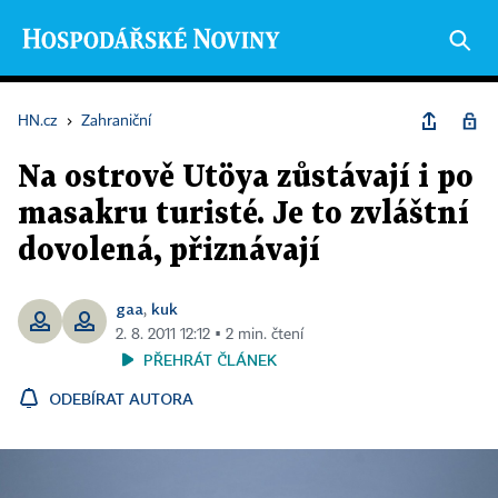
HN.cz
›
Zahraniční
Na ostrově Utöya zůstávají i po
masakru turisté. Je to zvláštní
dovolená, přiznávají
gaa
kuk
,
2. 8. 2011 12:12 ▪ 2 min. čtení
PŘEHRÁT ČLÁNEK
ODEBÍRAT AUTORA