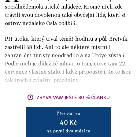
sociálnědemokratické mládeže. Kromě nich zde
trávili svou dovolenou také obyčejní lidé, kteří si
ostrov nedaleko Osla oblíbili.
Při útoku, který trval téměř hodinu a půl, Breivik
zastřelil 68 lidí. Ani to ale některé místní i
zahraniční turisty neodradilo a na Utöye zůstali.
Podle nich je důležité mluvit o tom, co se tam 22.
července vlastně stalo. I když připouštějí, že to jsou
tak trochu zvláštní prázdniny.
ZBÝVÁ VÁM JEŠTĚ 80 % ČLÁNKU
Číst dál za
40 Kč
na první dva měsíce