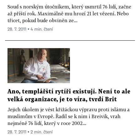
Soud s norským útočníkem, který usmrtil 76 lidí, začne
až příští rok. Maximálně mu hrozí 21 let vězení. Nebo
třicet, pokud bude obviněn ze...
28. 7. 2011 ▪ 4 min. čtení
Ano, templářští rytíři existují. Není to ale
velká organizace, je to víra, tvrdí Brit
Jejich úkolem je vést křižáckou výpravu proti islámu a
muslimům v Evropě. Řadil se k nim i Breivik, vrah
nejméně 76 lidí, který v roce 2002...
28. 7. 2011 ▪ 2 min. čtení