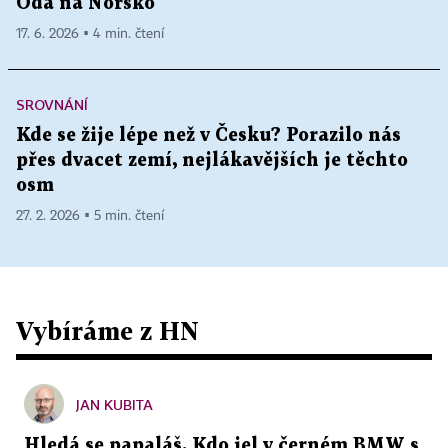
Óda na Norsko
17. 6. 2026 ▪ 4 min. čtení
SROVNÁNÍ
Kde se žije lépe než v Česku? Porazilo nás
přes dvacet zemí, nejlákavějších je těchto
osm
27. 2. 2026 ▪ 5 min. čtení
Vybíráme z HN
JAN KUBITA
Hledá se papaláš. Kdo jel v černém BMW s