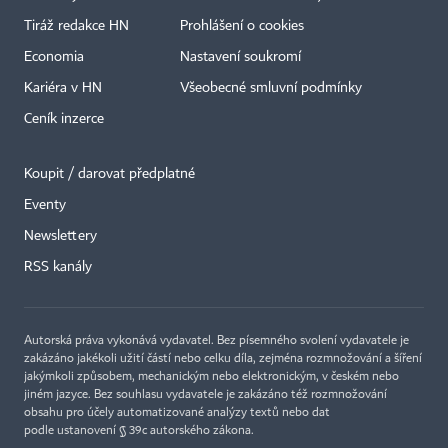
Tiráž redakce HN
Prohlášení o cookies
Economia
Nastavení soukromí
Kariéra v HN
Všeobecné smluvní podmínky
Ceník inzerce
Koupit / darovat předplatné
Eventy
×
Newslettery
RSS kanály
Autorská práva vykonává vydavatel. Bez písemného svolení vydavatele je
zakázáno jakékoli užití částí nebo celku díla, zejména rozmnožování a šíření
jakýmkoli způsobem, mechanickým nebo elektronickým, v českém nebo
jiném jazyce. Bez souhlasu vydavatele je zakázáno též rozmnožování
obsahu pro účely automatizované analýzy textů nebo dat
podle ustanovení § 39c autorského zákona.