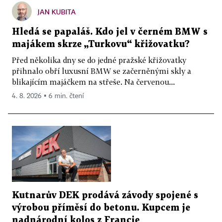
JAN KUBITA
Hledá se papaláš. Kdo jel v černém BMW s
majákem skrze „Turkovu“ křižovatku?
Před několika dny se do jedné pražské křižovatky
přihnalo obří luxusní BMW se začerněnými skly a
blikajícím majáčkem na střeše. Na červenou...
4. 8. 2026 ▪ 6 min. čtení
Kutnarův DEK prodává závody spojené s
výrobou příměsí do betonu. Kupcem je
nadnárodní kolos z Francie