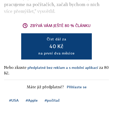
pracujeme na počítačích, začali bychom o nich
více přemýšlet," vysvětlil.
ZBÝVÁ VÁM JEŠTĚ 80 % ČLÁNKU
Číst dál za
40 Kč
na první dva měsíce
Nebo zkuste
za 80
předplatné bez reklam a s mobilní aplikací
Kč.
Máte již předplatné?
Přihlaste se
#USA
#Apple
#počítač