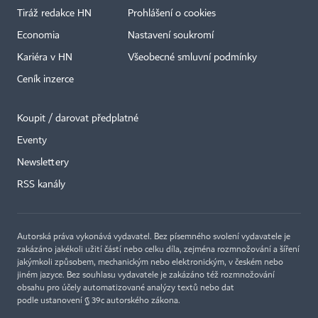
Tiráž redakce HN
Prohlášení o cookies
Economia
Nastavení soukromí
Kariéra v HN
Všeobecné smluvní podmínky
Ceník inzerce
Koupit / darovat předplatné
Eventy
Newslettery
×
RSS kanály
Autorská práva vykonává vydavatel. Bez písemného svolení vydavatele je
zakázáno jakékoli užití částí nebo celku díla, zejména rozmnožování a šíření
jakýmkoli způsobem, mechanickým nebo elektronickým, v českém nebo
jiném jazyce. Bez souhlasu vydavatele je zakázáno též rozmnožování
obsahu pro účely automatizované analýzy textů nebo dat
podle ustanovení § 39c autorského zákona.