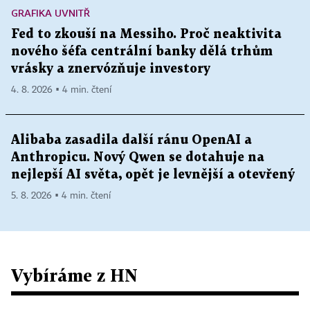
GRAFIKA UVNITŘ
Fed to zkouší na Messiho. Proč neaktivita
nového šéfa centrální banky dělá trhům
vrásky a znervózňuje investory
4. 8. 2026 ▪ 4 min. čtení
Alibaba zasadila další ránu OpenAI a
Anthropicu. Nový Qwen se dotahuje na
nejlepší AI světa, opět je levnější a otevřený
5. 8. 2026 ▪ 4 min. čtení
Vybíráme z HN