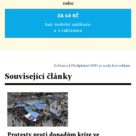
nebo
ZA 40 KČ
bez mobilní aplikace
a s reklamou
|
Předplatné HN+ je zcela bez reklam.
Související články
Protesty proti dopadům krize ve