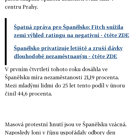
centru Prahy.
Špatná zpráva pro Španělsko: Fitch snížila
zemi výhled ratingu na negativní
- čtěte ZDE
Španělsko privatizuje letiště a zruší dávky
dlouhodobě nezaměstnaným
- čtěte ZDE
V prvním čtvrtletí tohoto roku dosáhla ve
Španělsku míra nezaměstanosti 21,19 procenta.
Mezi mladými lidmi do 25 let tento podíl v únoru
činil 44,6 procenta.
Masová protestní hnutí jsou ve Španělsku vzácná.
Naposledy loni v říjnu uspořádaly odbory den