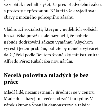
se v pátek nechali slyšet, že přes předvolební zákaz
s protesty nepřestanou. Někteří však vyjadřovali
obavy z možného policejního zásahu.
Vládnoucí socialisté, kterým v nedělních volbách
hrozí těžká porážka, ale naznačili, že policie
nebude dodržování zákazu vymáhat. "Abychom
vyřešili jeden problém, policie by neměla vytvářet
další," řekl podle Reuters španělský ministr vnitra
Alfredo Pérez Rubalcaba novinářům.
Necelá polovina mladých je bez
práce
Mladí lidé, nezaměstnaní i úředníci se v centru
Madridu scházejí na večer od začátku týdne. V
pátek skupina Španělů demonstrovala také v