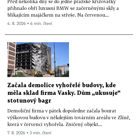
Před několika dny se do jedné pražské křižovatky
přihnalo obří luxusní BMW se začerněnými skly a
blikajícím majáčkem na střeše. Na červenou...
4. 8. 2026 ▪ 6 min. čtení
Začala demolice vyhořelé budovy, kde
měla sklad firma Vasky. Dům „ukusuje“
stotunový bagr
Demoliční firma v pátek dopoledne začala bourat
výškovou budovu v někdejším továrním areálu ve Zlíně,
která v červenci vyhořela. Zničený objekt...
7. 8. 2026 ▪ 3 min. čtení