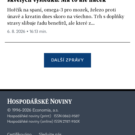
skvělých výsledků. Má to ale háček
Hořčík na spaní, omega-3 pro mozek, železo proti
únavě a kreatin dnes skoro na všechno. Trh s doplňky
stravy slibuje řadu benefitů, ale které z...
6. 8. 2026 ▪ 16:13 min.
DALŠÍ ZPRÁVY
©
1996-2026
Economia, a.s.
Hospodářské noviny (print) ISSN 0862-9587
Hospodářské noviny (online) ISSN 2787-950X
Certifikováno
Sledujte nás