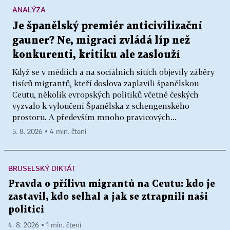
ANALÝZA
Je španělský premiér anticivilizační
gauner? Ne, migraci zvládá líp než
konkurenti, kritiku ale zaslouží
Když se v médiích a na sociálních sítích objevily záběry
tisíců migrantů, kteří doslova zaplavili španělskou
Ceutu, několik evropských politiků včetně českých
vyzvalo k vyloučení Španělska z schengenského
prostoru. A především mnoho pravicových...
5. 8. 2026 ▪ 4 min. čtení
BRUSELSKÝ DIKTÁT
Pravda o přílivu migrantů na Ceutu: kdo je
zastavil, kdo selhal a jak se ztrapnili naši
politici
4. 8. 2026 ▪ 1 min. čtení