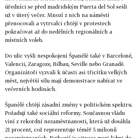
úředníci se před madridským Puerta del Sol sešli
už v úterý večer. Mnozí z nich na náměstí
přenocovali a vytrvalci chtějí v protestech
pokračovat až do nedělních regionálních a
místních voleb.
Do ulic vyšli nespokojení Španělé také v Barceloně,
Valencii, Zaragoze, Bilbau, Seville nebo Granadě.
Organizátoři vyzvali k účasti asi třicítku velkých
měst, největší sílu mají demonstrace nabírat ve
večerních hodinách.
Španělé chtějí zásadní změny v politickém spektru.
Požadují také sociální reformy. Současnou vládu
viní z rekordní nezaměstnanosti, která už dosáhla
21 procent, což reprezentuje téměř 5 milionů
nezaměstnaných. Nejhorší je situace mezi lidmi do