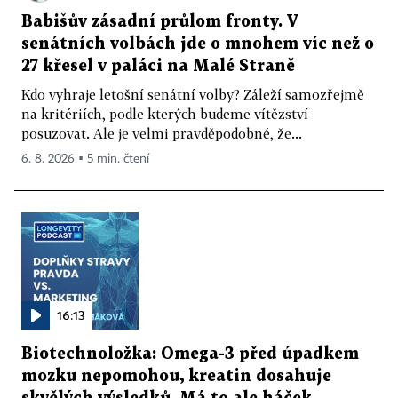
Babišův zásadní průlom fronty. V
senátních volbách jde o mnohem víc než o
27 křesel v paláci na Malé Straně
Kdo vyhraje letošní senátní volby? Záleží samozřejmě
na kritériích, podle kterých budeme vítězství
posuzovat. Ale je velmi pravděpodobné, že...
6. 8. 2026 ▪ 5 min. čtení
16:13
Biotechnoložka: Omega-3 před úpadkem
mozku nepomohou, kreatin dosahuje