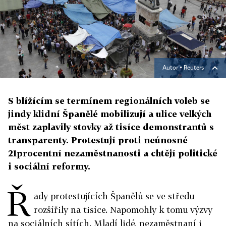
Autor ▪
Reuters
S blížícím se termínem regionálních voleb se
jindy klidní Španělé mobilizují a ulice velkých
měst zaplavily stovky až tisíce demonstrantů s
transparenty. Protestují proti neúnosné
21procentní nezaměstnanosti a chtějí politické
i sociální reformy.
Ř
ady protestujících Španělů se ve středu
rozšířily na tisíce. Napomohly k tomu výzvy
na sociálních sítích. Mladí lidé, nezaměstnaní i