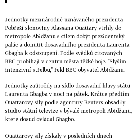
Jednotky mezinárodně uznávaného prezidenta
Pobřeží slonoviny Alassana Ouattary vtrhly do
metropole Abidžanu s cílem dobýt prezidentský
palác a donutit dosavadního prezidenta Laurenta
Gbagba k odstoupení. Podle svědků citovaných
BBC probíhají v centru města těžké boje. "Slyším
intenzivní střelbu," řekl BBC obyvatel Abidžanu.
Jednotky zaútočily na sídlo dosavadní hlavy státu
Laurenta Gbagba v noci na pátek. Krátce předtím
Ouattarovy síly podle agentury Reuters obsadily
studio státní televize v bývalé metropoli Abidžanu,
které dosud ovládal Gbagbo.
Ouattarovy síly získaly v posledních dnech