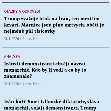
OTÁZKY A ODPOVĚDI
Trump zvažuje útok na Írán, ten mezitím
krvácí. Márnice jsou plné mrtvých, obětí je
nejméně půl tisícovky
13. 1. 2026 ▪ 4 min. čtení
ANALÝZA
Íránští demonstranti chtějí návrat
monarchie. Kdo by ji vedl a co by to
znamenalo?
12. 1. 2026 ▪ 4 min. čtení
Írán hoří! Smrt islámské diktatuře, sláva
monarchii, volají demonstranti. Trump