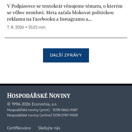
V Podpásovce se tentokrát věnujeme tématu, o kterém
se vůbec nemluví. Meta začala blokovat politickou
reklamu na Facebooku a Instagramu a...
7. 8. 2026 ▪ 55:23 min.
DALŠÍ ZPRÁVY
©
1996-2026
Economia, a.s.
Hospodářské noviny (print) ISSN 0862-9587
Hospodářské noviny (online) ISSN 2787-950X
Certifikováno
Sledujte nás