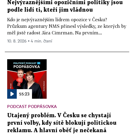
Nejvýraznějšími opozičními politiky jsou
podle lidí ti, kteří jim vládnou
Kdo je nejvýraznějším lídrem opozice v Česku?
Průzkum agentury NMS přinesl výsledky, ze kterých by
měl jistě radost Jára Cimrman. Na prvním...
10. 8. 2026 ▪ 4 min. čtení
55:23
PODCAST PODPÁSOVKA
Utajený problém. V Česku se chystají
první volby, kdy sítě blokují politickou
reklamu. A hlavní oběť je nečekaná