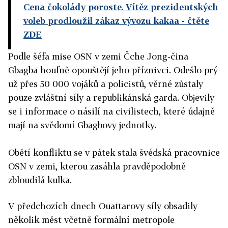
Cena čokolády poroste. Vítěz prezidentských
voleb prodloužil zákaz vývozu kakaa
- čtěte
ZDE
Podle šéfa mise OSN v zemi Čche Jong-čina
Gbagba houfně opouštějí jeho příznivci. Odešlo prý
už přes 50 000 vojáků a policistů, věrné zůstaly
pouze zvláštní síly a republikánská garda. Objevily
se i informace o násilí na civilistech, které údajně
mají na svědomí Gbagbovy jednotky.
Obětí konfliktu se v pátek stala švédská pracovnice
OSN v zemi, kterou zasáhla pravděpodobně
zbloudilá kulka.
V předchozích dnech Ouattarovy síly obsadily
několik měst včetně formální metropole