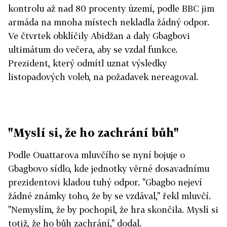
kontrolu až nad 80 procenty území, podle BBC jim
armáda na mnoha místech nekladla žádný odpor.
Ve čtvrtek obklíčily Abidžan a daly Gbagbovi
ultimátum do večera, aby se vzdal funkce.
Prezident, který odmítl uznat výsledky
listopadových voleb, na požadavek nereagoval.
"Myslí si, že ho zachrání bůh"
Podle Ouattarova mluvčího se nyní bojuje o
Gbagbovo sídlo, kde jednotky věrné dosavadnímu
prezidentovi kladou tuhý odpor. "Gbagbo nejeví
žádné známky toho, že by se vzdával," řekl mluvčí.
"Nemyslím, že by pochopil, že hra skončila. Myslí si
totiž, že ho bůh zachrání," dodal.