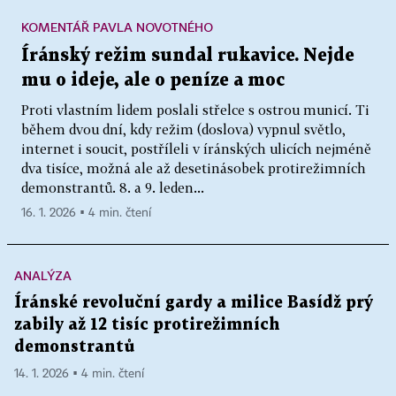
KOMENTÁŘ PAVLA NOVOTNÉHO
Íránský režim sundal rukavice. Nejde
mu o ideje, ale o peníze a moc
Proti vlastním lidem poslali střelce s ostrou municí. Ti
během dvou dní, kdy režim (doslova) vypnul světlo,
internet i soucit, postříleli v íránských ulicích nejméně
dva tisíce, možná ale až desetinásobek protirežimních
demonstrantů. 8. a 9. leden...
16. 1. 2026 ▪ 4 min. čtení
ANALÝZA
Íránské revoluční gardy a milice Basídž prý
zabily až 12 tisíc protirežimních
demonstrantů
14. 1. 2026 ▪ 4 min. čtení