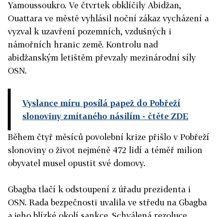
Yamoussoukro. Ve čtvrtek obklíčily Abidžan,
Ouattara ve městě vyhlásil noční zákaz vycházení a
vyzval k uzavření pozemních, vzdušných i
námořních hranic země. Kontrolu nad
abidžanským letištěm převzaly mezinárodní síly
OSN.
Vyslance míru posílá papež do Pobřeží
slonoviny zmítaného násilím
- čtěte ZDE
Během čtyř měsíců povolební krize přišlo v Pobřeží
slonoviny o život nejméně 472 lidí a téměř milion
obyvatel musel opustit své domovy.
Gbagba tlačí k odstoupení z úřadu prezidenta i
OSN. Rada bezpečnosti uvalila ve středu na Gbagba
a jeho blízké okolí sankce. Schválená rezoluce