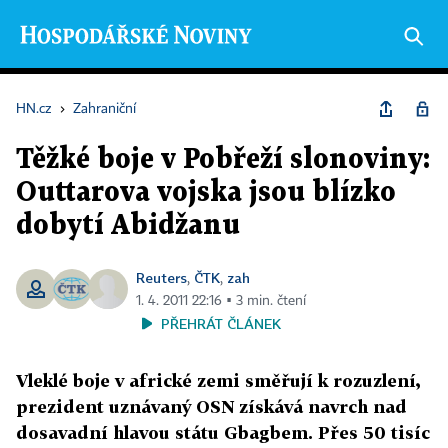
HN.cz
›
Zahraniční
Těžké boje v Pobřeží slonoviny:
Outtarova vojska jsou blízko
dobytí Abidžanu
Reuters
ČTK
zah
,
,
1. 4. 2011 22:16 ▪ 3 min. čtení
PŘEHRÁT ČLÁNEK
Vleklé boje v africké zemi směřují k rozuzlení,
prezident uznávaný OSN získává navrch nad
dosavadní hlavou státu Gbagbem. Přes 50 tisíc