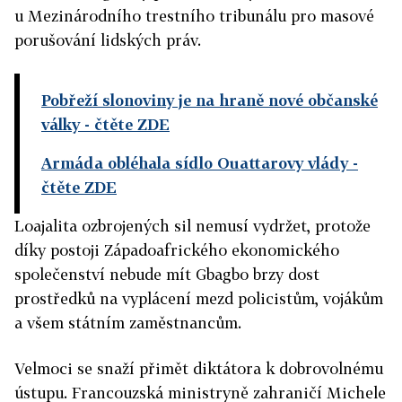
u Mezinárodního trestního tribunálu pro masové
porušování lidských práv.
Pobřeží slonoviny je na hraně nové občanské
války
- čtěte ZDE
Armáda obléhala sídlo Ouattarovy vlády
-
čtěte ZDE
Loajalita ozbrojených sil nemusí vydržet, protože
díky postoji Západoafrického ekonomického
společenství nebude mít Gbagbo brzy dost
prostředků na vyplácení mezd policistům, vojákům
a všem státním zaměstnancům.
Velmoci se snaží přimět diktátora k dobrovolnému
ústupu. Francouzská ministryně zahraničí Michele