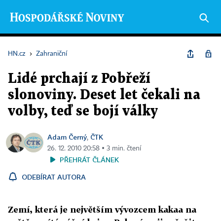
HN.cz
›
Zahraniční
Lidé prchají z Pobřeží
slonoviny. Deset let čekali na
volby, teď se bojí války
Adam Černý
ČTK
,
26. 12. 2010 20:58 ▪ 3 min. čtení
PŘEHRÁT ČLÁNEK
ODEBÍRAT AUTORA
Zemí, která je největším vývozcem kakaa na