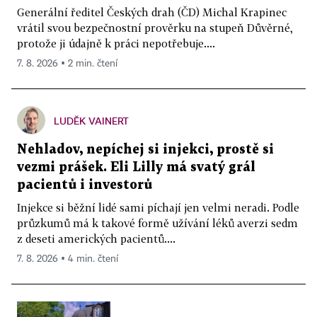
Generální ředitel Českých drah (ČD) Michal Krapinec
vrátil svou bezpečnostní prověrku na stupeň Důvěrné,
protože ji údajně k práci nepotřebuje....
7. 8. 2026 ▪ 2 min. čtení
LUDĚK VAINERT
Nehladov, nepíchej si injekci, prostě si
vezmi prášek. Eli Lilly má svatý grál
pacientů i investorů
Injekce si běžní lidé sami píchají jen velmi neradi. Podle
průzkumů má k takové formě užívání léků averzi sedm
z deseti amerických pacientů....
7. 8. 2026 ▪ 4 min. čtení