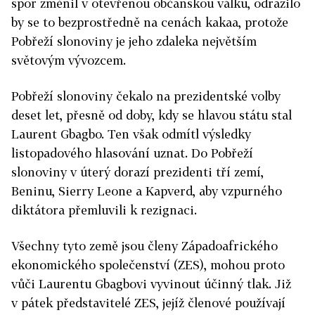
spor změnil v otevřenou občanskou válku, odrazilo
by se to bezprostředně na cenách kakaa, protože
Pobřeží slonoviny je jeho zdaleka největším
světovým vývozcem.
Pobřeží slonoviny čekalo na prezidentské volby
deset let, přesně od doby, kdy se hlavou státu stal
Laurent Gbagbo. Ten však odmítl výsledky
listopadového hlasování uznat. Do Pobřeží
slonoviny v úterý dorazí prezidenti tří zemí,
Beninu, Sierry Leone a Kapverd, aby vzpurného
diktátora přemluvili k rezignaci.
Všechny tyto země jsou členy Západoafrického
ekonomického společenství (ZES), mohou proto
vůči Laurentu Gbagbovi vyvinout účinný tlak. Již
v pátek představitelé ZES, jejíž členové používají