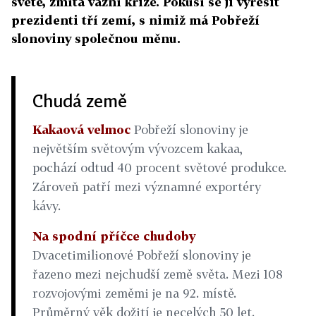
světě, zmítá vážní krize. Pokusí se ji vyřešit
prezidenti tří zemí, s nimiž má Pobřeží
slonoviny společnou měnu.
Chudá země
Kakaová velmoc
Pobřeží slonoviny je
největším světovým vývozcem kakaa,
pochází odtud 40 procent světové produkce.
Zároveň patří mezi významné exportéry
kávy.
Na spodní příčce chudoby
Dvacetimilionové Pobřeží slonoviny je
řazeno mezi nejchudší země světa. Mezi 108
rozvojovými zeměmi je na 92. místě.
Průměrný věk dožití je necelých 50 let.