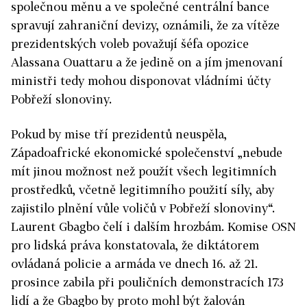
společnou měnu a ve společné centrální bance
spravují zahraniční devizy, oznámili, že za vítěze
prezidentských voleb považují šéfa opozice
Alassana Ouattaru a že jedině on a jím jmenovaní
ministři tedy mohou disponovat vládními účty
Pobřeží slonoviny.
Pokud by mise tří prezidentů neuspěla,
Západoafrické ekonomické společenství „nebude
mít jinou možnost než použít všech legitimních
prostředků, včetně legitimního použití síly, aby
zajistilo plnění vůle voličů v Pobřeží slonoviny“.
Laurent Gbagbo čelí i dalším hrozbám. Komise OSN
pro lidská práva konstatovala, že diktátorem
ovládaná policie a armáda ve dnech 16. až 21.
prosince zabila při pouličních demonstracích 173
lidí a že Gbagbo by proto mohl být žalován