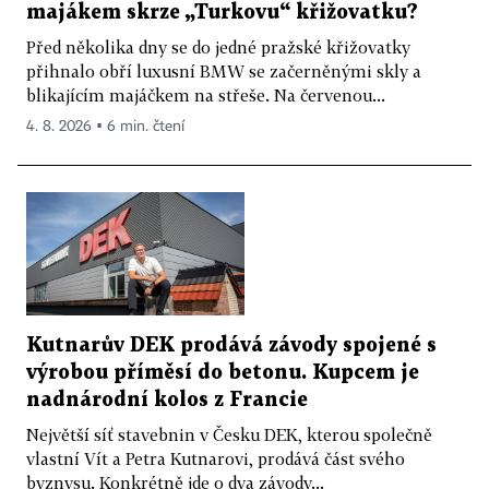
majákem skrze „Turkovu“ křižovatku?
Před několika dny se do jedné pražské křižovatky
přihnalo obří luxusní BMW se začerněnými skly a
blikajícím majáčkem na střeše. Na červenou...
4. 8. 2026 ▪ 6 min. čtení
Kutnarův DEK prodává závody spojené s
výrobou příměsí do betonu. Kupcem je
nadnárodní kolos z Francie
Největší síť stavebnin v Česku DEK, kterou společně
vlastní Vít a Petra Kutnarovi, prodává část svého
byznysu. Konkrétně jde o dva závody...