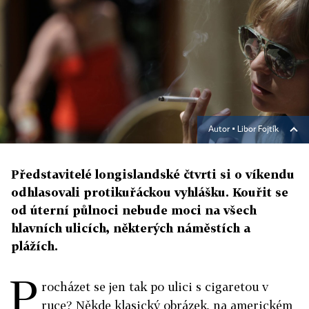
Autor ▪
Libor Fojtík
Představitelé longislandské čtvrti si o víkendu
odhlasovali protikuřáckou vyhlášku. Kouřit se
od úterní půlnoci nebude moci na všech
hlavních ulicích, některých náměstích a
plážích.
P
rocházet se jen tak po ulici s cigaretou v
ruce? Někde klasický obrázek, na americkém