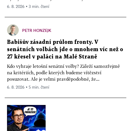
6. 8. 2026 ▪ 3 min. čtení
PETR HONZEJK
Babišův zásadní průlom fronty. V
senátních volbách jde o mnohem víc než o
27 křesel v paláci na Malé Straně
Kdo vyhraje letošní senátní volby? Záleží samozřejmě
na kritériích, podle kterých budeme vítězství
posuzovat. Ale je velmi pravděpodobné, že...
6. 8. 2026 ▪ 5 min. čtení