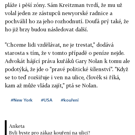
pláže i pěší zóny. Sám Kreitzman tvrdí, že mu už
volal jeden ze zástupců newyorské radnice a
pochválil ho za jeho rozhodnutí. Doufá prý také, že
ho již brzy budou následovat další.
"Chceme lidi vzdělávat, ne je trestat," dodává
starosta s tím, že v tomto případě o peníze nejde.
Advokát hájící práva kuřáků Gary Nolan k tomu ale
podotýká, že jde o "pravé politické šílenství". "Když
se to teď rozšiřuje i ven na ulice, člověk si říká,
kam až může vláda zajít," ptá se Nolan.
#New York
#USA
#kouření
Anketa
Byli byste pro zákaz kouření na ulici?