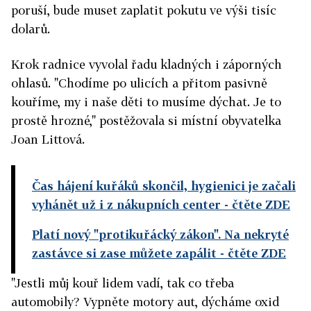
poruší, bude muset zaplatit pokutu ve výši tisíc
dolarů.
Krok radnice vyvolal řadu kladných i záporných
ohlasů. "Chodíme po ulicích a přitom pasivně
kouříme, my i naše děti to musíme dýchat. Je to
prostě hrozné," postěžovala si místní obyvatelka
Joan Littová.
Čas hájení kuřáků skončil, hygienici je začali
vyhánět už i z nákupních center
- čtěte ZDE
Platí nový "protikuřácký zákon". Na nekryté
zastávce si zase můžete zapálit
- čtěte ZDE
"Jestli můj kouř lidem vadí, tak co třeba
automobily? Vypněte motory aut, dýcháme oxid