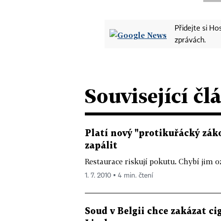
Přidejte si H
zprávách.
Související čl
Platí nový "protikuřácký zák
zapálit
Restaurace riskují pokutu. Chybí jim o
1. 7. 2010 ▪ 4 min. čtení
Soud v Belgii chce zakázat cig