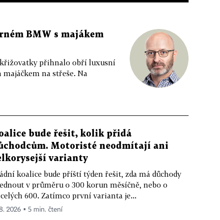
 černém BMW s majákem
 křižovatky přihnalo obří luxusní
m majáčkem na střeše. Na
oalice bude řešit, kolik přidá
ůchodcům. Motoristé neodmítají ani
elkorysejší varianty
ádní koalice bude příští týden řešit, zda má důchody
ednout v průměru o 300 korun měsíčně, nebo o
celých 600. Zatímco první varianta je...
 8. 2026 ▪ 5 min. čtení