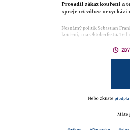
Prosadil zákaz kouření a 
spreje už vůbec nevychází n
Neznámý politik Sebastian Frank
kouření, i na Oktoberfestu. Teď 
ZBÝ
Nebo zkuste
předpla
Máte j
#zákon
#Bavorsko
#ciga