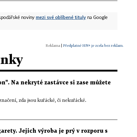
mezi své oblíbené tituly
ospodářské noviny
na Google
|
Předplatné HN+ je zcela bez reklam.
ánky
on". Na nekryté zastávce si zase můžete
značení, zda jsou kuřácké, či nekuřácké.
arety. Jejich výroba je prý v rozporu s