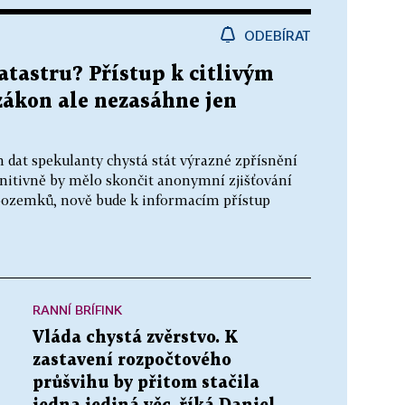
ODEBÍRAT
atastru? Přístup k citlivým
zákon ale nezasáhne jen
 dat spekulanty chystá stát výrazné zpřísnění
initivně by mělo skončit anonymní zjišťování
 pozemků, nově bude k informacím přístup
RANNÍ BRÍFINK
Vláda chystá zvěrstvo. K
zastavení rozpočtového
průšvihu by přitom stačila