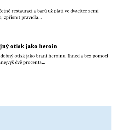
tně restaurací a barů už platí ve dvacítce zemí
 zpřísnit pravidla...
ný otisk jako heroin
obný otisk jako braní heroinu. Ihned a bez pomoci
nejvýš dvě procenta...