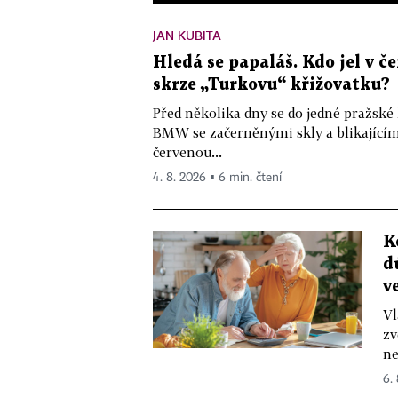
JAN KUBITA
Hledá se papaláš. Kdo jel v
skrze „Turkovu“ křižovatku?
Před několika dny se do jedné pražské
BMW se začerněnými skly a blikající
červenou...
4. 8. 2026 ▪ 6 min. čtení
K
d
v
Vl
zv
ne
6.