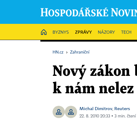
ZPRÁVY
HOME
BYZNYS
NÁZORY
TECH
HN.cz
›
Zahraniční
Nový zákon 
k nám nelez
Michal Dimitrov
Reuters
,
22. 8. 2010 20:33 ▪ 3 min. čtení