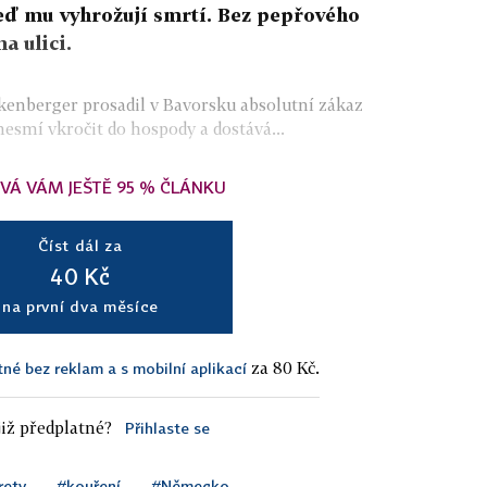
teď mu vyhrožují smrtí. Bez pepřového
a ulici.
enberger prosadil v Bavorsku absolutní zákaz
nesmí vkročit do hospody a dostává...
VÁ VÁM JEŠTĚ 95 % ČLÁNKU
Číst dál za
40 Kč
na první dva měsíce
za 80 Kč.
tné bez reklam a s mobilní aplikací
iž předplatné?
Přihlaste se
rety
#kouření
#Německo