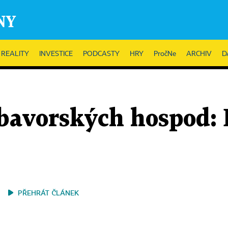
REALITY
INVESTICE
PODCASTY
HRY
PročNe
ARCHIV
D
bavorských hospod: 
PŘEHRÁT ČLÁNEK