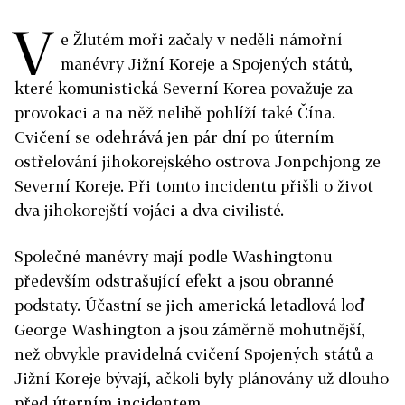
V
e Žlutém moři začaly v neděli námořní
manévry Jižní Koreje a Spojených států,
které komunistická Severní Korea považuje za
provokaci a na něž nelibě pohlíží také Čína.
Cvičení se odehrává jen pár dní po úterním
ostřelování jihokorejského ostrova Jonpchjong ze
Severní Koreje. Při tomto incidentu přišli o život
dva jihokorejští vojáci a dva civilisté.
Společné manévry mají podle Washingtonu
především odstrašující efekt a jsou obranné
podstaty. Účastní se jich americká letadlová loď
George Washington a jsou záměrně mohutnější,
než obvykle pravidelná cvičení Spojených států a
Jižní Koreje bývají, ačkoli byly plánovány už dlouho
před úterním incidentem.