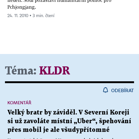
neděli. Soul pozastaví humanitární pomoc pro
Pchjongjang.
24. 11. 2010 ▪ 3 min. čtení
Téma:
KLDR
ODEBÍRAT
KOMENTÁŘ
Velký bratr by záviděl. V Severní Koreji
si už zavoláte místní „Uber“, špehování
přes mobil je ale všudypřítomné