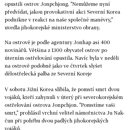
opustili ostrov Jonpchjong. "Nemůžeme nyní
předvídat, jakou provokativní akci Severní Korea
podnikne v reakci na naše společné manévry,"
uvedla jihokorejské ministerstvo obrany.
Na ostrově je podle agentury Jonhap asi 400
novinářů. Většina z 1300 obyvatel ostrov po
úterním ostřelování opustila. Navíc byla v neděli
na ostrově podobně jako ve čtvrtek slyšet
dělostřelecká palba ze Severní Koreje
V sobotu Jižní Korea slíbila, že pomstí smrt dvou
vojáků, kteří zahynuli v úterý při severokorejském
ostřelování ostrova Jonpchjon. "Pomstíme vaši
smrt," prohlásil vrchní velitel námořnictva Ju Nak-
čun při pohřbu dvou padlých jihokorejských
vojáků.