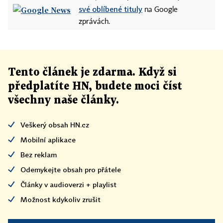
své oblíbené tituly
na Google
zprávách.
Tento článek
je
zdarma. Když si
předplatíte HN, budete moci číst
všechny naše články
.
Veškerý obsah HN.cz
Mobilní aplikace
Bez reklam
Odemykejte obsah pro přátele
Články v audioverzi + playlist
Možnost kdykoliv zrušit