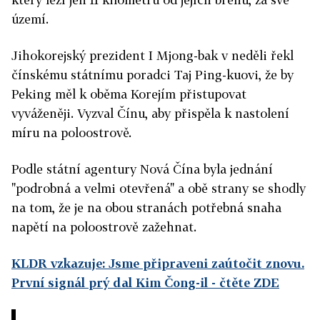
území.
Jihokorejský prezident I Mjong-bak v neděli řekl
čínskému státnímu poradci Taj Ping-kuovi, že by
Peking měl k oběma Korejím přistupovat
vyváženěji. Vyzval Čínu, aby přispěla k nastolení
míru na poloostrově.
Podle státní agentury Nová Čína byla jednání
"podrobná a velmi otevřená" a obě strany se shodly
na tom, že je na obou stranách potřebná snaha
napětí na poloostrově zažehnat.
KLDR vzkazuje: Jsme připraveni zaútočit znovu.
První signál prý dal Kim Čong-il
- čtěte ZDE