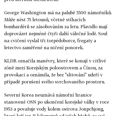
George Washington má na palubě 5500 námořníků.
Může nést 75 letounů, včetně stíhacích
bombardérů se zásobováním za letu. Plavidlo mají
doprovázet nejméně čtyři další válečné lodě. Soul
na cvičení vyslal tři torpédoborce, fregaty a
letectvo zaměřené na ničení ponorek.
KLDR označila manévry, které se konají v citlivé
zóně mezi Korejským poloostrovem a Čínou, za
provokaci a oznámila, že bez "slitování" udeří v
případě porušení svého svrchovaného prostoru.
Severní Korea neuznává námořní hranice
stanovené OSN po ukončení korejské války v roce
1953 a považuje vody kolem ostrova Jonpchjong,
který leží jen 11 kilometrů od jejích břehů, za své