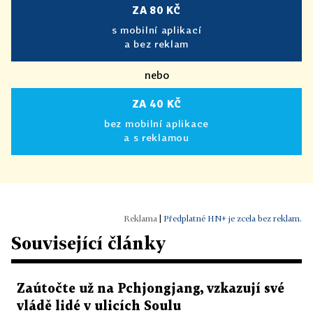
ZA 80 KČ
s mobilní aplikací
a bez reklam
nebo
ZA 40 KČ
bez mobilní aplikace
a s reklamou
|
Předplatné HN+ je zcela bez reklam.
Související články
Zaútočte už na Pchjongjang, vzkazují své
vládě lidé v ulicích Soulu