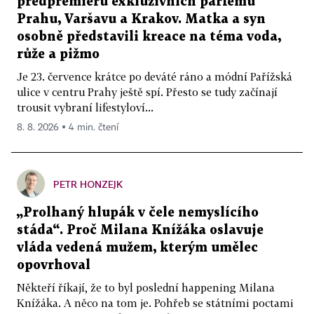
předpremiéru exkluzivních parfémů
Prahu, Varšavu a Krakov. Matka a syn
osobně představili kreace na téma voda,
růže a pižmo
Je 23. července krátce po deváté ráno a módní Pařížská
ulice v centru Prahy ještě spí. Přesto se tudy začínají
trousit vybraní lifestyloví...
8. 8. 2026 ▪ 4 min. čtení
PETR HONZEJK
„Prolhaný hlupák v čele nemyslícího
stáda“. Proč Milana Knížáka oslavuje
vláda vedená mužem, kterým umělec
opovrhoval
Někteří říkají, že to byl poslední happening Milana
Knížáka. A něco na tom je. Pohřeb se státními poctami