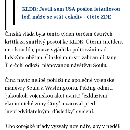
KLDR: Jestli sem USA pošlou letadlovou
loď, může se stát cokoliv
- čtěte ZDE
Čínská vláda byla tento týden terčem četných
kritik za smířlivý postoj ke KLDR. Úterní incident
neodsoudila, pouze vyjádřila politování nad
lidskými oběťmi. Čínský ministr zahraničí Jang
Ťie-čch' odložil plánovanou návštěvu Soulu.
Čína navíc nelibě pohlíží na společné vojenské
manévry Soulu a Washingtonu. Peking odmítl
"jakoukoli vojenskou akci uvnitř "exkluzivní
ekonomické zóny Číny" a varoval před
"nepředvídatelnými důsledky" cvičení.
Jihokorejské úřady vyzvaly novináře, aby v neděli