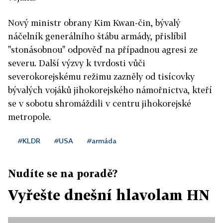
Nový ministr obrany Kim Kwan-čin, bývalý
náčelník generálního štábu armády, přislíbil
"stonásobnou" odpověď na případnou agresi ze
severu. Další výzvy k tvrdosti vůči
severokorejskému režimu zazněly od tisícovky
bývalých vojáků jihokorejského námořnictva, kteří
se v sobotu shromáždili v centru jihokorejské
metropole.
#KLDR
#USA
#armáda
Nudíte se na poradě?
Vyřešte dnešní hlavolam HN