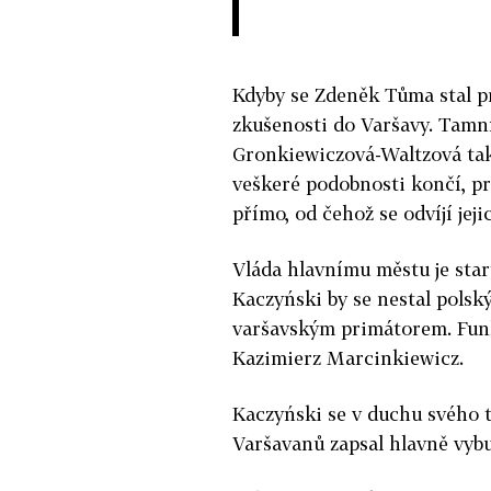
Kdyby se Zdeněk Tůma stal p
zkušenosti do Varšavy. Tamn
Gronkiewiczová-Waltzová také
veškeré podobnosti končí, pr
přímo, od čehož se odvíjí jej
Vláda hlavnímu městu je star
Kaczyński by se nestal pols
varšavským primátorem. Funk
Kazimierz Marcinkiewicz.
Kaczyński se v duchu svého t
Varšavanů zapsal hlavně vy