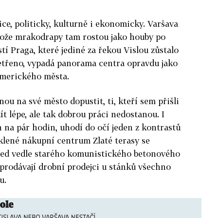
rice, politicky, kulturně i ekonomicky. Varšava
ože mrakodrapy tam rostou jako houby po
tí Praga, které jediné za řekou Vislou zůstalo
šetřeno, vypadá panorama centra opravdu jako
merického města.
nou na své město dopustit, ti, kteří sem přišli
 žít lépe, ale tak dobrou práci nedostanou. I
n na pár hodin, uhodí do očí jeden z kontrastů
klené nákupní centrum Zlaté terasy se
ned vedle starého komunistického betonového
prodávají drobní prodejci u stánků všechno
u.