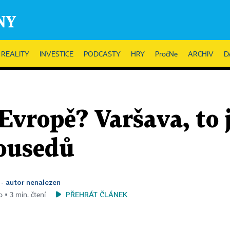
REALITY
INVESTICE
PODCASTY
HRY
PročNe
ARCHIV
D
v Evropě? Varšava, to 
ousedů
 - autor nenalezen
PŘEHRÁT ČLÁNEK
o ▪ 3 min. čtení