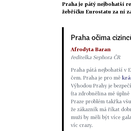
Praha je pátý nejbohatší r
žebříčku Eurostatu za ní z
Praha očima cizinc
Afrodyta Baran
ředitelka Sephora ČR
Praha pátá nejbohatší v E
čem. Praha je pro mě
krá
Výhodou Prahy je bezpeč
(ta zdrobnělina mě úplně 
Praze problém takřka všud
že zákazník má říkat dobr
muži by měli být více gal
víc crazy.