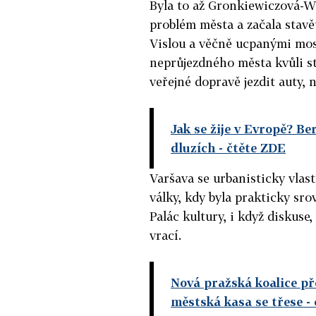
Byla to až Gronkiewiczová-Wal
problém města a začala stavě
Vislou a věčně ucpanými mo
neprůjezdného města kvůli st
veřejné dopravě jezdit auty, 
Jak se žije v Evropě? Ber
dluzích
- čtěte ZDE
Varšava se urbanisticky vlas
války, kdy byla prakticky sr
Palác kultury, i když diskuse,
vrací.
Nová pražská koalice pře
městská kasa se třese
- 