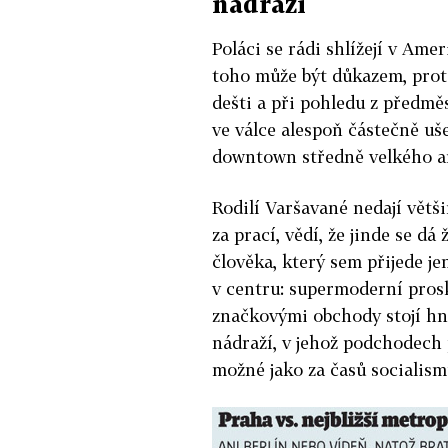
nádraží
Poláci se rádi shlížejí v Ame
toho může být důkazem, prot
dešti a při pohledu z předměs
ve válce alespoň částečně u
downtown středně velkého a
Rodilí Varšavané nedají větši
za prací, vědí, že jinde se dá
člověka, který sem přijede je
v centru: supermoderní pros
značkovými obchody stojí h
nádraží, v jehož podchodech 
možné jako za časů socialism