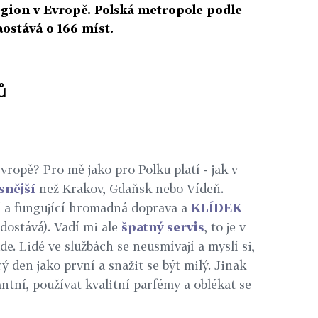
egion v Evropě. Polská metropole podle
aostává o 166 míst.
ů
vropě? Pro mě jako pro Polku platí - jak v
snější
než Krakov, Gdaňsk nebo Vídeň.
í a fungující hromadná doprava a
KLÍDEK
dostává). Vadí mi ale
špatný servis
, to je v
e. Lidé ve službách se neusmívají a myslí si,
ý den jako první a snažit se být milý. Jinak
antní, používat kvalitní parfémy a oblékat se