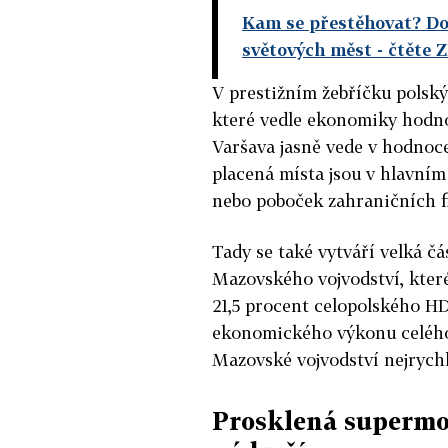
Kam se přestěhovat? Do 
světových měst
- čtěte 
V prestižním žebříčku polsk
které vedle ekonomiky hodnot
Varšava jasně vede v hodnoce
placená místa jsou v hlavním 
nebo poboček zahraničních f
Tady se také vytváří velká č
Mazovského vojvodství, které 
21,5 procent celopolského HD
ekonomického výkonu celého 
Mazovské vojvodství nejrych
Prosklená supermo