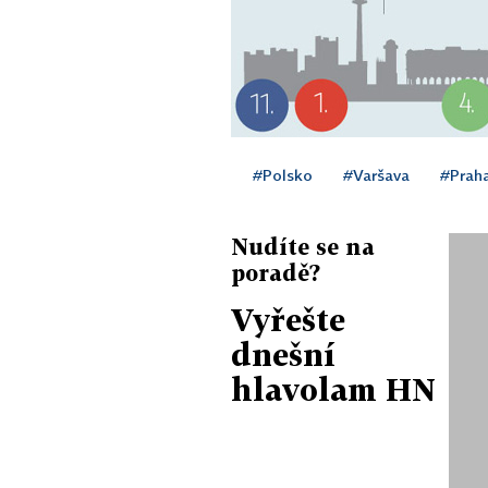
#Polsko
#Varšava
#Prah
Nudíte se na
poradě?
Vyřešte
dnešní
hlavolam HN