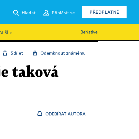
PŘEDPLATNÉ
Hledat
Přihlásit se
BeNative
ALŠÍ
Sdílet
Odemknout známému
je taková
ODEBÍRAT AUTORA