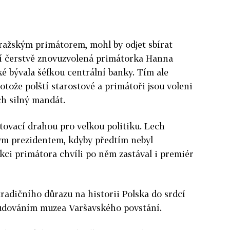
ražským primátorem, mohl by odjet sbírat
í čerstvě znovuzvolená primátorka Hanna
 bývala šéfkou centrální banky. Tím ale
otože polští starostové a primátoři jsou voleni
ich silný mandát.
tovací drahou pro velkou politiku. Lech
kým prezidentem, kdyby předtím nebyl
ci primátora chvíli po něm zastával i premiér
radičního důrazu na historii Polska do srdcí
budováním muzea Varšavského povstání.