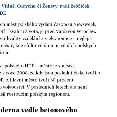
Vídně, Curychu či Ženevy, radí žebříček
ZDE
ých měst polského vydání časopisu Newsweek,
í i kvalitu života, je před Varšavou Wroclaw.
ní kvality vzdělání a v ekonomice – nejlépe
městě, kde sídlí i většina největších polských
irem.
ást polského HDP – město je součástí
v roce 2008, ze kdy jsou poslední čísla, tvořilo
P. A hlavní město tvoří 60 procent
vojvodství. V posledních letech ale není
leji rostoucím polským regionem.
derna vedle betonového