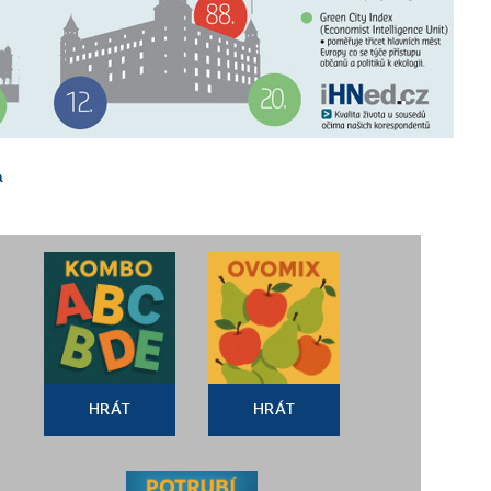
a
HRÁT
HRÁT