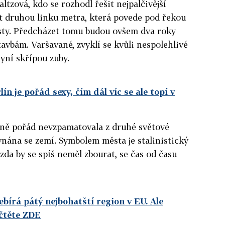
tzová, kdo se rozhodl řešit nejpalčivější
t druhou linku metra, která povede pod řekou
sty. Předcházet tomu budou ovšem dva roky
avbám. Varšavané, zvyklí se kvůli nespolehlivé
nyní skřípou zuby.
lín je pořád sexy, čím dál víc se ale topí v
tně pořád nevzpamatovala z druhé světové
ovnána se zemí. Symbolem města je stalinistický
 zda by se spíš neměl zbourat, se čas od času
bírá pátý nejbohatští region v EU. Ale
čtěte ZDE