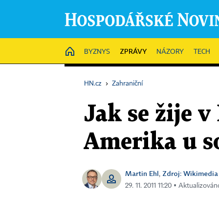
ZPRÁVY
HOME
BYZNYS
NÁZORY
TECH
HN.cz
›
Zahraniční
Jak se žije 
Amerika u s
Martin Ehl
Zdroj: Wikimedia
,
29. 11. 2011 11:20 ▪ Aktualizován