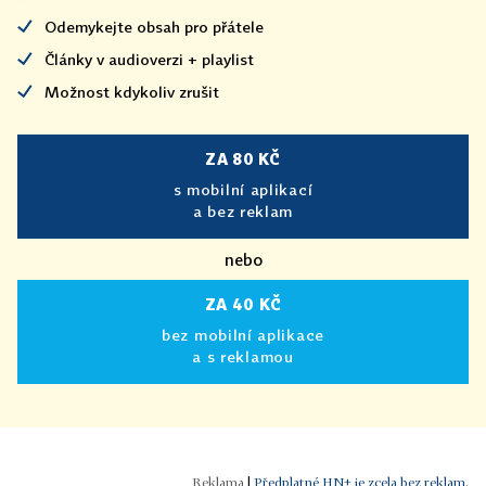
Odemykejte obsah pro přátele
Články v audioverzi + playlist
Možnost kdykoliv zrušit
ZA 80 KČ
s mobilní aplikací
a bez reklam
nebo
ZA 40 KČ
bez mobilní aplikace
a s reklamou
|
Předplatné HN+ je zcela bez reklam.