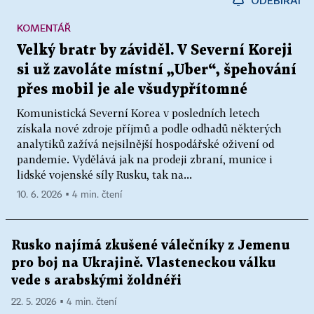
ODEBÍRAT
KOMENTÁŘ
Velký bratr by záviděl. V Severní Koreji
si už zavoláte místní „Uber“, špehování
přes mobil je ale všudypřítomné
Komunistická Severní Korea v posledních letech
získala nové zdroje příjmů a podle odhadů některých
analytiků zažívá nejsilnější hospodářské oživení od
pandemie. Vydělává jak na prodeji zbraní, munice i
lidské vojenské síly Rusku, tak na...
10. 6. 2026 ▪ 4 min. čtení
Rusko najímá zkušené válečníky z Jemenu
pro boj na Ukrajině. Vlasteneckou válku
vede s arabskými žoldnéři
22. 5. 2026 ▪ 4 min. čtení