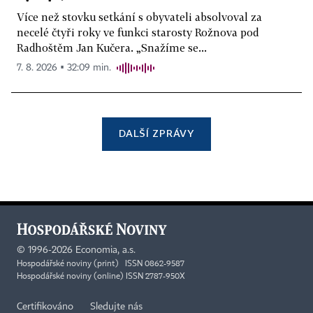
Více než stovku setkání s obyvateli absolvoval za
necelé čtyři roky ve funkci starosty Rožnova pod
Radhoštěm Jan Kučera. „Snažíme se...
7. 8. 2026 ▪ 32:09 min.
DALŠÍ ZPRÁVY
©
1996-2026
Economia, a.s.
Hospodářské noviny (print) ISSN 0862-9587
Hospodářské noviny (online) ISSN 2787-950X
Certifikováno
Sledujte nás