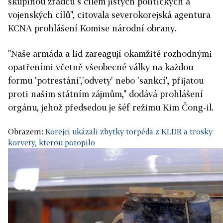
skupinou zrádců s cílem jistých politických a
vojenských cílů", citovala severokorejská agentura
KCNA prohlášení Komise národní obrany.
"Naše armáda a lid zareagují okamžitě rozhodnými
opatřeními včetně všeobecné války na každou
formu 'potrestání','odvety' nebo 'sankcí', přijatou
proti našim státním zájmům," dodává prohlášení
orgánu, jehož předsedou je šéf režimu Kim Čong-il.
Obrazem:
Korejci ukázali zbytky torpéda z KLDR a trosky
korvety, kterou potopilo