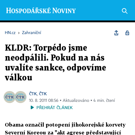
HN.cz
›
Zahraniční
KLDR: Torpédo jsme
neodpálili. Pokud na nás
uvalíte sankce, odpovíme
válkou
ČTK
ČTK
,
10. 8. 2011 08:56 ▪ Aktualizováno ▪ 4 min. čtení
PŘEHRÁT ČLÁNEK
Obama označil potopení jihokorejské korvety
Severní Koreou za "akt agrese představující