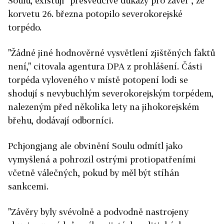
Soulu, existují "přesvědčivé důkazy pro závěr", že
korvetu 26. března potopilo severokorejské
torpédo.
"Žádné jiné hodnověrné vysvětlení zjištěných faktů
není," citovala agentura DPA z prohlášení. Části
torpéda vyloveného v místě potopení lodi se
shodují s nevybuchlým severokorejským torpédem,
nalezeným před několika lety na jihokorejském
břehu, dodávají odborníci.
Pchjongjang ale obvinění Soulu odmítl jako
vymyšlená a pohrozil ostrými protiopatřeními
včetně válečných, pokud by měl být stíhán
sankcemi.
"Závěry byly svévolně a podvodně nastrojeny