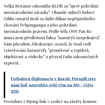
Velká Británie odsoudila KLDR za "zjevé pohrdání
mezinárodními závazky". Obamův mluvčí Robert
Gibbs označil útok za další důkaz nepřijatelného
chování Pchjongjangu a jeho pohrdání
mezinárodním právem. Podle šéfa OSN Pan Ki-
muna jsou předložená fakta "nanejvýš znepokojivá".
Sám původem Jihokorejec ocenil, že Soul vedl
vyšetřování katastrofy "přiměřeně a trpělivě,
objektivně a vědecky" a přizval řadu zahraničních
expertů.
Fotbalová diplomacie v Koreji: Potopili jste
nám loď, neuvidíte svůj tým na MS
- čtěte
ZDE
Prezident I Mjong-bak v reakci na závěry komise