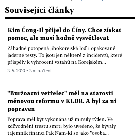
Související články
Kim Čong-Il přijel do Číny. Chce získat
pomoc, ale musí hodně vysvětlovat
Záhadně potopená jihokorejská loď i opakované
jaderné testy. To jsou jen některé z incidentů, které
přispěly k vyhrocení vztahů na Korejském...
3. 5. 2010 ▪ 3 min. čtení
"Buržoazní vetřelec" měl na starosti
měnovou reformu v KLDR. A byl za ni
popraven
Poprava měl být vykonána už minulý týden. Ve
zdůvodnění trestu smrti bylo uvedeno, že bývalý
tajemník financí Pak Nam-ki se jako "osoba...