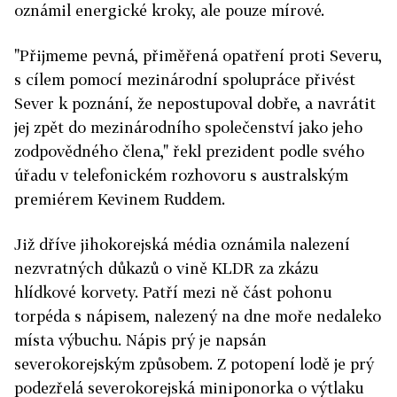
oznámil energické kroky, ale pouze mírové.
"Přijmeme pevná, přiměřená opatření proti Severu,
s cílem pomocí mezinárodní spolupráce přivést
Sever k poznání, že nepostupoval dobře, a navrátit
jej zpět do mezinárodního společenství jako jeho
zodpovědného člena," řekl prezident podle svého
úřadu v telefonickém rozhovoru s australským
premiérem Kevinem Ruddem.
Již dříve jihokorejská média oznámila nalezení
nezvratných důkazů o vině KLDR za zkázu
hlídkové korvety. Patří mezi ně část pohonu
torpéda s nápisem, nalezený na dne moře nedaleko
místa výbuchu. Nápis prý je napsán
severokorejským způsobem. Z potopení lodě je prý
podezřelá severokorejská miniponorka o výtlaku