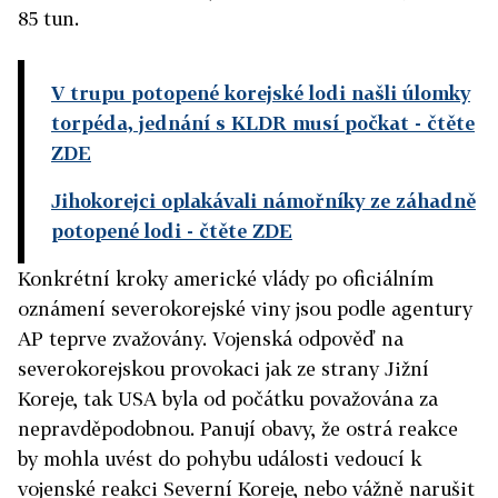
85 tun.
V trupu potopené korejské lodi našli úlomky
torpéda, jednání s KLDR musí počkat
- čtěte
ZDE
Jihokorejci oplakávali námořníky ze záhadně
potopené lodi
- čtěte ZDE
Konkrétní kroky americké vlády po oficiálním
oznámení severokorejské viny jsou podle agentury
AP teprve zvažovány. Vojenská odpověď na
severokorejskou provokaci jak ze strany Jižní
Koreje, tak USA byla od počátku považována za
nepravděpodobnou. Panují obavy, že ostrá reakce
by mohla uvést do pohybu události vedoucí k
vojenské reakci Severní Koreje, nebo vážně narušit