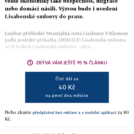
vedle ekonomiky také bezpečnost, migrace
nebo domácí násilí. Výzvou bude i uvedení
Lisabonské smlouvy do praxe.
Lisabon přehledně Strastiplná cesta Lisabonu: S Klausem
padla poslední překážka ANIMACE: Lisabonská smlouva
ve 12 bodech Lisabonská smlouva - plný...
ZBÝVÁ VÁM JEŠTĚ 95 % ČLÁNKU
Číst dál za
40 Kč
na první dva měsíce
Nebo zkuste
za 80
předplatné bez reklam a s mobilní aplikací
Kč.