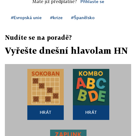
Máte již předplatné?
Přihlaste se
#Evropská unie
#krize
#Španělsko
Nudíte se na poradě?
Vyřešte dnešní hlavolam HN
HRÁT
HRÁT