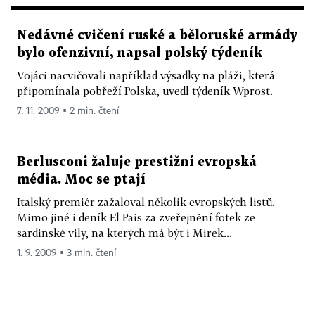
Nedávné cvičení ruské a běloruské armády
bylo ofenzivní, napsal polský týdeník
Vojáci nacvičovali například výsadky na pláži, která
připomínala pobřeží Polska, uvedl týdeník Wprost.
7. 11. 2009 ▪ 2 min. čtení
Berlusconi žaluje prestižní evropská
média. Moc se ptají
Italský premiér zažaloval několik evropských listů.
Mimo jiné i deník El Pais za zveřejnění fotek ze
sardinské vily, na kterých má být i Mirek...
1. 9. 2009 ▪ 3 min. čtení