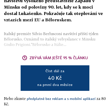
návštěvu vysokého představitele Západu v
Minsku od poloviny 90. let, kdy se k moci
dostal Lukašenko. Pokračuje tak oteplování ve
vztazích mezi EU a Běloruskem.
Italský premiér Silvio Berlusconi navštíví příští týden
Bělorusko. Oznámil to italský velvyslanec v Minsku
Giulio Prigioni."Bělorusko a Itálie...
ZBÝVÁ VÁM JEŠTĚ 95 % ČLÁNKU
Číst dál za
40 Kč
na první dva měsíce
Nebo zkuste
za 80
předplatné bez reklam a s mobilní aplikací
Kč.