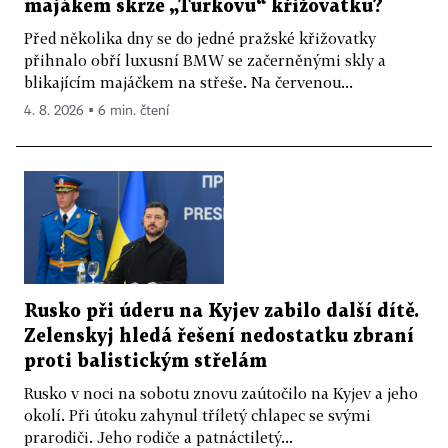
majákem skrze „Turkovu“ křižovatku?
Před několika dny se do jedné pražské křižovatky
přihnalo obří luxusní BMW se začerněnými skly a
blikajícím majáčkem na střeše. Na červenou...
4. 8. 2026 ▪ 6 min. čtení
Rusko při úderu na Kyjev zabilo další dítě.
Zelenskyj hledá řešení nedostatku zbraní
proti balistickým střelám
Rusko v noci na sobotu znovu zaútočilo na Kyjev a jeho
okolí. Při útoku zahynul tříletý chlapec se svými
prarodiči. Jeho rodiče a patnáctiletý...