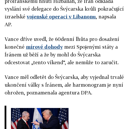
proíránskému hnutí Hizballáh, že Írán odkládá
vyslání své delegace do Švýcarska kvůli pokračující
izraelské
vojenské operaci v Libanonu
, napsala
AP.
Vance
dříve uvedl, že 60denní lhůta pro dosažení
konečné
mírové dohody
mezi Spojenými státy a
Íránem už běží a že by mohl do Švýcarska
odcestovat „tento víkend“, ale nemůže to zaručit.
Vance
měl odletět do Švýcarska, aby vyjednal trvalé
ukončení války s Íránem, ale harmonogram je nyní
ohrožen, poznamenala agentura DPA.