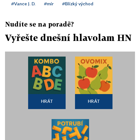
#Vance J. D.
#mír
#Blízký východ
Nudíte se na poradě?
Vyřešte dnešní hlavolam HN
HRÁT
HRÁT