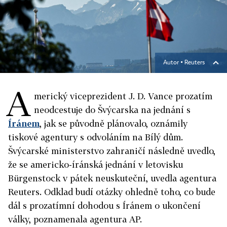
Autor ▪
Reuters
A
merický viceprezident J. D.
Vance
prozatím
neodcestuje do Švýcarska na jednání s
Íránem
, jak se původně plánovalo, oznámily
tiskové agentury s odvoláním na Bílý dům.
Švýcarské ministerstvo zahraničí následně uvedlo,
že se americko-íránská jednání v letovisku
Bürgenstock v pátek neuskuteční, uvedla agentura
Reuters. Odklad budí otázky ohledně toho, co bude
dál s prozatímní dohodou s Íránem o ukončení
války, poznamenala agentura AP.