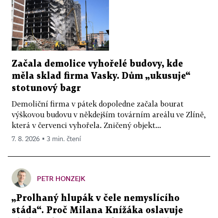
Začala demolice vyhořelé budovy, kde
měla sklad firma Vasky. Dům „ukusuje“
stotunový bagr
Demoliční firma v pátek dopoledne začala bourat
výškovou budovu v někdejším továrním areálu ve Zlíně,
která v červenci vyhořela. Zničený objekt...
7. 8. 2026 ▪ 3 min. čtení
PETR HONZEJK
„Prolhaný hlupák v čele nemyslícího
stáda“. Proč Milana Knížáka oslavuje