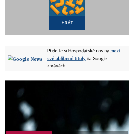
HRÁT
mezi
Přidejte si Hospodářské noviny
své oblíbené tituly
na Google
zprávách.