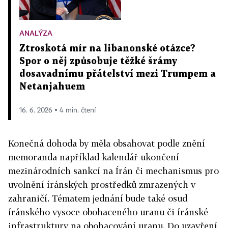
ANALÝZA
Ztroskotá mír na libanonské otázce?
Spor o něj způsobuje těžké šrámy
dosavadnímu přátelství mezi Trumpem a
Netanjahuem
16. 6. 2026 ▪ 4 min. čtení
Konečná dohoda by měla obsahovat podle znění
memoranda například kalendář ukončení
mezinárodních sankcí na Írán či mechanismus pro
uvolnění íránských prostředků zmrazených v
zahraničí. Tématem jednání bude také osud
íránského vysoce obohaceného uranu či íránské
infrastruktury na obohacování uranu. Do uzavření