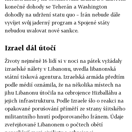
konečné dohody se Teherán a Washington
dohodly na udržení statu quo – Írán nebude dále
vyvíjet svůj jaderný program a Spojené státy
nebudou uvalovat nové sankce.
Izrael dál útočí
Životy nejméně 16 lidí si v noci na pátek vyžádaly
izraelské nálety v Libanonu, uvedla libanonská
státní tisková agentura. Izraelská armáda předtím
podle médií oznámila, že na několika místech na
jihu Libanonu útočila na ozbrojence Hizballáhu a
jejich infrastrukturu. Podle Izraele šlo o reakci na
opakované porušování příměří ze strany šíitského
militantního hnutí podporovaného
Írán
em. Údaje
zveřejňované Libanonem o počtech obětí