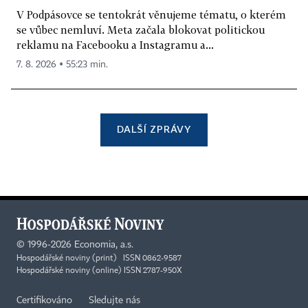
V Podpásovce se tentokrát věnujeme tématu, o kterém
se vůbec nemluví. Meta začala blokovat politickou
reklamu na Facebooku a Instagramu a...
7. 8. 2026 ▪ 55:23 min.
DALŠÍ ZPRÁVY
©
1996-2026
Economia, a.s.
Hospodářské noviny (print) ISSN 0862-9587
Hospodářské noviny (online) ISSN 2787-950X
Certifikováno
Sledujte nás