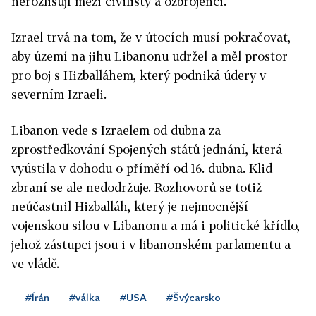
nerozlišují mezi civilisty a ozbrojenci.
Izrael trvá na tom, že v útocích musí pokračovat,
aby území na jihu Libanonu udržel a měl prostor
pro boj s Hizballáhem, který podniká údery v
severním Izraeli.
Libanon vede s Izraelem od dubna za
zprostředkování Spojených států jednání, která
vyústila v dohodu o příměří od 16. dubna. Klid
zbraní se ale nedodržuje. Rozhovorů se totiž
neúčastnil Hizballáh, který je nejmocnější
vojenskou silou v Libanonu a má i politické křídlo,
jehož zástupci jsou i v libanonském parlamentu a
ve vládě.
#Írán
#válka
#USA
#Švýcarsko