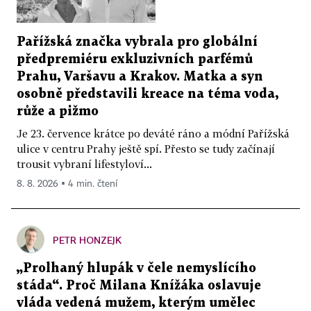
Pařížská značka vybrala pro globální
předpremiéru exkluzivních parfémů
Prahu, Varšavu a Krakov. Matka a syn
osobně představili kreace na téma voda,
růže a pižmo
Je 23. července krátce po deváté ráno a módní Pařížská
ulice v centru Prahy ještě spí. Přesto se tudy začínají
trousit vybraní lifestyloví...
8. 8. 2026 ▪ 4 min. čtení
PETR HONZEJK
„Prolhaný hlupák v čele nemyslícího
stáda“. Proč Milana Knížáka oslavuje
vláda vedená mužem, kterým umělec