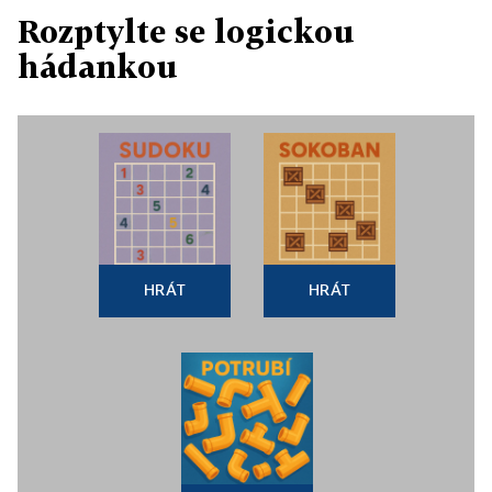
Rozptylte se logickou
hádankou
HRÁT
HRÁT