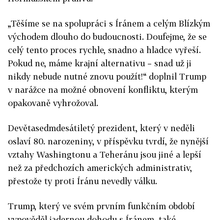
„Těšíme se na spolupráci s Íránem a celým Blízkým
východem dlouho do budoucnosti. Doufejme, že se
celý tento proces rychle, snadno a hladce vyřeší.
Pokud ne, máme krajní alternativu – snad už ji
nikdy nebude nutné znovu použít!“ doplnil
Trump
v narážce na možné obnovení konfliktu, kterým
opakovaně vyhrožoval.
Devětasedmdesátiletý prezident, který v neděli
oslaví 80. narozeniny, v příspěvku tvrdí, že nynější
vztahy Washingtonu a Teheránu jsou jiné a lepší
než za předchozích amerických administrativ,
přestože ty proti Íránu nevedly válku.
Trump
, který ve svém prvním funkčním období
vypověděl jadernou dohodu s Íránem, také