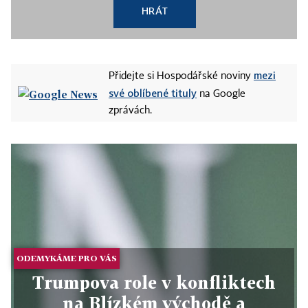
HRÁT
mezi
Přidejte si Hospodářské noviny
své oblíbené tituly
na Google
zprávách.
ODEMYKÁME PRO VÁS
Trumpova role v konfliktech
na Blízkém východě a