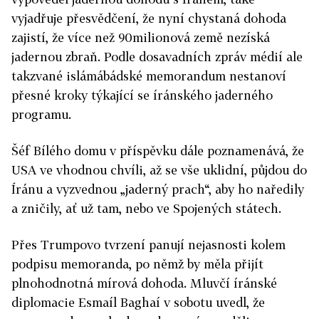
vyjadřuje přesvědčení, že nyní chystaná dohoda
zajistí, že více než 90milionová země nezíská
jadernou zbraň. Podle dosavadních zpráv médií ale
takzvané islámábádské memorandum nestanoví
přesné kroky týkající se íránského jaderného
programu.
Šéf Bílého domu v příspěvku dále poznamenává, že
USA ve vhodnou chvíli, až se vše uklidní, půjdou do
Íránu a vyzvednou „jaderný prach“, aby ho naředily
a zničily, ať už tam, nebo ve Spojených státech.
Přes
Trump
ovo tvrzení panují nejasnosti kolem
podpisu memoranda, po němž by měla přijít
plnohodnotná mírová dohoda. Mluvčí íránské
diplomacie Esmaíl Baghaí v sobotu uvedl, že