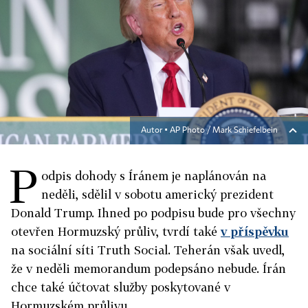
Autor ▪
AP Photo / Mark Schiefelbein
P
odpis dohody s Íránem je naplánován na
neděli, sdělil v sobotu americký prezident
Donald
Trump
. Ihned po podpisu bude pro všechny
otevřen Hormuzský průliv, tvrdí také
v příspěvku
na sociální síti Truth Social. Teherán však uvedl,
že v neděli memorandum podepsáno nebude. Írán
chce také účtovat služby poskytované v
Hormuzském průlivu.