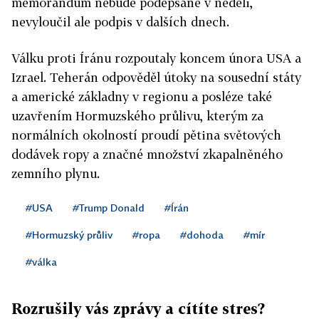
memorandum nebude podepsané v neděli,
nevyloučil ale podpis v dalších dnech.
Válku proti Íránu rozpoutaly koncem února USA a
Izrael. Teherán odpověděl útoky na sousední státy
a americké základny v regionu a posléze také
uzavřením Hormuzského průlivu, kterým za
normálních okolností proudí pětina světových
dodávek ropy a značné množství zkapalněného
zemního plynu.
#USA
#Trump Donald
#Írán
#Hormuzský průliv
#ropa
#dohoda
#mír
#válka
Rozrušily vás zprávy a cítíte stres?