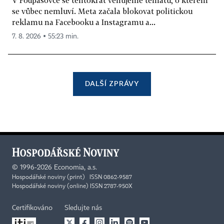
V Podpásovce se tentokrát věnujeme tématu, o kterém
se vůbec nemluví. Meta začala blokovat politickou
reklamu na Facebooku a Instagramu a...
7. 8. 2026 ▪ 55:23 min.
DALŠÍ ZPRÁVY
©
1996-2026
Economia, a.s.
Hospodářské noviny (print) ISSN 0862-9587
Hospodářské noviny (online) ISSN 2787-950X
Certifikováno
Sledujte nás