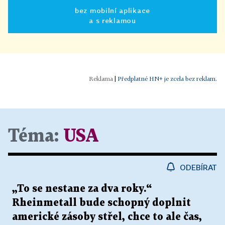
bez mobilní aplikace
a s reklamou
|
Předplatné HN+ je zcela bez reklam.
Téma:
USA
ODEBÍRAT
„To se nestane za dva roky.“
Rheinmetall bude schopný doplnit
americké zásoby střel, chce to ale čas,