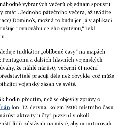
m náhodně vybraných večerů objednám spoustu
ny zmátl. Jednoho pátečního večera, až uvidíte
race) Domino’s, možná to budu jen já v aplikaci
arušuje rovnováhu celého systému,“ řekl
ru.
leduje indikátor „oblíbené časy“ na mapách
ž Pentagonu a dalších hlavních vojenských
 úvahy, že náhlé nárůsty večerní či noční
 představitelé pracují déle než obvykle, což může
íhající vojenský zásah ve světě.
k hodin předtím, než se objevily zprávy o
Írán
loni 12. června, kolem 19:00 místního času
růst aktivity u čtyř pizzerií v okolí
enští lídři zůstávali na místě, aby monitorovali