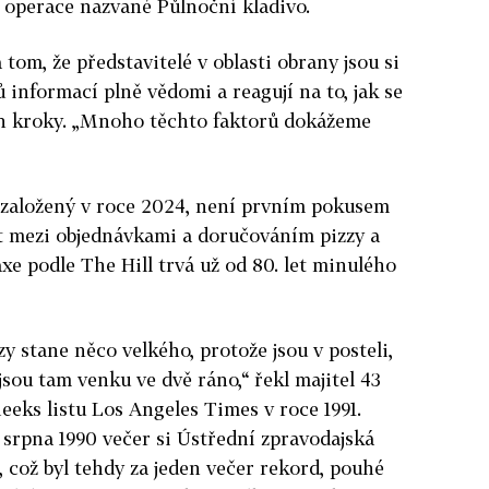
i operace nazvané Půlnoční kladivo.
tom, že představitelé v oblasti obrany jsou si
informací plně vědomi a reagují na to, jak se
ich kroky. „Mnoho těchto faktorů dokážeme
 založený v roce 2024, není prvním pokusem
st mezi objednávkami a doručováním pizzy a
xe podle The Hill trvá už od 80. let minulého
zy stane něco velkého, protože jsou v posteli,
 jsou tam venku ve dvě ráno,“ řekl majitel 43
eks listu Los Angeles Times v roce 1991.
 srpna 1990 večer si Ústřední zpravodajská
z, což byl tehdy za jeden večer rekord, pouhé