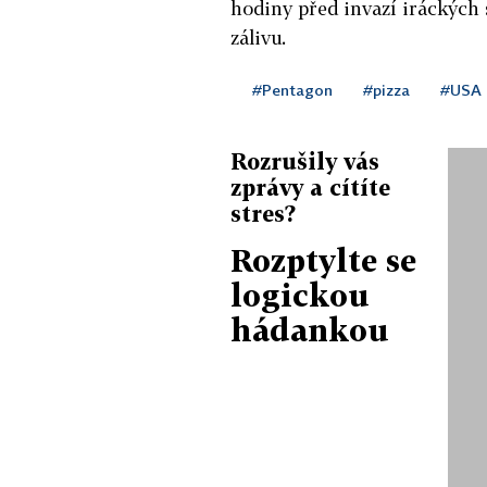
hodiny před invazí iráckých 
zálivu.
#Pentagon
#pizza
#USA
Rozrušily vás
zprávy a cítíte
stres?
Rozptylte se
logickou
hádankou