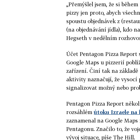
„Přemýšlel jsem, že si běhe
pizzy jen proto, abych všech
spoustu objednávek z (restau
(na objednávání jídla), kdo n
Hegseth v nedělním rozhovo
Účet Pentagon Pizza Report s
Google Maps u pizzerií poblí
zařízení. Činí tak na základě
aktivity naznačují, že vysocí
signalizovat možný nebo prob
Pentagon Pizza Report několi
rozsáhlém
útoku Izraele na 
zaznamenal na Google Maps ná
Pentagonu. Značilo to, že voj
vývoj situace, píše The Hill.