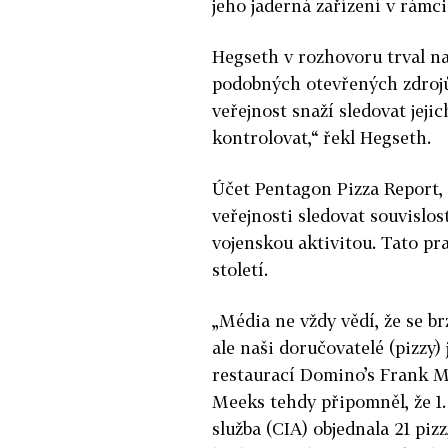
jeho jaderná zařízení v rámc
Hegseth v rozhovoru trval na 
podobných otevřených zdrojů 
veřejnost snaží sledovat jej
kontrolovat,“ řekl Hegseth.
Účet Pentagon Pizza Report,
veřejnosti sledovat souvislo
vojenskou aktivitou. Tato pra
století.
„Média ne vždy vědí, že se br
ale naši doručovatelé (pizzy)
restaurací Domino’s Frank Me
Meeks tehdy připomněl, že 1.
služba (CIA) objednala 21 piz