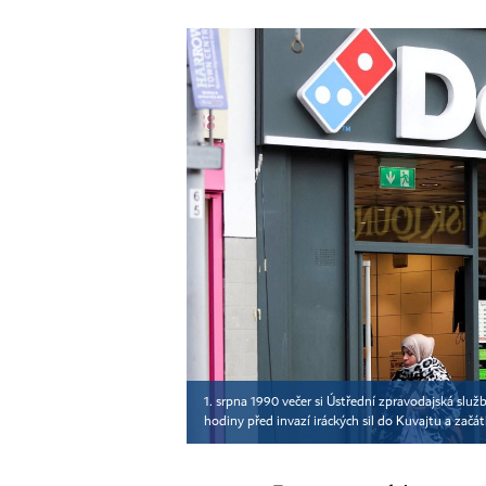
1. srpna 1990 večer si Ústřední zpravodajská služ
hodiny před invazí iráckých sil do Kuvajtu a začá