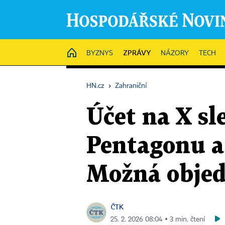
ZPRÁVY
HOME
BYZNYS
NÁZORY
TECH
HN.cz
›
Zahraniční
Účet na X sl
Pentagonu a 
Možná objed
ČTK
25. 2. 2026 08:04 ▪ 3 min. čtení