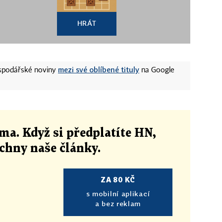
HRÁT
mezi své oblíbené tituly
ospodářské noviny
na Google
ma. Když si předplatíte HN,
echny naše články
.
ZA 80 KČ
s mobilní aplikací
a bez reklam