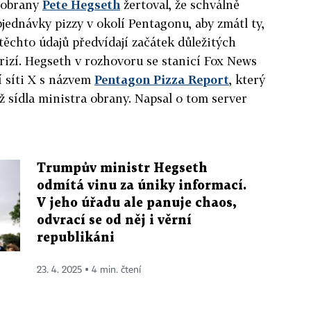
 obrany
Pete Hegseth
žertoval, že schválně
jednávky pizzy v okolí Pentagonu, aby zmátl ty,
 těchto údajů předvídají začátek důležitých
rizí. Hegseth v rozhovoru se stanicí Fox News
ní síti X s názvem
Pentagon Pizza Report
, který
líž sídla ministra obrany. Napsal o tom server
Trumpův ministr Hegseth
odmítá vinu za úniky informací.
V jeho úřadu ale panuje chaos,
odvrací se od něj i věrní
republikáni
23. 4. 2025 ▪ 4 min. čtení