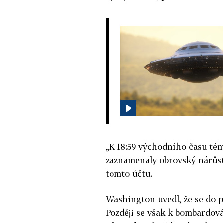
„K 18:59 východního času té
zaznamenaly obrovský nárůst 
tomto účtu.
Washington uvedl, že se do pr
Později se však k bombardová