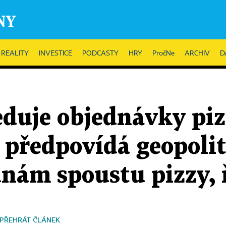
REALITY
INVESTICE
PODCASTY
HRY
PročNe
ARCHIV
D
eduje objednávky piz
předpovídá geopolit
nám spoustu pizzy, 
PŘEHRÁT ČLÁNEK