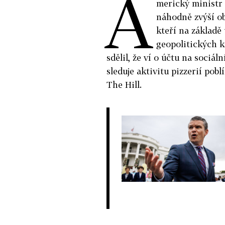
A
merický ministr
náhodně zvýší ob
kteří na základě
geopolitických k
sdělil, že ví o účtu na sociál
sleduje aktivitu pizzerií pob
The Hill.