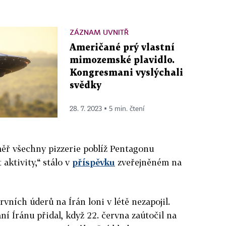
ZÁZNAM UVNITŘ
Američané prý vlastní
mimozemské plavidlo.
Kongresmani vyslýchali
svědky
28. 7. 2023 ▪ 5 min. čtení
měř všechny pizzerie poblíž Pentagonu
aktivity,“ stálo v
příspěvku
zveřejněném na
vních úderů na Írán loni v létě nezapojil.
ní Íránu přidal, když 22. června zaútočil na