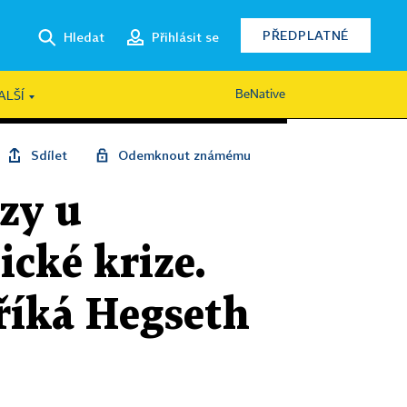
PŘEDPLATNÉ
Hledat
Přihlásit se
BeNative
ALŠÍ
Sdílet
Odemknout známému
zy u
ické krize.
říká Hegseth