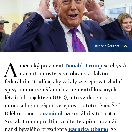
Autor ▪
Reuters
A
merický prezident
Donald Trump
se chystá
nařídit ministerstvu obrany a dalším
federálním úřadům, aby začaly zveřejňovat vládní
spisy o mimozemšťanech a neidentifikovaných
létajících objektech (UFO), a to vzhledem k
mimořádnému zájmu veřejnosti o toto téma. Šéf
Bílého domu to
oznámil
na sociální síti Truth
Social. Trump předtím ve čtvrtek před novináři
nařkl bývalého prezidenta
Baracka Obamu
, že