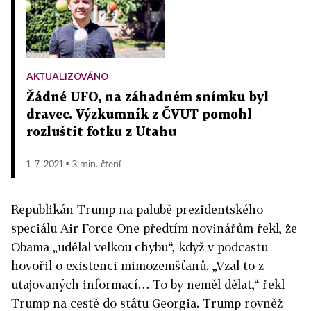
AKTUALIZOVÁNO
Žádné UFO, na záhadném snímku byl
dravec. Výzkumník z ČVUT pomohl
rozluštit fotku z Utahu
1. 7. 2021 ▪ 3 min. čtení
Republikán Trump na palubě prezidentského
speciálu Air Force One předtím novinářům řekl, že
Obama „udělal velkou chybu“, když v podcastu
hovořil o existenci mimozemšťanů. „Vzal to z
utajovaných informací… To by neměl dělat,“ řekl
Trump na cestě do státu Georgia. Trump rovněž