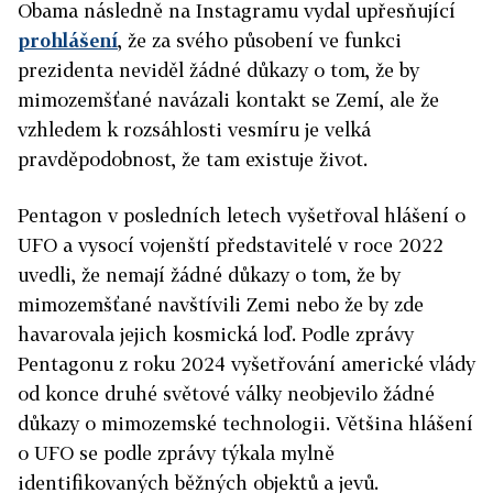
Obama následně na Instagramu vydal upřesňující
prohlášení
, že za svého působení ve funkci
prezidenta neviděl žádné důkazy o tom, že by
mimozemšťané navázali kontakt se Zemí, ale že
vzhledem k rozsáhlosti vesmíru je velká
pravděpodobnost, že tam existuje život.
Pentagon v posledních letech vyšetřoval hlášení o
UFO a vysocí vojenští představitelé v roce 2022
uvedli, že nemají žádné důkazy o tom, že by
mimozemšťané navštívili Zemi nebo že by zde
havarovala jejich kosmická loď. Podle zprávy
Pentagonu z roku 2024 vyšetřování americké vlády
od konce druhé světové války neobjevilo žádné
důkazy o mimozemské technologii. Většina hlášení
o UFO se podle zprávy týkala mylně
identifikovaných běžných objektů a jevů.