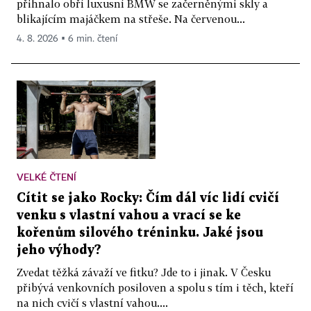
přihnalo obří luxusní BMW se začerněnými skly a
blikajícím majáčkem na střeše. Na červenou...
4. 8. 2026 ▪ 6 min. čtení
VELKÉ ČTENÍ
Cítit se jako Rocky: Čím dál víc lidí cvičí
venku s vlastní vahou a vrací se ke
kořenům silového tréninku. Jaké jsou
jeho výhody?
Zvedat těžká závaží ve fitku? Jde to i jinak. V Česku
přibývá venkovních posiloven a spolu s tím i těch, kteří
na nich cvičí s vlastní vahou....