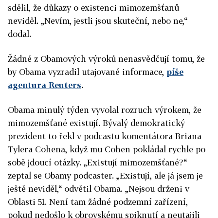
sdělil, že důkazy o existenci mimozemšťanů
neviděl. „Nevím, jestli jsou skuteční, nebo ne,“
dodal.
Žádné z Obamových výroků nenasvědčují tomu, že
by Obama vyzradil utajované informace,
píše
agentura Reuters
.
Obama minulý týden vyvolal rozruch výrokem, že
mimozemšťané existují. Bývalý demokratický
prezident to řekl v podcastu komentátora Briana
Tylera Cohena, když mu Cohen pokládal rychle po
sobě jdoucí otázky. „Existují mimozemšťané?“
zeptal se Obamy podcaster. „Existují, ale já jsem je
ještě neviděl,“ odvětil Obama. „Nejsou drženi v
Oblasti 51. Není tam žádné podzemní zařízení,
pokud nedošlo k obrovskému spiknutí a neutajili