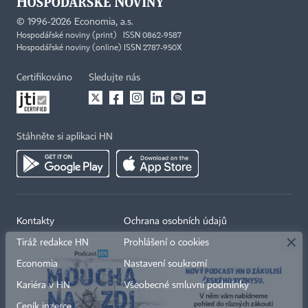
©
1996-2026
Economia, a.s.
Hospodářské noviny (print) ISSN 0862-9587
Hospodářské noviny (online) ISSN 2787-950X
Certifikováno
Sledujte nás
Stáhněte si aplikaci HN
×
Kontakty
Ochrana osobních údajů
Tiráž redakce HN
Prohlášení o cookies
Economia
Nastavení soukromí
Kariéra v HN
Všeobecné smluvní podmínky
Ceník inzerce