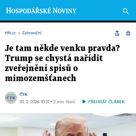
HN.cz
›
Zahraniční
Je tam někde venku pravda?
Trump se chystá nařídit
zveřejnění spisů o
mimozemšťanech
ČTK
PŘEHRÁT ČLÁNEK
20. 2. 2026 10:31 ▪ 2 min. čtení