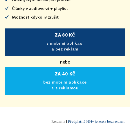
Články v audioverzi + playlist
Možnost kdykoliv zrušit
ZA 80 KČ
s mobilní aplikací
a bez reklam
nebo
ZA 40 KČ
bez mobilní aplikace
a s reklamou
|
Předplatné HN+ je zcela bez reklam.