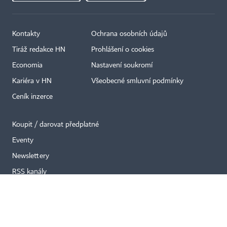
Kontakty
Ochrana osobních údajů
×
Tiráž redakce HN
Prohlášení o cookies
Economia
Nastavení soukromí
Kariéra v HN
Všeobecné smluvní podmínky
Ceník inzerce
Koupit / darovat předplatné
Eventy
Newslettery
RSS kanály
Autorská práva vykonává vydavatel. Bez písemného svolení vydavatele je
zakázáno jakékoli užití částí nebo celku díla, zejména rozmnožování a šíření