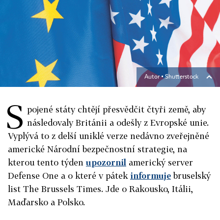
Autor ▪
Shutterstock
S
pojené státy chtějí přesvědčit čtyři země, aby
následovaly Británii a odešly z Evropské unie.
Vyplývá to z delší uniklé verze nedávno zveřejněné
americké Národní bezpečnostní strategie, na
kterou tento týden
upozornil
americký server
Defense One a o které v pátek
informuje
bruselský
list The Brussels Times. Jde o Rakousko, Itálii,
Maďarsko a Polsko.