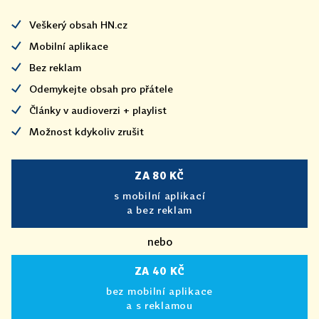
Veškerý obsah HN.cz
Mobilní aplikace
Bez reklam
Odemykejte obsah pro přátele
Články v audioverzi + playlist
Možnost kdykoliv zrušit
ZA 80 KČ
s mobilní aplikací
a bez reklam
nebo
ZA 40 KČ
bez mobilní aplikace
a s reklamou