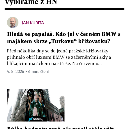
Vybíráme z HN
JAN KUBITA
Hledá se papaláš. Kdo jel v černém BMW s
majákem skrze „Turkovu“ křižovatku?
Před několika dny se do jedné pražské křižovatky
přihnalo obří luxusní BMW se začerněnými skly a
blikajícím majáčkem na střeše. Na červenou...
4. 8. 2026 ▪ 6 min. čtení