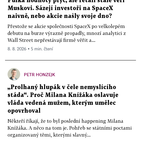
Půlka hodnoty pryč, ale retail stále věří
Muskovi. Sázejí investoři na SpaceX
naivně, nebo akcie našly svoje dno?
Přestože se akcie společnosti SpaceX po velkolepém
debutu na burze výrazně propadly, mnozí analytici z
Wall Street nepřestávají firmě věřit a...
8. 8. 2026 ▪ 5 min. čtení
PETR HONZEJK
„Prolhaný hlupák v čele nemyslícího
stáda“. Proč Milana Knížáka oslavuje
vláda vedená mužem, kterým umělec
opovrhoval
Někteří říkají, že to byl poslední happening Milana
Knížáka. A něco na tom je. Pohřeb se státními poctami
organizovaný těmi, kterými slavný...