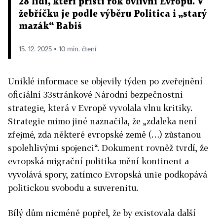
28 lidí, kteří příští rok ovlivní Evropu. V
žebříčku je podle výběru Politica i „starý
mazák“ Babiš
15. 12. 2025 ▪ 10 min. čtení
Uniklé informace se objevily týden po zveřejnění
oficiální 33stránkové Národní bezpečnostní
strategie, která v Evropě vyvolala vlnu kritiky.
Strategie mimo jiné naznačila, že „zdaleka není
zřejmé, zda některé evropské země (…) zůstanou
spolehlivými spojenci“. Dokument rovněž tvrdí, že
evropská migrační politika mění kontinent a
vyvolává spory, zatímco Evropská unie podkopává
politickou svobodu a suverenitu.
Bílý dům nicméně popřel, že by existovala další