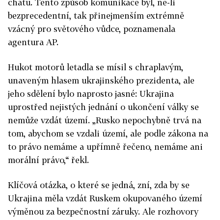
chatu. Tento způsob komunikace byl, ne-li
bezprecedentní, tak přinejmenším extrémně
vzácný pro světového vůdce, poznamenala
agentura AP.
Hukot motorů letadla se mísil s chraplavým,
unaveným hlasem ukrajinského prezidenta, ale
jeho sdělení bylo naprosto jasné:
Ukrajina
uprostřed nejistých jednání o ukončení války se
nemůže vzdát území. „Rusko nepochybně trvá na
tom, abychom se vzdali území, ale podle zákona na
to právo nemáme a upřímně řečeno, nemáme ani
morální právo,“ řekl.
Klíčová otázka, o které se jedná, zní, zda by se
Ukrajina
měla vzdát Ruskem okupovaného území
výměnou za bezpečnostní záruky. Ale rozhovory