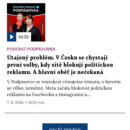
55:23
PODCAST PODPÁSOVKA
Utajený problém. V Česku se chystají
první volby, kdy sítě blokují politickou
reklamu. A hlavní oběť je nečekaná
V Podpásovce se tentokrát věnujeme tématu, o kterém
se vůbec nemluví. Meta začala blokovat politickou
reklamu na Facebooku a Instagramu a...
7. 8. 2026 ▪ 55:23 min.
DALŠÍ ZPRÁVY