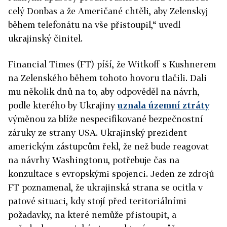
celý Donbas a že Američané chtěli, aby Zelenskyj
během telefonátu na vše přistoupil,“ uvedl
ukrajinský činitel.
Financial Times (FT) píší, že Witkoff s Kushnerem
na Zelenského během tohoto hovoru tlačili. Dali
mu několik dnů na to, aby odpověděl na návrh,
podle kterého by Ukrajiny
uznala územní ztráty
výměnou za blíže nespecifikované bezpečnostní
záruky ze strany USA. Ukrajinský prezident
americkým zástupcům řekl, že než bude reagovat
na návrhy Washingtonu, potřebuje čas na
konzultace s evropskými spojenci. Jeden ze zdrojů
FT poznamenal, že ukrajinská strana se ocitla v
patové situaci, kdy stojí před teritoriálními
požadavky, na které nemůže přistoupit, a