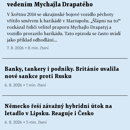
vedením Mychajla Drapatého
V květnu 2014 se ukrajinské bojové vozidlo pěchoty
vřítilo směrem k barikádě v Mariupolu. „Šlápni na to!“
rozkázal řidiči velitel praporu Mychajlo Drapatyj a
vozidlo prorazilo barikádu. Tato epizoda se často uvádí
jako příklad odhodlání...
7. 8. 2026 ▪ 8 min. čtení
Banky, tankery i podniky. Británie uvalila
nové sankce proti Rusku
6. 8. 2026 ▪ 1 min. čtení
Německo řeší závažný hybridní útok na
letadlo v Lipsku. Reaguje i Česko
6. 8. 2026 ▪ 5 min. čtení