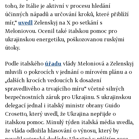
toho, že Itálie je aktivní v procesu hledání
účinných nápadů a určování kroků, které přiblíží
mír,“
uvedl
Zelenskyj na X po setkání s
Meloniovou. Ocenil také italskou pomoc pro
ukrajinskou energetiku, poškozovanou ruskými
útoky.
Podle italského
úřadu
vlády Meloniová a Zelenskyj
mluvili o pokrocích v jednání o mírovém plánu a o
„dalších krocích vedoucích k dosažení
spravedlivého a trvajícího míru“ včetně silných
bezpečnostních záruk pro Ukrajinu. S ukrajinskou
delegací jednal i italský ministr obrany Guido
Crosetto, který uvedl, že
Ukrajina
nepřijde o
italskou pomoc. Minulý týden italská média uvedla,
že vláda odložila hlasování o výnosu, který by
povolil vojenské dodávky Ukrajině v příštím roce.