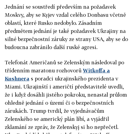
Jednání se soustředí především na požadavek
Moskvy, aby se Kyjev vzdal celého Donbasu včetně
oblastí, které Rusko nedobylo. Zásadním
předmětem jednání je také požadavek Ukrajiny na
silné bezpečnostní záruky ze strany USA, aby se do
budoucna zabránilo další ruské agresi.
Telefonát Američanů se Zelenským následoval po
třídenním maratonu rozhovorů
Witkoffa a
Kushnera
s poradci ukrajinského prezidenta v
Miami. Ukrajinští i američtí představitelé uvedli,
že i když dosáhli jistého pokroku, nenastal průlom
ohledně jednání o území či o bezpečnostních
zárukách. Trump tvrdil, že vyjednávačům
Zelenského se americký plán líbí, a vyjádřil
zklamání ze zpráv, že Zelenskyj si ho nepřečetl.