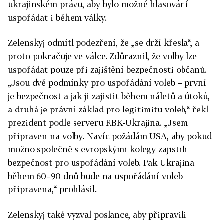
ukrajinském právu, aby bylo možné hlasování
uspořádat i během války.
Zelenskyj odmítl podezření, že „se drží křesla“, a
proto pokračuje ve válce. Zdůraznil, že volby lze
uspořádat pouze při zajištění bezpečnosti občanů.
„Jsou dvě podmínky pro uspořádání voleb – první
je bezpečnost a jak ji zajistit během náletů a útoků,
a druhá je právní základ pro legitimitu voleb,“ řekl
prezident podle serveru RBK-
Ukrajina
. „Jsem
připraven na volby. Navíc požádám USA, aby pokud
možno společně s evropskými kolegy zajistili
bezpečnost pro uspořádání voleb. Pak
Ukrajina
během 60–90 dnů bude na uspořádání voleb
připravena,“ prohlásil.
Zelenskyj také vyzval poslance, aby připravili