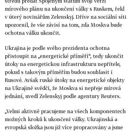
středu předat Spojeným státům svoji verzi
mírového plánu na ukončení války s Ruskem, řekl
v úterý novinářům Zelenskyj. Dříve na sociální síti
upozornil, že vše závisí na tom, zda Moskva bude
ochotna válku ukončit.
Ukrajina
je podle svého prezidenta ochotna
přistoupit na „energetické příměří“, tedy ukončit
útoky na energetickou infrastrukturu nepřítele,
pokud s takovým příměřím budou souhlasit i
Rusové. Avšak ruské útoky na energetické objekty
na Ukrajině svědčí, že Moskva si nepřeje mírová
jednání, uvedl Zelenskyj podle agentury Reuters.
„Velmi aktivně pracujeme na všech komponentech
možných kroků k ukončení války. Ukrajinská a
evropská složka jsou již více propracovány a jsme