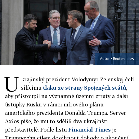
Autor ▪
Reuters
U
krajinský prezident Volodymyr Zelenskyj čelí
sílícímu
tlaku ze strany Spojených států
,
aby přistoupil na významné územní ztráty a další
ústupky Rusku v rámci mírového plánu
amerického prezidenta Donalda Trumpa. Server
Axios píše, že mu to sdělili dva ukrajinští
představitelé. Podle listu
Financial Times
je
Trumpovým cílem dosáhnout dohody o ukončení