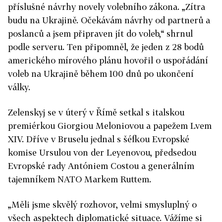
příslušné návrhy novely volebního zákona. „Zítra
budu na Ukrajině. Očekávám návrhy od partnerů a
poslanců a jsem připraven jít do voleb,“ shrnul
podle serveru. Ten připomněl, že jeden z 28 bodů
amerického mírového plánu hovořil o uspořádání
voleb na Ukrajině během 100 dnů po ukončení
války.
Zelenskyj se v úterý v Římě setkal s italskou
premiérkou Giorgiou Meloniovou a papežem Lvem
XIV. Dříve v Bruselu jednal s šéfkou Evropské
komise Ursulou von der Leyenovou, předsedou
Evropské rady Antóniem Costou a generálním
tajemníkem NATO Markem Ruttem.
„Měli jsme skvělý rozhovor, velmi smysluplný o
všech aspektech diplomatické situace. Vážíme si