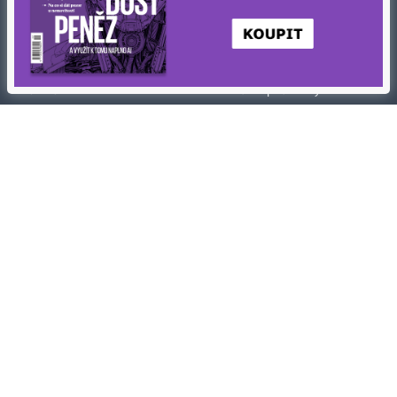
Kontakty
Ochrana osobních údajů
Tiráž redakce HN
Prohlášení o cookies
Economia
Nastavení soukromí
Kariéra v HN
Všeobecné smluvní podmínky
Ceník inzerce
Koupit / darovat předplatné
Eventy
Newslettery
RSS kanály
Autorská práva vykonává vydavatel. Bez písemného svolení vydavatele je
zakázáno jakékoli užití částí nebo celku díla, zejména rozmnožování a šíření
jakýmkoli způsobem, mechanickým nebo elektronickým, v českém nebo
jiném jazyce. Bez souhlasu vydavatele je zakázáno též rozmnožování
obsahu pro účely automatizované analýzy textů nebo dat
podle ustanovení § 39c autorského zákona.