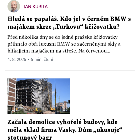
JAN KUBITA
Hledá se papaláš. Kdo jel v černém BMW s
majákem skrze „Turkovu“ křižovatku?
Před několika dny se do jedné pražské křižovatky
přihnalo obří luxusní BMW se začerněnými skly a
blikajícím majáčkem na střeše. Na červenou...
4. 8. 2026 ▪ 6 min. čtení
Začala demolice vyhořelé budovy, kde
měla sklad firma Vasky. Dům „ukusuje“
stotunový bagr