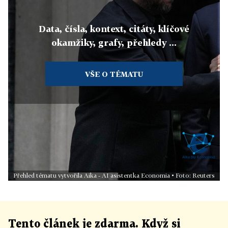
Data, čísla, kontext, citáty, klíčové
okamžiky, grafy, přehledy ...
VŠE O TÉMATU
Přehled tématu vytvořila Aika - AI asistentka Economia • Foto: Reuters
Tento článek
je
zdarma. Když si