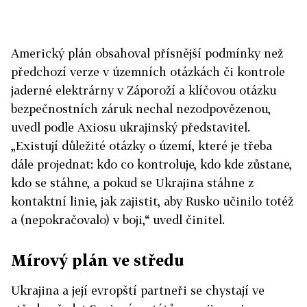
Americký plán obsahoval přísnější podmínky než
předchozí verze v územních otázkách či kontrole
jaderné elektrárny v Záporoží a klíčovou otázku
bezpečnostních záruk nechal nezodpovězenou,
uvedl podle Axiosu ukrajinský představitel.
„Existují důležité otázky o území, které je třeba
dále projednat: kdo co kontroluje, kdo kde zůstane,
kdo se stáhne, a pokud se
Ukrajina
stáhne z
kontaktní linie, jak zajistit, aby Rusko učinilo totéž
a (nepokračovalo) v boji,“ uvedl činitel.
Mírový plán ve středu
Ukrajina
a její evropští partneři se chystají ve