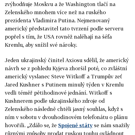
zvýhodňuje Moskvu a že Washington tlačí na
Zelenského mnohem více než na ruského
prezidenta Vladimira Putina. Nejmenovaný
americký představitel tato tvrzení podle serveru
popřel s tím, že USA rovněž naléhají na šéfa
Kremlu, aby snížil své nároky.
Jeden ukrajinský činitel Axiosu sdělil, že americký
návrh se z pohledu Kyjeva zhoršil poté, co zvláštní
americký vyslanec Steve Witkoff a Trumpův zeť
Jared Kushner s Putinem minulý týden v Kremlu
vedli téměř pětihodinové jednání. Witkoff s
Kushnerem podle ukrajinského zdroje od
Zelenského následně chtěli jasný souhlas, když s
ním v sobotu v dvouhodinovém telefonátu o plánu
hovořili. „Zdálo se, že
Spojené státy
se nám snažily
různými způsoby prodat ruskou touhu ovládnout