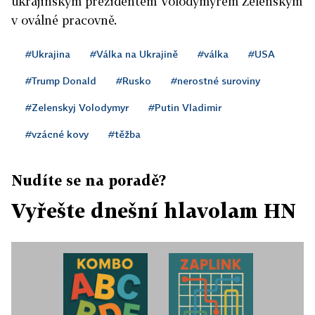
ukrajinským prezidentem Volodymyrem Zelenským
v oválné pracovně.
#Ukrajina
#Válka na Ukrajině
#válka
#USA
#Trump Donald
#Rusko
#nerostné suroviny
#Zelenskyj Volodymyr
#Putin Vladimir
#vzácné kovy
#těžba
Nudíte se na poradě?
Vyřešte dnešní hlavolam HN