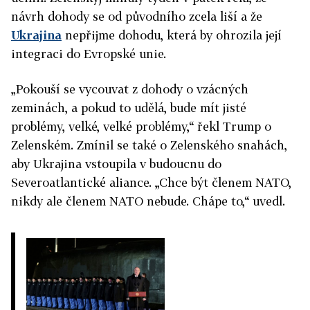
návrh dohody se od původního zcela liší a že
Ukrajina
nepřijme dohodu, která by ohrozila její
integraci do Evropské unie.
„Pokouší se vycouvat z dohody o vzácných
zeminách, a pokud to udělá, bude mít jisté
problémy, velké, velké problémy,“ řekl Trump o
Zelenském. Zmínil se také o Zelenského snahách,
aby Ukrajina vstoupila v budoucnu do
Severoatlantické aliance. „Chce být členem NATO,
nikdy ale členem NATO nebude. Chápe to,“ uvedl.