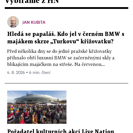
Vybíráme z HN
JAN KUBITA
Hledá se papaláš. Kdo jel v černém BMW s
majákem skrze „Turkovu“ křižovatku?
Před několika dny se do jedné pražské křižovatky
přihnalo obří luxusní BMW se začerněnými skly a
blikajícím majáčkem na střeše. Na červenou...
4. 8. 2026 ▪ 6 min. čtení
Pořadatel kulturních akcí Live Nation