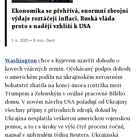
Ekonomika se přehřívá, enormní zbrojní
výdaje roztáčejí inflaci. Ruská vláda
proto s nadějí vzhlíží k USA
1. 4. 2025 ▪ 8 min. čtení
Washington
chce s Kyjevem uzavřít dohodu o
kovech vzácných zemin. Očekávaný podpis dohody
o americkém podílu na ukrajinském nerostném
bohatství zhatila na konci února roztržka mezi
Trumpem a Zelenským v oválné pracovně Bílého
domu. V novém návrhu USA požadují od Ukrajiny
všechny příjmy z přírodních zdrojů, dokud by
Ukrajina nesplatila veškerou americkou vojenskou
pomoc, a to i s úroky ve výši čtyř procent ročně,
napsal v uplynulém týdnu Reuters. Ukrajinská