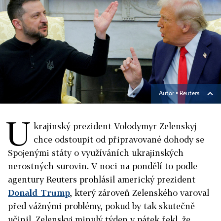
Autor ▪
Reuters
U
krajinský prezident Volodymyr Zelenskyj
chce odstoupit od připravované dohody se
Spojenými státy o využíváních ukrajinských
nerostných surovin. V noci na pondělí to podle
agentury Reuters prohlásil americký prezident
Donald Trump
, který zároveň Zelenského varoval
před vážnými problémy, pokud by tak skutečně
učinil. Zelenskyj minulý týden v pátek řekl, že