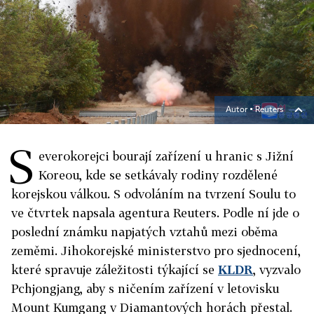
Autor ▪
Reuters
S
everokorejci bourají zařízení u hranic s Jižní
Koreou, kde se setkávaly rodiny rozdělené
korejskou válkou. S odvoláním na tvrzení Soulu to
ve čtvrtek napsala agentura Reuters. Podle ní jde o
poslední známku napjatých vztahů mezi oběma
zeměmi. Jihokorejské ministerstvo pro sjednocení,
které spravuje záležitosti týkající se
KLDR
, vyzvalo
Pchjongjang, aby s ničením zařízení v letovisku
Mount Kumgang v Diamantových horách přestal.