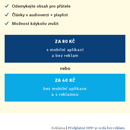
Odemykejte obsah pro přátele
Články v audioverzi + playlist
Možnost kdykoliv zrušit
ZA 80 KČ
s mobilní aplikací
a bez reklam
nebo
ZA 40 KČ
bez mobilní aplikace
a s reklamou
|
Předplatné HN+ je zcela bez reklam.