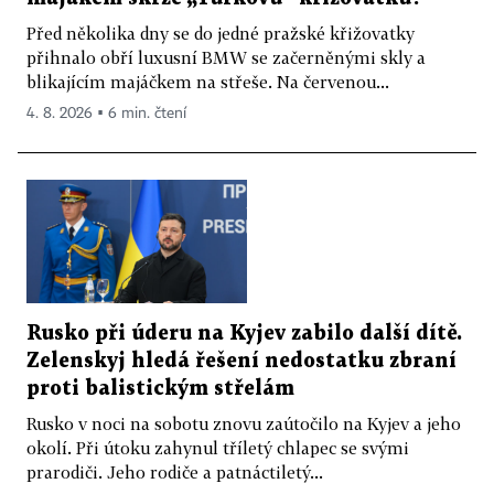
Před několika dny se do jedné pražské křižovatky
přihnalo obří luxusní BMW se začerněnými skly a
blikajícím majáčkem na střeše. Na červenou...
4. 8. 2026 ▪ 6 min. čtení
Rusko při úderu na Kyjev zabilo další dítě.
Zelenskyj hledá řešení nedostatku zbraní
proti balistickým střelám
Rusko v noci na sobotu znovu zaútočilo na Kyjev a jeho
okolí. Při útoku zahynul tříletý chlapec se svými
prarodiči. Jeho rodiče a patnáctiletý...