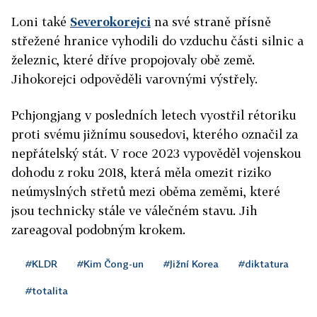
Loni také
Severokorejci
na své straně přísně
střežené hranice vyhodili do vzduchu části silnic a
železnic, které dříve propojovaly obě země.
Jihokorejci odpověděli varovnými výstřely.
Pchjongjang v posledních letech vyostřil rétoriku
proti svému jižnímu sousedovi, kterého označil za
nepřátelský stát. V roce 2023 vypověděl vojenskou
dohodu z roku 2018, která měla omezit riziko
neúmyslných střetů mezi oběma zeměmi, které
jsou technicky stále ve válečném stavu. Jih
zareagoval podobným krokem.
#KLDR
#Kim Čong-un
#Jižní Korea
#diktatura
#totalita