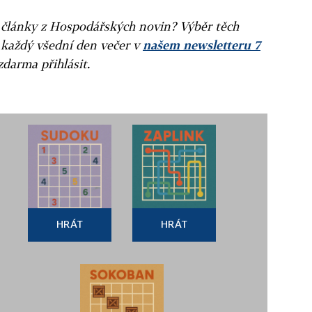
ní články z Hospodářských novin? Výběr těch
 každý všední den večer v
našem newsletteru 7
zdarma přihlásit.
HRÁT
HRÁT