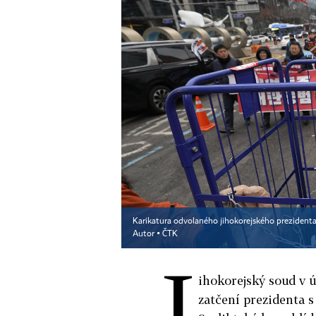
Karikatura odvolaného jihokorejského prezidenta
Autor ▪
ČTK
J
ihokorejský soud v 
zatčení prezidenta 