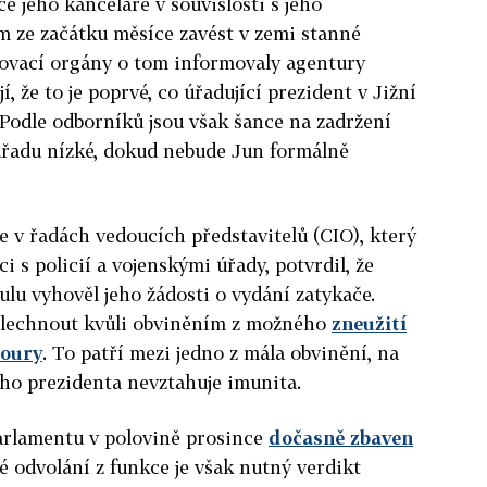
ce jeho kanceláře v souvislosti s jeho
ze začátku měsíce zavést v zemi stanné
řovací orgány o tom informovaly agentury
, že to je poprvé, co úřadující prezident v Jižní
. Podle odborníků jsou však šance na zadržení
 úřadu nízké, dokud nebude Jun formálně
 v řadách vedoucích představitelů (CIO), který
i s policií a vojenskými úřady, potvrdil, že
lu vyhověl jeho žádosti o vydání zatykače.
yslechnout kvůli obviněním z možného
zneužití
poury
. To patří mezi jedno z mála obvinění, na
ého prezidenta nevztahuje imunita.
parlamentu v polovině prosince
dočasně zbaven
é odvolání z funkce je však nutný verdikt