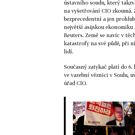
ústavního soudu, který takz
na vyšetřování CIO zkoumá. Z
bezprecedentní a jen prohlubu
největší asijskou ekonomiku
Reuters. Země se navíc v těc
katastrofy na své půdě, při 
lidí.
Současný zatykač platí do 6. 
ve vazební věznici v Soulu, 
úřad CIO.