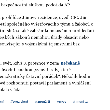
u bezpečnostní službou, podotkla AP.
k prohlídce Junovy rezidence, uvedl CIO. Jun
ostí společného vyšetřovacího týmu a žalobců o
tní služba také zabránila pokusům o prohledání
orejských zákonů nemohou úřady obsadit nebo
související s vojenskými tajemstvími bez
i svět, když 3. prosince v zemi
nečekaně
odůvodnil snahou „vymýtit síly, které
emokratický ústavní pořádek“. Několik hodin
ově rozhodnutí postavil parlament a vyhlášení
lala vláda.
ení
#prezident
#zneužití
#moc
#imunita