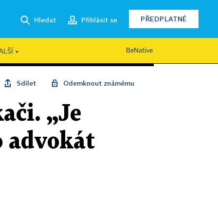
PŘEDPLATNÉ
Hledat
Přihlásit se
BeNative
ALŠÍ
Sdílet
Odemknout známému
ači. „Je
o advokát