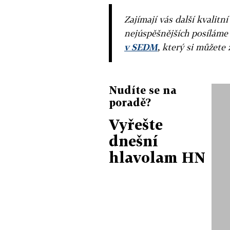
Zajímají vás další kvalit
nejúspěšnějších posíláme
v SEDM
, který si můžete 
Nudíte se na
poradě?
Vyřešte
dnešní
hlavolam HN