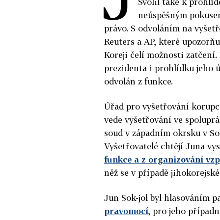
Svolil také k prohlíd
neúspěšným pokusem 
právo. S odvoláním na vyšet
Reuters a AP, které upozorňují
Koreji čelí možnosti zatčení
prezidenta i prohlídku jeho
odvolán z funkce.
Úřad pro vyšetřování korupce
vede vyšetřování ve spoluprác
soud v západním okrsku v Sou
Vyšetřovatelé chtějí Juna v
funkce a z organizování vz
něž se v případě jihokorejsk
Jun Sok-jol byl hlasováním 
pravomocí
, pro jeho případn