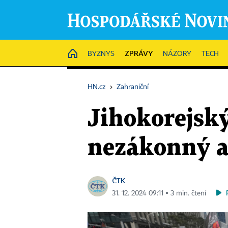
ZPRÁVY
HOME
BYZNYS
NÁZORY
TECH
HN.cz
›
Zahraniční
Jihokorejský
nezákonný a 
ČTK
31. 12. 2024 09:11 ▪ 3 min. čtení