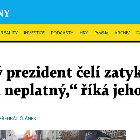
REALITY
INVESTICE
PODCASTY
HRY
PročNe
ARCHIV
D
 prezident čelí zatyk
neplatný,“ říká jeh
PŘEHRÁT ČLÁNEK