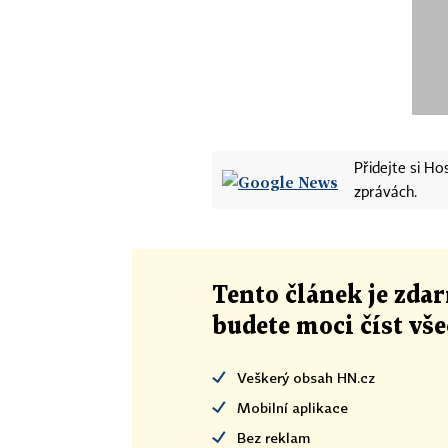
Přidejte si H
zprávách.
Tento článek
je
zdar
budete moci číst vš
Veškerý obsah HN.cz
Mobilní aplikace
Bez reklam