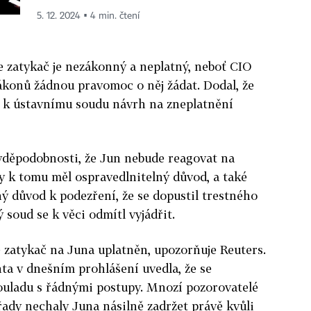
5. 12. 2024 ▪ 4 min. čtení
e zatykač je nezákonný a neplatný, neboť CIO
ákonů žádnou pravomoc o něj žádat. Dodal, že
 k ústavnímu soudu návrh na zneplatnění
avděpodobnosti, že Jun nebude reagovat na
by k tomu měl ospravedlnitelný důvod, a také
ný důvod k podezření, že se dopustil trestného
soud se k věci odmítl vyjádřit.
e zatykač na Juna uplatněn, upozorňuje Reuters.
ta v dnešním prohlášení uvedla, že se
ouladu s řádnými postupy. Mnozí pozorovatelé
úřady nechaly Juna násilně zadržet právě kvůli