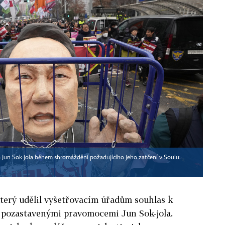
 Jun Sok-jola během shromáždění požadujícího jeho zatčení v Soulu.
úterý udělil vyšetřovacím úřadům souhlas k
s pozastavenými pravomocemi Jun Sok-jola.