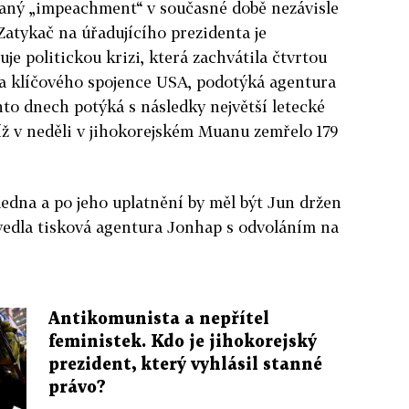
vaný „impeachment“ v současné době nezávisle
atykač na úřadujícího prezidenta je
je politickou krizi, která zachvátila čtvrtou
 a klíčového spojence USA, podotýká agentura
hto dnech potýká s následky největší letecké
níž v neděli v jihokorejském Muanu zemřelo 179
ledna a po jeho uplatnění by měl být Jun držen
uvedla tisková agentura Jonhap s odvoláním na
Antikomunista a nepřítel
feministek. Kdo je jihokorejský
prezident, který vyhlásil stanné
právo?