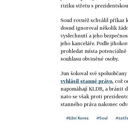
riziku střetu s prezidentsko
Soud rovněž schválil příkaz 
dosud ignoroval několik žád
vyslechnutí a jeho bezpečnos
jeho kanceláře. Podle jihok
prohledat místa potenciálně 
souhlasu obviněné osoby.
Jun šokoval své spoluobčany 
vyhlásil stanné právo
, což 
napomáhají KLDR, a bránit d
nato se však proti prezident
stanného práva nakonec odvo
#Jižní Korea
#Soul
#zatč