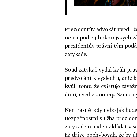
Prezidentův advokát uvedl, ž
nemá podle jihokorejských z
prezidentův právní tým podá
zatykače.
Soud zatykač vydal kvůli pr
předvolání k výslechu, aniž 
kvůli tomu, že existuje závaž
činu, uvedla Jonhap. Samotný 
Není jasné, kdy nebo jak bud
Bezpečnostní služba preziden
zatykačem bude nakládat v s
již dříve pochybovali, že by 