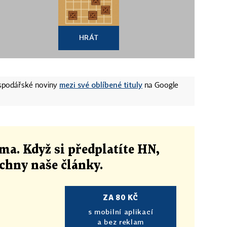
HRÁT
mezi své oblíbené tituly
ospodářské noviny
na Google
ma. Když si předplatíte HN,
echny naše články
.
ZA 80 KČ
s mobilní aplikací
a bez reklam