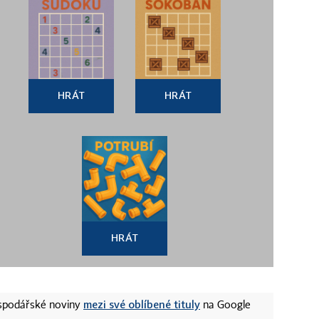
HRÁT
HRÁT
HRÁT
mezi své oblíbené tituly
ospodářské noviny
na Google