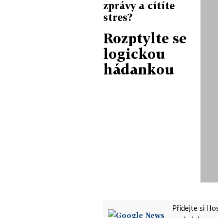
zprávy a cítíte
stres?
Rozptylte se
logickou
hádankou
Přidejte si H