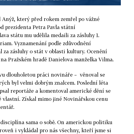
l Anýž, který před rokem zemřel po vážné
d prezidenta Petra Pavla státní
lava státu
mu udělila medaili za zásluhy 1.
oriam.
Vyznamenání podle zdůvodnění
 za zásluhy o stát v oblasti kultury. Ocenění
r na Pražském hradě Danielova manželka Vilma.
vu dlouholetou práci novináře – věnoval se
ých byl velmi dobrým znalcem. Poslední léta
 psal reportáže a komentoval americké dění se
bě vlastní. Získal mimo jiné Novinářskou cenu
entář.
disciplína sama o sobě. On americkou politiku
ároveň i vykládal pro nás všechny, kteří jsme si