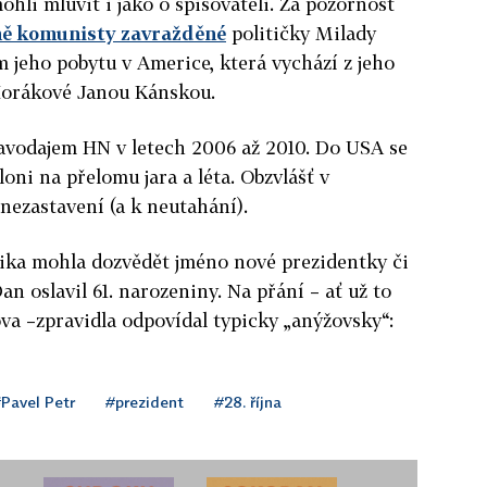
li mluvit i jako o spisovateli. Za pozornost
ně komunisty zavražděné
političky Milady
em jeho pobytu v Americe, která vychází z jeho
Horákové Janou Kánskou.
ravodajem HN v letech 2006 až 2010. Do USA se
loni na přelomu jara a léta. Obzvlášť v
 nezastavení (a k neutahání).
rika mohla dozvědět jméno nové prezidentky či
n oslavil 61. narozeniny. Na přání – ať už to
va –zpravidla odpovídal typicky „anýžovsky“:
Pavel Petr
#prezident
#28. října