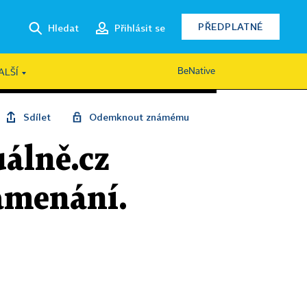
PŘEDPLATNÉ
Hledat
Přihlásit se
BeNative
ALŠÍ
Sdílet
Odemknout známému
álně.cz
amenání.