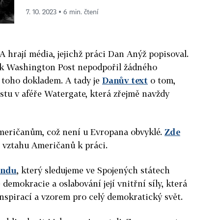
7. 10. 2023 ▪ 6 min. čtení
A hrají média, jejichž práci Dan Anýž popisoval.
ník Washington Post nepodpořil žádného
 toho dokladem. A tady je
Danův text
o tom,
listu v aféře Watergate, která zřejmě navždy
meričanům, což není u Evropana obvyklé.
Zde
vztahu Američanů k práci.
endu
, který sledujeme ve Spojených státech
 demokracie a oslabování její vnitřní síly, která
inspirací a vzorem pro celý demokratický svět.