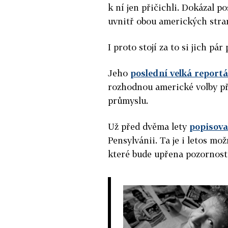
k ní jen přičichli. Dokázal 
uvnitř obou amerických stran 
I proto stojí za to si jich pá
Jeho
poslední velká report
rozhodnou americké volby př
průmyslu.
Už před dvěma lety
popisova
Pensylvánii. Ta je i letos mo
které bude upřena pozornost