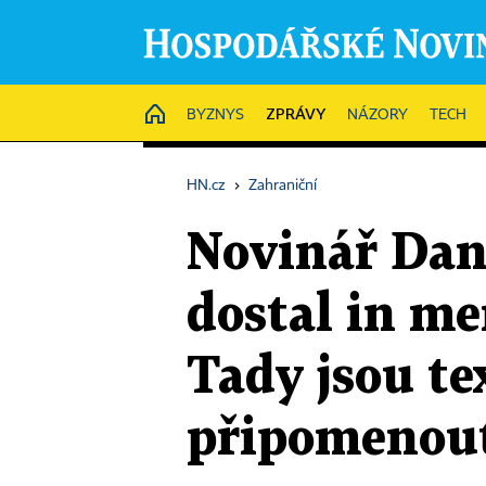
ZPRÁVY
HOME
BYZNYS
NÁZORY
TECH
HN.cz
›
Zahraniční
Novinář Dan
dostal in m
Tady jsou tex
připomenou