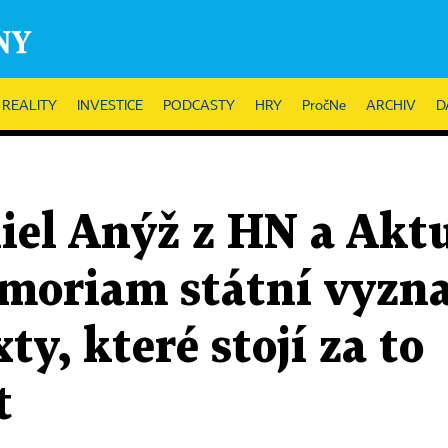
REALITY
INVESTICE
PODCASTY
HRY
PročNe
ARCHIV
D
iel Anýž z HN a Aktu
emoriam státní vyzn
ty, které stojí za to
t