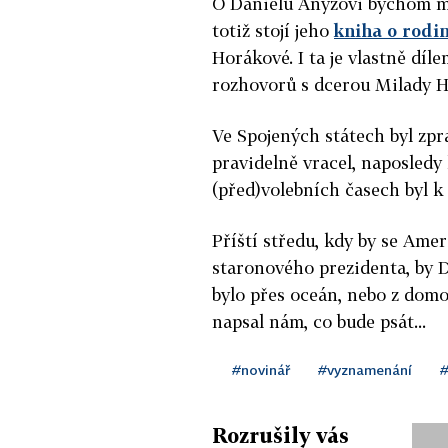
O Danielu Anýžovi bychom moh
totiž stojí jeho
kniha o rodi
Horákové. I ta je vlastně díl
rozhovorů s dcerou Milady 
Ve Spojených státech byl zp
pravidelně vracel, naposledy 
(před)volebních časech byl k
Příští středu, kdy by se Ame
staronového prezidenta, by Da
bylo přes oceán, nebo z domo
napsal nám, co bude psát...
#novinář
#vyznamenání
#
Rozrušily vás