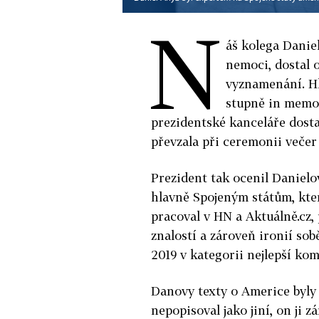
N
áš kolega Danie
nemoci, dostal o
vyznamenání. H
stupně in mem
prezidentské kanceláře dostal
převzala při ceremonii veče
Prezident tak ocenil Danielo
hlavně Spojeným státům, kter
pracoval v HN a Aktuálně.cz,
znalostí a zároveň ironií so
2019 v kategorii nejlepší kom
Danovy texty o Americe byly 
nepopisoval jako jiní, on ji z