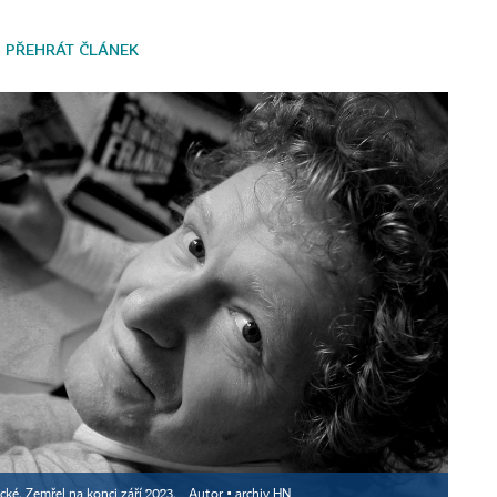
PŘEHRÁT ČLÁNEK
ké. Zemřel na konci září 2023.
Autor ▪
archiv HN