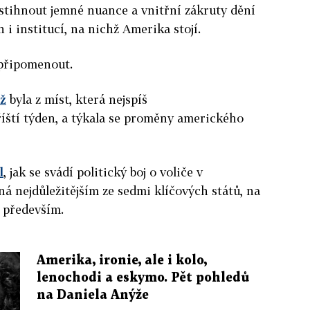
postihnout jemné nuance a vnitřní zákruty dění
i institucí, na nichž Amerika stojí.
r připomenout.
áž
byla z míst, která nejspíš
íští týden, a týkala se proměny amerického
l
, jak se svádí politický boj o voliče v
žná nejdůležitějším ze sedmi klíčových států, na
 především.
Amerika, ironie, ale i kolo,
lenochodi a eskymo. Pět pohledů
na Daniela Anýže