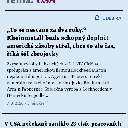
Téma:
USA
ODEBÍRAT
„To se nestane za dva roky.“
Rheinmetall bude schopný doplnit
americké zásoby střel, chce to ale čas,
říká šéf zbrojovky
Zvýšení výroby balistických střel ATACMS ve
spolupráci s americkou firmou Lockheed Martin
nějakou dobu potrvá. Agentuře Reuters to řekl
generální ředitel německé zbrojovky Rheinmetall
Armin Papperger. Společná výroba s Lockheedem v
Německu by podle...
7. 8. 2026 ▪ 3 min. čtení
V USA nečekaně zaniklo 23 tisíc pracovních