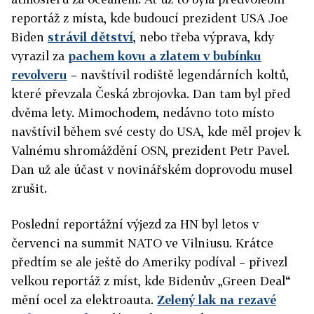
reportáž z místa, kde budoucí prezident USA Joe
Biden
strávil dětství
, nebo třeba výprava, kdy
vyrazil za
pachem kovu a zlatem v bubínku
revolveru
– navštívil rodiště legendárních koltů,
které převzala Česká zbrojovka. Dan tam byl před
dvěma lety. Mimochodem, nedávno toto místo
navštívil během své cesty do USA, kde měl projev k
Valnému shromáždění OSN, prezident Petr Pavel.
Dan už ale účast v novinářském doprovodu musel
zrušit.
Poslední reportážní výjezd za HN byl letos v
červenci na summit NATO ve Vilniusu. Krátce
předtím se ale ještě do Ameriky podíval – přivezl
velkou reportáž z míst, kde Bidenův „Green Deal“
mění ocel za elektroauta.
Zelený lak na rezavé