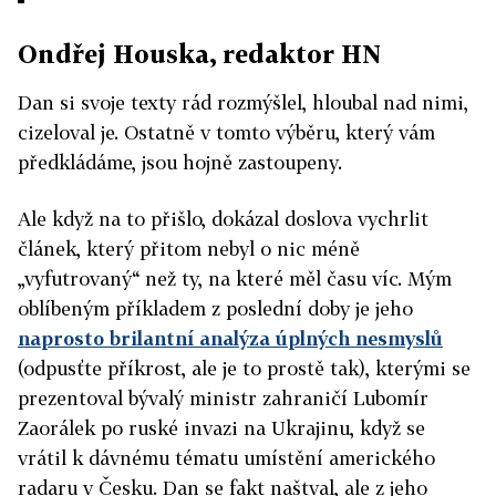
Ondřej Houska, redaktor HN
Dan si svoje texty rád rozmýšlel, hloubal nad nimi,
cizeloval je. Ostatně v tomto výběru, který vám
předkládáme, jsou hojně zastoupeny.
Ale když na to přišlo, dokázal doslova vychrlit
článek, který přitom nebyl o nic méně
„vyfutrovaný“ než ty, na které měl času víc. Mým
oblíbeným příkladem z poslední doby je jeho
naprosto brilantní analýza úplných nesmyslů
(odpusťte příkrost, ale je to prostě tak), kterými se
prezentoval bývalý ministr zahraničí Lubomír
Zaorálek po ruské invazi na Ukrajinu, když se
vrátil k dávnému tématu umístění amerického
radaru v Česku. Dan se fakt naštval, ale z jeho