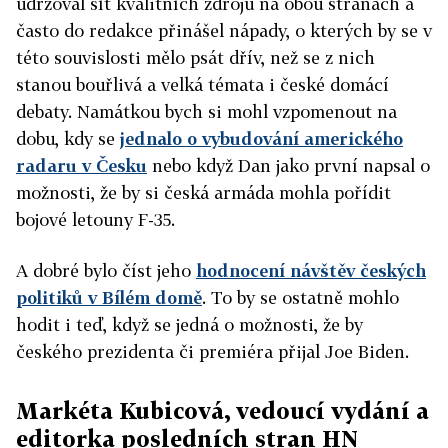
udržoval síť kvalitních zdrojů na obou stranách a
často do redakce přinášel nápady, o kterých by se v
této souvislosti mělo psát dřív, než se z nich
stanou bouřlivá a velká témata i české domácí
debaty. Namátkou bych si mohl vzpomenout na
dobu, kdy se
jednalo o vybudování amerického
radaru v Česku
nebo když Dan jako první napsal o
možnosti, že by si česká armáda mohla pořídit
bojové letouny F-35.
A dobré bylo číst jeho
hodnocení návštěv českých
politiků v Bílém domě
. To by se ostatně mohlo
hodit i teď, když se jedná o možnosti, že by
českého prezidenta či premiéra přijal Joe Biden.
Markéta Kubicová, vedoucí vydání a
editorka posledních stran HN