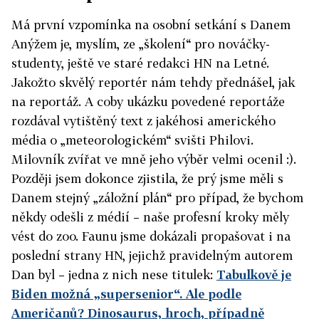
Má první vzpomínka na osobní setkání s Danem
Anýžem je, myslím, ze „školení“ pro nováčky-
studenty, ještě ve staré redakci HN na Letné.
Jakožto skvělý reportér nám tehdy přednášel, jak
na reportáž. A coby ukázku povedené reportáže
rozdával vytištěný text z jakéhosi amerického
média o „meteorologickém“ svišti Philovi.
Milovník zvířat ve mně jeho výběr velmi ocenil :).
Později jsem dokonce zjistila, že prý jsme měli s
Danem stejný „záložní plán“ pro případ, že bychom
někdy odešli z médií – naše profesní kroky měly
vést do zoo. Faunu jsme dokázali propašovat i na
poslední strany HN, jejichž pravidelným autorem
Dan byl – jedna z nich nese titulek:
Tabulkově je
Biden možná „supersenior“. Ale podle
Američanů? Dinosaurus, hroch, případně