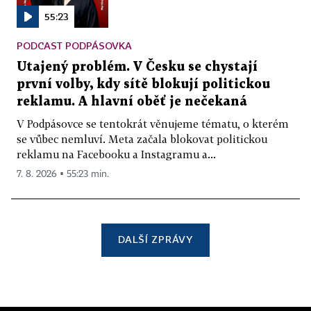
55:23
PODCAST PODPÁSOVKA
Utajený problém. V Česku se chystají
první volby, kdy sítě blokují politickou
reklamu. A hlavní oběť je nečekaná
V Podpásovce se tentokrát věnujeme tématu, o kterém
se vůbec nemluví. Meta začala blokovat politickou
reklamu na Facebooku a Instagramu a...
7. 8. 2026 ▪ 55:23 min.
DALŠÍ ZPRÁVY