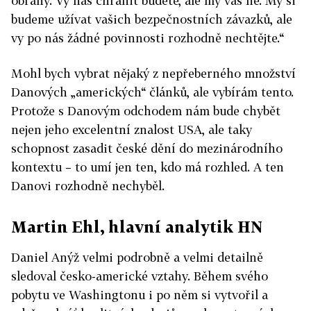
obrany. Vy nás chránit budete, ale my vás ne. My si
budeme užívat vašich bezpečnostních závazků, ale
vy po nás žádné povinnosti rozhodně nechtějte.“
Mohl bych vybrat nějaký z nepřeberného množství
Danových „amerických“ článků, ale vybírám tento.
Protože s Danovým odchodem nám bude chybět
nejen jeho excelentní znalost USA, ale taky
schopnost zasadit české dění do mezinárodního
kontextu – to umí jen ten, kdo má rozhled. A ten
Danovi rozhodně nechyběl.
Martin Ehl, hlavní analytik HN
Daniel Anýž velmi podrobně a velmi detailně
sledoval česko-americké vztahy. Během svého
pobytu ve Washingtonu i po něm si vytvořil a