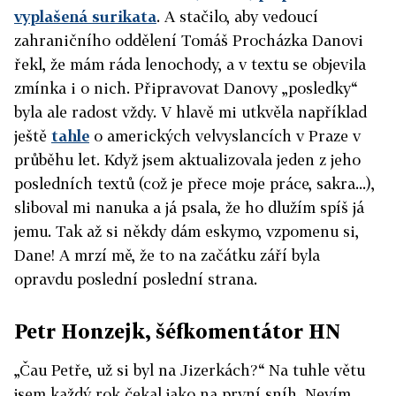
vyplašená surikata
. A stačilo, aby vedoucí
zahraničního oddělení Tomáš Procházka Danovi
řekl, že mám ráda lenochody, a v textu se objevila
zmínka i o nich. Připravovat Danovy „posledky“
byla ale radost vždy. V hlavě mi utkvěla například
ještě
tahle
o amerických velvyslancích v Praze v
průběhu let. Když jsem aktualizovala jeden z jeho
posledních textů (což je přece moje práce, sakra...),
sliboval mi nanuka a já psala, že ho dlužím spíš já
jemu. Tak až si někdy dám eskymo, vzpomenu si,
Dane! A mrzí mě, že to na začátku září byla
opravdu poslední poslední strana.
Petr Honzejk, šéfkomentátor HN
„Čau Petře, už si byl na Jizerkách?“ Na tuhle větu
jsem každý rok čekal jako na první sníh. Nevím,