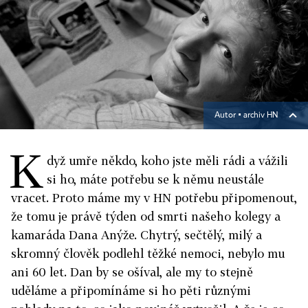
Autor ▪
archiv HN
K
dyž umře někdo, koho jste měli rádi a vážili
si ho, máte potřebu se k němu neustále
vracet. Proto máme my v HN potřebu připomenout,
že tomu je právě týden od smrti našeho kolegy a
kamaráda Dana Anýže. Chytrý, sečtělý, milý a
skromný člověk podlehl těžké nemoci, nebylo mu
ani 60 let. Dan by se ošíval, ale my to stejně
uděláme a připomínáme si ho pěti různými