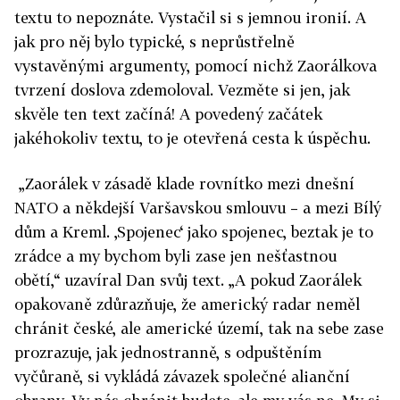
textu to nepoznáte. Vystačil si s jemnou ironií. A
jak pro něj bylo typické, s neprůstřelně
vystavěnými argumenty, pomocí nichž Zaorálkova
tvrzení doslova zdemoloval. Vezměte si jen, jak
skvěle ten text začíná! A povedený začátek
jakéhokoliv textu, to je otevřená cesta k úspěchu.
„Zaorálek v zásadě klade rovnítko mezi dnešní
NATO a někdejší Varšavskou smlouvu – a mezi Bílý
dům a Kreml. ‚Spojenec‘ jako spojenec, beztak je to
zrádce a my bychom byli zase jen nešťastnou
obětí,“ uzavíral Dan svůj text. „A pokud Zaorálek
opakovaně zdůrazňuje, že americký radar neměl
chránit české, ale americké území, tak na sebe zase
prozrazuje, jak jednostranně, s odpuštěním
vyčůraně, si vykládá závazek společné alianční