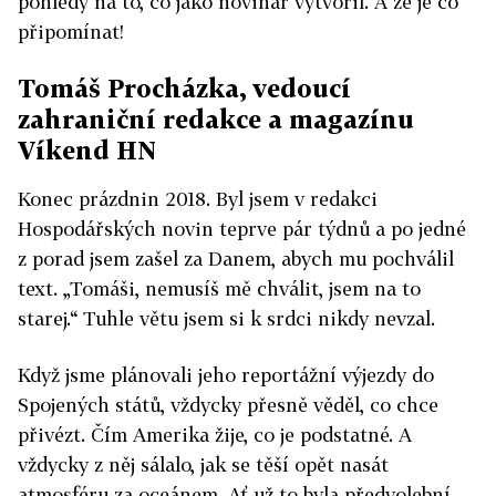
pohledy na to, co jako novinář vytvořil. A že je co
připomínat!
Tomáš Procházka, vedoucí
zahraniční redakce a magazínu
Víkend HN
Konec prázdnin 2018. Byl jsem v redakci
Hospodářských novin teprve pár týdnů a po jedné
z porad jsem zašel za Danem, abych mu pochválil
text. „Tomáši, nemusíš mě chválit, jsem na to
starej.“ Tuhle větu jsem si k srdci nikdy nevzal.
Když jsme plánovali jeho reportážní výjezdy do
Spojených států, vždycky přesně věděl, co chce
přivézt. Čím Amerika žije, co je podstatné. A
vždycky z něj sálalo, jak se těší opět nasát
atmosféru za oceánem. Ať už to byla předvolební