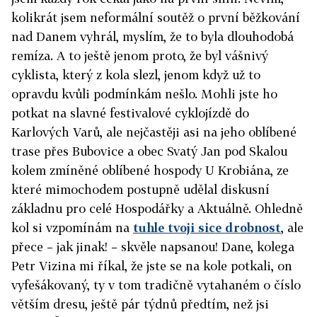
kolikrát jsem neformální soutěž o první běžkování
nad Danem vyhrál, myslím, že to byla dlouhodobá
remíza. A to ještě jenom proto, že byl vášnivý
cyklista, který z kola slezl, jenom když už to
opravdu kvůli podmínkám nešlo. Mohli jste ho
potkat na slavné festivalové cyklojízdě do
Karlových Varů, ale nejčastěji asi na jeho oblíbené
trase přes Bubovice a obec Svatý Jan pod Skalou
kolem zmíněné oblíbené hospody U Krobiána, ze
které mimochodem postupně udělal diskusní
základnu pro celé Hospodářky a Aktuálně. Ohledně
kol si vzpomínám na
tuhle tvoji sice drobnost
, ale
přece – jak jinak! – skvěle napsanou! Dane, kolega
Petr Vizina mi říkal, že jste se na kole potkali, on
vyfešákovaný, ty v tom tradičně vytahaném o číslo
větším dresu, ještě pár týdnů předtím, než jsi