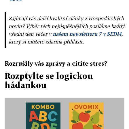
Zajímají vás další kvalitní články z Hospodářských
novin? Výběr těch nejúspěšnějších posíláme každý
všední den večer v
našem newsletteru 7 v SEDM
,
který si můžete zdarma přihlásit.
Rozrušily vás zprávy a cítíte stres?
Rozptylte se logickou
hádankou