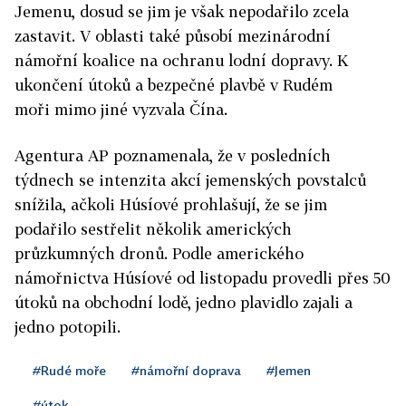
Jemenu, dosud se jim je však nepodařilo zcela
zastavit. V oblasti také působí mezinárodní
námořní koalice na ochranu lodní dopravy. K
ukončení útoků a bezpečné plavbě v Rudém
moři mimo jiné vyzvala Čína.
Agentura AP poznamenala, že v posledních
týdnech se intenzita akcí jemenských povstalců
snížila, ačkoli Húsíové prohlašují, že se jim
podařilo sestřelit několik amerických
průzkumných dronů. Podle amerického
námořnictva Húsíové od listopadu provedli přes 50
útoků na obchodní lodě, jedno plavidlo zajali a
jedno potopili.
#Rudé moře
#námořní doprava
#Jemen
#útok