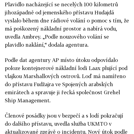
Plavidlo nacházející se necelých 100 kilometrů
jihozápadně od jemenského přístavu Hudajdá
vyslalo během dne rádiové volání o pomoc s tím, že
má poškozený nákladní prostor a nabírá vodu,
uvedla Ambrey. „Podle nouzového volání se
plavidlo naklání,“ dodala agentura.
Podle dat agentury AP místo útoku odpovídalo
poloze kontejnerové nákladní lodi Laax plující pod
vlajkou Marshallových ostrovů. Loď má namířeno
do přístavu Fudžajra ve Spojených arabských
emirátech a spravuje ji řecká společnost Grehel
Ship Management.
Členové posádky jsou v bezpečí a s lodí pokračují
do dalšího přístavu, uvedla služba UKMTO v
aktualizované zprávě o incidentu. Nový útok podle