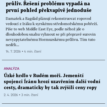
průliv. Řešení problému vypadá na
první pohled překvapivě jednoduše
Damašek a Bagdád plánují rekonstruovat ropovod
vedoucí z Iráku k syrskému středomořskému pobřeží.
Píše to web Middle East Eye, podle něhož jde o
dlouhodobou snahu vyhnout se při přepravě surovin
nevyzpytatelnému Hormuzskému průlivu. Tím tuto
neděli...
14. 7. 2026 ▪ 4 min. čtení
ANALÝZA
Úzké hrdlo v Rudém moři. Jemenští
spojenci Íránu hrozí uzavřením další vodní
cesty, dramaticky by tak zvýšili ceny ropy
2. 4. 2026 ▪ 3 min. čtení