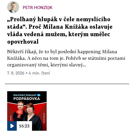
PETR HONZEJK
„Prolhaný hlupák v čele nemyslícího
stáda“. Proč Milana Knížáka oslavuje
vláda vedená mužem, kterým umělec
opovrhoval
Někteří říkají, že to byl poslední happening Milana
Knížáka. A něco na tom je. Pohřeb se státními poctami
organizovaný těmi, kterými slavný...
7. 8. 2026 ▪ 4 min. čtení
55:23