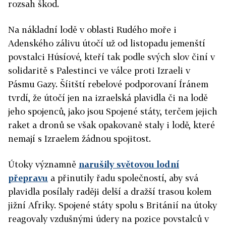
rozsah škod.
Na nákladní lodě v oblasti Rudého moře i
Adenského zálivu útočí už od listopadu jemenští
povstalci Húsíové, kteří tak podle svých slov činí v
solidaritě s Palestinci ve válce proti Izraeli v
Pásmu Gazy. Šíitští rebelové podporovaní Íránem
tvrdí, že útočí jen na izraelská plavidla či na lodě
jeho spojenců, jako jsou Spojené státy, terčem jejich
raket a dronů se však opakovaně staly i lodě, které
nemají s Izraelem žádnou spojitost.
Útoky významně
narušily světovou lodní
přepravu
a přinutily řadu společností, aby svá
plavidla posílaly raději delší a dražší trasou kolem
jižní Afriky. Spojené státy spolu s Británií na útoky
reagovaly vzdušnými údery na pozice povstalců v