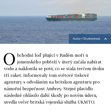
Autor ▪
Shutterstock
O
bchodní loď plující v Rudém moři u
jemenského pobřeží v úterý začala nabírat
vodu a naklonila se poté, co se stala terčem útoku
tří raket. Informovaly tom světové tiskové
agentury s odvoláním na britskou agenturu pro
námořní bezpečnost Ambrey. Stejné plavidlo
následně ohlásilo další škody po novém úderu,
uvedla večer britská vojenská služba UKMTO.