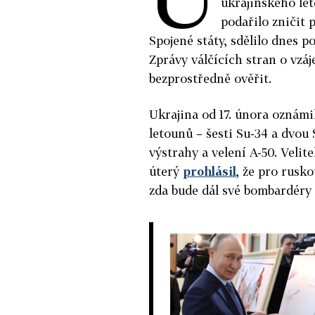
ukrajinského le
podařilo zničit 
Spojené státy, sdělilo dnes 
Zprávy válčících stran o vzá
bezprostředně ověřit.
Ukrajina od 17. února oznámi
letounů – šesti Su-34 a dvou
výstrahy a velení A-50. Velit
úterý
prohlásil
, že pro rusko
zda bude dál své bombardéry