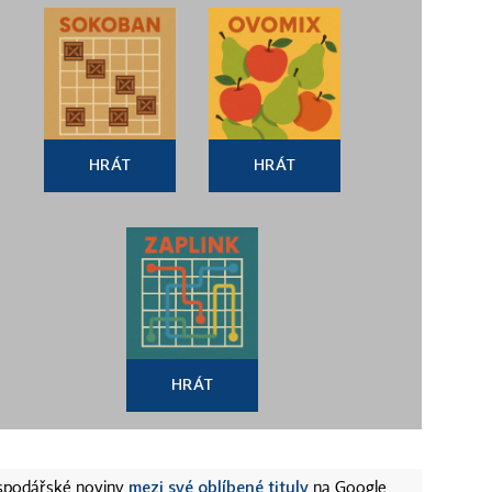
HRÁT
HRÁT
HRÁT
mezi své oblíbené tituly
ospodářské noviny
na Google