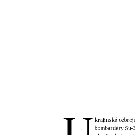
U
krajinské ozbroje
bombardéry Su-34