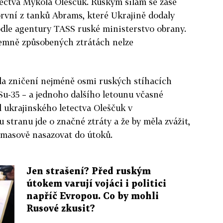
tectva Mykola Oleščuk. Ruským silám se zase
první z tanků Abrams, které Ukrajině dodaly
podle agentury TASS ruské ministerstvo obrany.
jemně způsobených ztrátách nelze
la zničení nejméně osmi ruských stíhacích
 Su-35 – a jednoho dalšího letounu včasné
el ukrajinského letectva Oleščuk v
u stranu jde o značné ztráty a že by měla zvážit,
 masově nasazovat do útoků.
Jen strašení? Před ruským
útokem varují vojáci i politici
napříč Evropou. Co by mohli
Rusové zkusit?