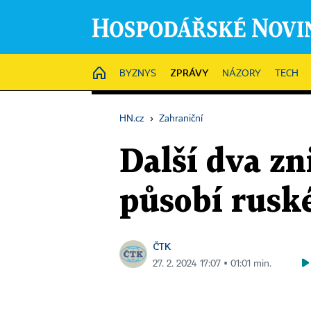
ZPRÁVY
HOME
BYZNYS
NÁZORY
TECH
HN.cz
›
Zahraniční
Další dva zn
působí rusk
ČTK
27. 2. 2024 17:07 ▪ 01:01 min.