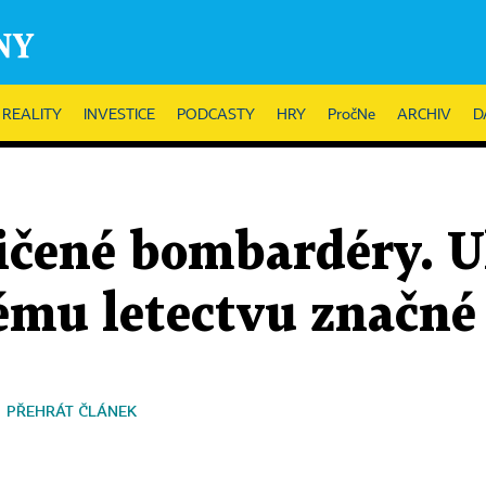
REALITY
INVESTICE
PODCASTY
HRY
PročNe
ARCHIV
D
ičené bombardéry. U
ému letectvu značné 
PŘEHRÁT ČLÁNEK