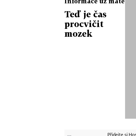
Informace už máte
Teď je čas
procvičit
mozek
Přidejte si H