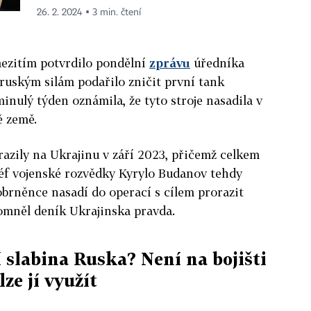
26. 2. 2024 ▪ 3 min. čtení
ezitím potvrdilo pondělní
zprávu
úředníka
 ruským silám podařilo zničit první tank
nulý týden oznámila, že tyto stroje nasadila v
ě země.
azily na Ukrajinu v září 2023, přičemž celkem
 Šéf vojenské rozvědky Kyrylo Budanov tehdy
obrněnce nasadí do operací s cílem prorazit
pomněl deník Ukrajinska pravda.
 slabina Ruska? Není na bojišti
lze jí využít