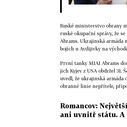
Ruské ministerstvo obrany m
ruské okupační správy, že se
Abrams. Ukrajinská armáda mi
bojích u Avdijivky na východ
První tanky M1A1 Abrams dor
jich Kyjev z USA obdržel 31.
uvedl, že ukrajinská armáda 
obranné linie nepřítele, při
Romancov: Největší
ani uvnitř státu. A 