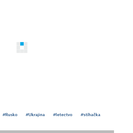
#Rusko
#Ukrajina
#letectvo
#stíhačka