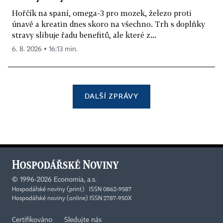
Hořčík na spaní, omega-3 pro mozek, železo proti
únavě a kreatin dnes skoro na všechno. Trh s doplňky
stravy slibuje řadu benefitů, ale které z...
6. 8. 2026 ▪ 16:13 min.
DALŠÍ ZPRÁVY
©
1996-2026
Economia, a.s.
Hospodářské noviny (print) ISSN 0862-9587
Hospodářské noviny (online) ISSN 2787-950X
Certifikováno
Sledujte nás