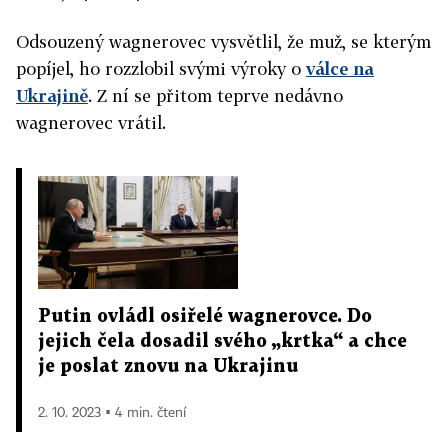
Odsouzený wagnerovec vysvětlil, že muž, se kterým
popíjel, ho rozzlobil svými výroky o
válce na
Ukrajině
. Z ní se přitom teprve nedávno
wagnerovec vrátil.
Putin ovládl osiřelé wagnerovce. Do
jejich čela dosadil svého „krtka“ a chce
je poslat znovu na Ukrajinu
2. 10. 2023 ▪ 4 min. čtení