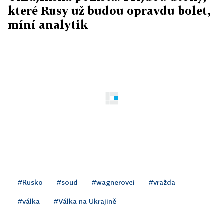
které Rusy už budou opravdu bolet,
míní analytik
#Rusko
#soud
#wagnerovci
#vražda
#válka
#Válka na Ukrajině