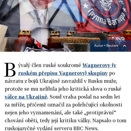
Autor ▪
Reuters
B
ývalý člen ruské soukromé
Wagnerovy (v
ruském přepisu Vagnerovy) skupiny
po
návratu z bojů Ukrajině zavraždil v Rusku muže,
protože se mu nelíbila jeho kritická slova o ruské
válce na Ukrajině
. Soud vraha poslal na sedm let
za mříže, přičemž označil za polehčující okolnosti
nejen jeho vyznamenání, ale také „protiprávní“
chování oběti, tedy její kritiku války. Napsalo o tom
ruskojazyčné vydání serveru BBC News.