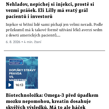
Nehladov, nepíchej si injekci, prostě si
vezmi prášek. Eli Lilly má svatý grál
pacientů i investorů
Injekce si běžní lidé sami píchají jen velmi neradi. Podle
průzkumů má k takové formě užívání léků averzi sedm
z deseti amerických pacientů....
6. 8. 2026 ▪ 4 min. čtení
16:13
Biotechnoložka: Omega-3 před úpadkem
mozku nepomohou, kreatin dosahuje
skvělých výsledků. Má to ale háček