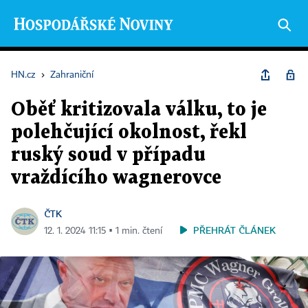
HN.cz
›
Zahraniční
Oběť kritizovala válku, to je
polehčující okolnost, řekl
ruský soud v případu
vraždícího wagnerovce
ČTK
PŘEHRÁT ČLÁNEK
12. 1. 2024 11:15 ▪ 1 min. čtení