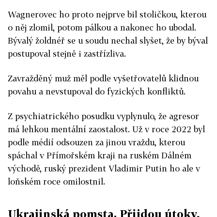
Wagnerovec ho proto nejprve bil stoličkou, kterou
o něj zlomil, potom pálkou a nakonec ho ubodal.
Bývalý žoldnéř se u soudu nechal slyšet, že by býval
postupoval stejně i zastřízliva.
Zavražděný muž měl podle vyšetřovatelů klidnou
povahu a nevstupoval do fyzických konfliktů.
Z psychiatrického posudku vyplynulo, že agresor
má lehkou mentální zaostalost. Už v roce 2022 byl
podle médií odsouzen za jinou vraždu, kterou
spáchal v Přímořském kraji na ruském Dálném
východě, ruský prezident Vladimir Putin ho ale v
loňském roce omilostnil.
Ukrajinská pomsta. Přijdou útoky,