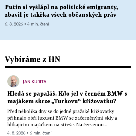
Putin si vyšlápl na politické emigranty,
zbavil je takřka všech občanských práv
6. 8. 2026 ▪ 4 min. čtení
Vybíráme z HN
JAN KUBITA
Hledá se papaláš. Kdo jel v černém BMW s
majákem skrze „Turkovu“ křižovatku?
Před několika dny se do jedné pražské křižovatky
přihnalo obří luxusní BMW se začerněnými skly a
blikajícím majáčkem na střeše. Na červenou...
4. 8. 2026 ▪ 6 min. čtení