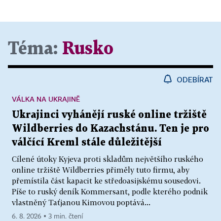
Téma:
Rusko
ODEBÍRAT
VÁLKA NA UKRAJINĚ
Ukrajinci vyhánějí ruské online tržiště
Wildberries do Kazachstánu. Ten je pro
válčící Kreml stále důležitější
Cílené útoky Kyjeva proti skladům největšího ruského
online tržiště Wildberries přiměly tuto firmu, aby
přemístila část kapacit ke středoasijskému sousedovi.
Píše to ruský deník Kommersant, podle kterého podnik
vlastněný Taťjanou Kimovou poptává...
6. 8. 2026 ▪ 3 min. čtení