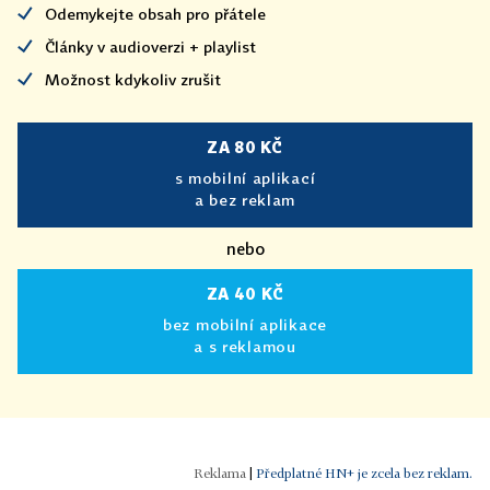
Odemykejte obsah pro přátele
Články v audioverzi + playlist
Možnost kdykoliv zrušit
ZA 80 KČ
s mobilní aplikací
a bez reklam
nebo
ZA 40 KČ
bez mobilní aplikace
a s reklamou
|
Předplatné HN+ je zcela bez reklam.