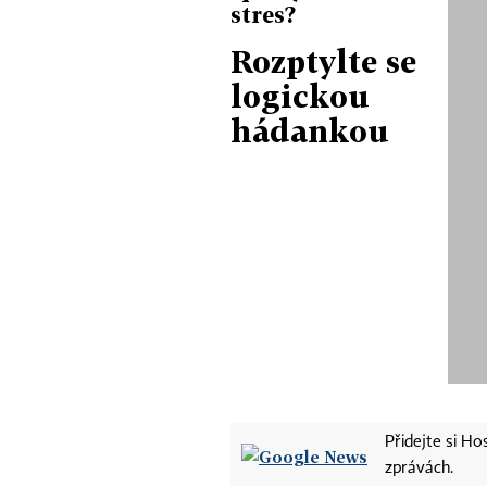
stres?
Rozptylte se
logickou
hádankou
Přidejte si H
zprávách.