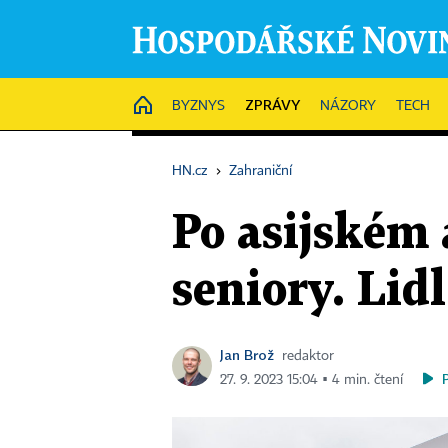
ZPRÁVY
HOME
BYZNYS
NÁZORY
TECH
HN.cz
›
Zahraniční
Po asijském 
seniory. Lid
Jan Brož
redaktor
27. 9. 2023 15:04 ▪ 4 min. čtení