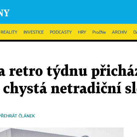
REALITY
INVESTICE
PODCASTY
HRY
PročNe
ARCHIV
D
a retro týdnu přichá
l chystá netradiční s
PŘEHRÁT ČLÁNEK