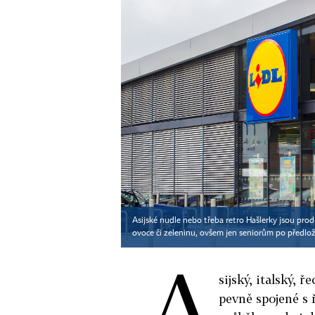
Asijské nudle nebo třeba retro Hašlerky jsou pro
ovoce či zeleninu, ovšem jen seniorům po předlo
A
sijský, italský, 
pevně spojené s