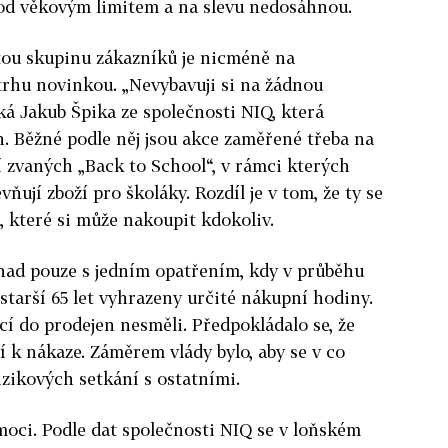
 pod věkovým limitem a na slevu nedosáhnou.
tou skupinu zákazníků je nicméně na
hu novinkou. „Nevybavuji si na žádnou
á Jakub Špika ze společnosti NIQ, která
. Běžné podle něj jsou akce zaměřené třeba na
 zvaných „Back to School“, v rámci kterých
ňují zboží pro školáky. Rozdíl je v tom, že ty se
, které si může nakoupit kdokoliv.
snad pouze s jedním opatřením, kdy v průběhu
starší 65 let vyhrazeny určité nákupní hodiny.
í do prodejen nesměli. Předpokládalo se, že
í k nákaze. Záměrem vlády bylo, aby se v co
izikových setkání s ostatními.
moci. Podle dat společnosti NIQ se v loňském