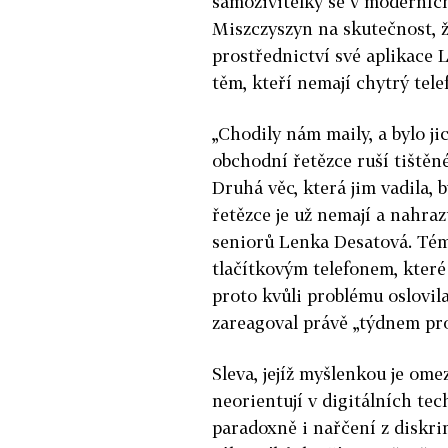
samoživitelky se v moderních
Miszczyszyn na skutečnost, ž
prostřednictví své aplikace 
těm, kteří nemají chytrý tel
„Chodily nám maily, a bylo jic
obchodní řetězce ruší tištěné
Druhá věc, která jim vadila, b
řetězce je už nemají a nahraz
seniorů Lenka Desatová. Tém
tlačítkovým telefonem, které 
proto kvůli problému oslovila
zareagoval právě „týdnem pr
Sleva, jejíž myšlenkou je omez
neorientují v digitálních te
paradoxně i nařčení z diskr