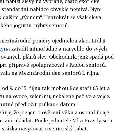
í nabízí slevy na vybrané, často exotické
e standardní nabídce obvykle nemívá. Nyní
s dalším „týdnem“. Tentokrát se však sleva
kého jogurtu, nýbrž seniorů.
i mezinárodní poměry ojedinělou akci. Lidl ji
zyna
zařadil mimořádně a narychlo do svých
vovaných plánů slev. Obchodník, jenž spadá pod
ři přípravě spolupracoval s Radou seniorů.
vala na Mezinárodní den seniorů 1. října.
d 9. do 15. října tak mohou lidé staří 65 let a
vu na ovoce, zeleninu, nebalené pečivo a vejce.
 nutné předložit průkaz s datem
uje, že jde jen o ověření věku a osobní údaje
t ani ukládat. Podle jednatele Víta Pravdy se u
 srážka navyšovat o seniorský rabat.