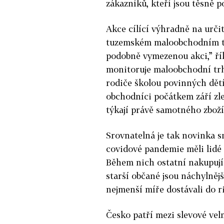
zákazníků, kteří jsou těsně
Akce cílící výhradně na urči
tuzemském maloobchodním tr
podobně vymezenou akci,” řík
monitoruje maloobchodní trh
rodiče školou povinných dětí
obchodníci počátkem září zlev
týkají právě samotného zboží
Srovnatelná je tak novinka 
covidové pandemie měli lidé 
Během nich ostatní nakupujíc
starší občané jsou náchylnějš
nejmenší míře dostávali do r
Česko patří mezi slevové vel