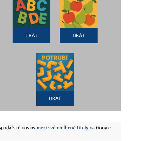
HRÁT
HRÁT
HRÁT
mezi své oblíbené tituly
ospodářské noviny
na Google