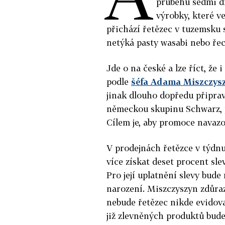
průběhu sedmi dn
výrobky, které v
přichází řetězec v tuzemsku 
netýká pasty wasabi nebo řec
Jde o na české a lze říct, že 
podle
šéfa Adama Miszczys
jinak dlouho dopředu připra
německou skupinu Schwarz, p
Cílem je, aby promoce navazo
V prodejnách řetězce v týdnu o
více získat deset procent sle
Pro její uplatnění slevy bude
narození. Miszczyszyn zdůrazň
nebude řetězec nikde evidova
již zlevněných produktů bude