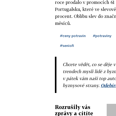
roce prodalo v promocích 61 
Portugalsku, které ve slevov
procent. Oblibu slev do znač
měsíců.
#ceny potravin
#potraviny
#senioři
Chcete vědět, co se děje 
trendech myslí lidé z byzn
v pátek vám naši top auto
byznysové strany.
Odebíre
Rozrušily vás
zprávy a cítíte