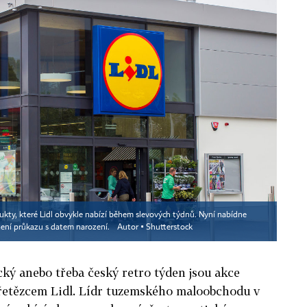
dukty, které Lidl obvykle nabízí během slevových týdnů. Nyní nabídne
žení průkazu s datem narození.
Autor ▪
Shutterstock
řecký anebo třeba český retro týden jsou akce
 řetězcem Lidl. Lídr tuzemského maloobchodu v