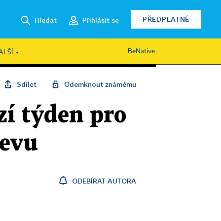
PŘEDPLATNÉ
Hledat
Přihlásit se
BeNative
ALŠÍ
Sdílet
Odemknout známému
zí týden pro
levu
ODEBÍRAT AUTORA