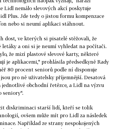
 technologiích naopak vyznají,“ naráží
e Lidl nemálo slevových akcí poskytuje
Lidl Plus. Jde tedy o jistou formu kompenzace
efon nebo si neumí aplikaci stáhnout.
h dost, ve kterých si pisatelé stěžovali, že
 letáky a oni si je neumí vyhledat na počítači.
ylo, že mizí plastové slevové karty, některé
ují je aplikacemi,“ prohlásila předsedkyně Rady
ěř 80 procent seniorů podle ní disponuje
jsou pro ně uživatelsky příjemnější. Desatová
 jednotlivé obchodní řetězce, a Lidl na výzvu
o seniory“.
it diskriminaci starší lidí, kteří se tolik
chnologií, ovšem může mít pro Lidl za následek
iminace. Například ze strany nespokojených