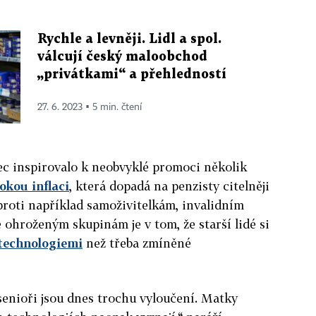
Rychle a levněji. Lidl a spol.
válcují český maloobchod
„privátkami“ a přehledností
27. 6. 2023 ▪ 5 min. čtení
ec inspirovalo k neobvyklé promoci několik
okou inflaci
, která dopadá na penzisty citelněji
oproti například samoživitelkám, invalidním
ohroženým skupinám je v tom, že starší lidé si
technologiemi
než třeba zmíněné
 senioři jsou dnes trochu vyloučení. Matky