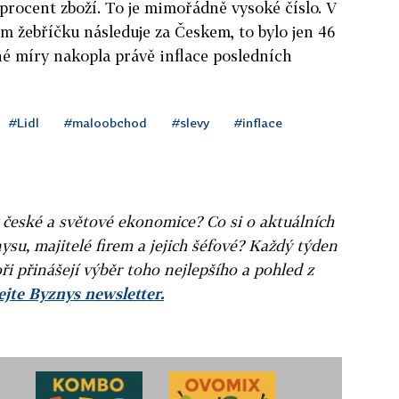
procent zboží. To je mimořádně vysoké číslo. V
ém žebříčku následuje za Českem, to bylo jen 46
né míry nakopla právě inflace posledních
#Lidl
#maloobchod
#slevy
#inflace
v české a světové ekonomice? Co si o aktuálních
ysu, majitelé firem a jejich šéfové? Každý týden
ři přinášejí výběr toho nejlepšího a pohled z
jte Byznys newsletter.