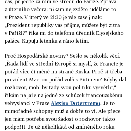
čas, přijeďte za ním ve středu do Paříže. Zpráva
z úterního večera: nikam nejezděte, uděláme to
v Praze. V úterý ve 21:30 je vše zase jinak:
„Prezident republiky vás přijme, můžete být zítra
v Paříži?“ říká mi do telefonu úředník Elysejského
paláce. Kupuju letenku a ráno letím.
Proč Hospodářské noviny? Sešlo se několik věcí.
„Řada lidí ve střední Evropě si myslí, že Francie je
pořád více či méně na straně Ruska. Proč si třeba
prezident Macron pořád volá s Putinem? Kdyby dal
rozhovor, mohl by tady svou politiku vysvětlit,“
říkám na jaře na jedné ze schůzek francouzskému
velvyslanci v Praze
Alexisu Dutertremu
. Je to
mimořádně schopný muž a dobře to ví. Ale přece
jen mám potřebu svou žádost o rozhovor takto
podpořit. Je už několikátá od zmíněného roku