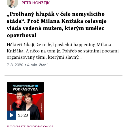
PETR HONZEJK
„Prolhaný hlupák v čele nemyslícího
stáda“. Proč Milana Knížáka oslavuje
vláda vedená mužem, kterým umělec
opovrhoval
Někteří říkají, že to byl poslední happening Milana
Knížáka. A něco na tom je. Pohřeb se státními poctami
organizovaný těmi, kterými slavný...
7. 8. 2026 ▪ 4 min. čtení
55:23
PODCAST PODPÁSOVKA