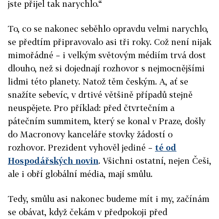
jste přijel tak narychlo.“
To, co se nakonec seběhlo opravdu velmi narychlo,
se předtím připravovalo asi tři roky. Což není nijak
mimořádné – i velkým světovým médiím trvá dost
dlouho, než si dojednají rozhovor s nejmocnějšími
lidmi této planety. Natož těm českým. A, ať se
snažíte sebevíc, v drtivé většině případů stejně
neuspějete. Pro příklad: před čtvrtečním a
pátečním summitem, který se konal v Praze, došly
do Macronovy kanceláře stovky žádostí o
rozhovor. Prezident vyhověl jediné –
té od
Hospodářských novin
. Všichni ostatní, nejen Češi,
ale i obří globální média, mají smůlu.
Tedy, smůlu asi nakonec budeme mít i my, začínám
se obávat, když čekám v předpokoji před