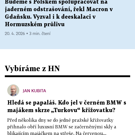
Budeme s Polskem spolupracovat na
jaderném odstrašování, řekl Macron v
Gdaňsku. Vyzval i k deeskalaci v
Hormuzském průlivu
20. 4. 2026 ▪ 3 min. čtení
Vybíráme z HN
JAN KUBITA
Hledá se papaláš. Kdo jel v černém BMW s
majákem skrze „Turkovu“ křižovatku?
Před několika dny se do jedné pražské křižovatky
přihnalo obří luxusní BMW se začerněnými skly a
blikajícím majáčkem na střeše. Na červenou...