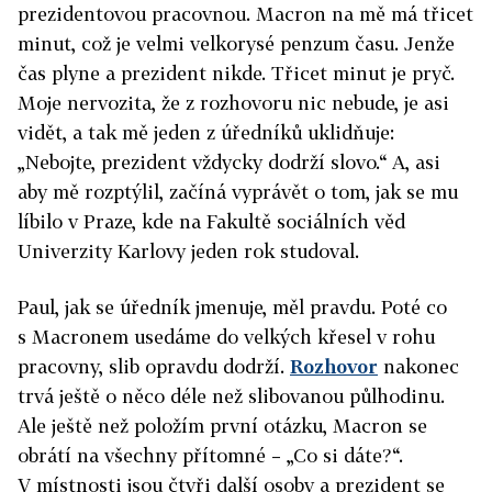
prezidentovou pracovnou. Macron na mě má třicet
minut, což je velmi velkorysé penzum času. Jenže
čas plyne a prezident nikde. Třicet minut je pryč.
Moje nervozita, že z rozhovoru nic nebude, je asi
vidět, a tak mě jeden z úředníků uklidňuje:
„Nebojte, prezident vždycky dodrží slovo.“ A, asi
aby mě rozptýlil, začíná vyprávět o tom, jak se mu
líbilo v Praze, kde na Fakultě sociálních věd
Univerzity Karlovy jeden rok studoval.
Paul, jak se úředník jmenuje, měl pravdu. Poté co
s Macronem usedáme do velkých křesel v rohu
pracovny, slib opravdu dodrží.
Rozhovor
nakonec
trvá ještě o něco déle než slibovanou půlhodinu.
Ale ještě než položím první otázku, Macron se
obrátí na všechny přítomné – „Co si dáte?“.
V místnosti jsou čtyři další osoby a prezident se