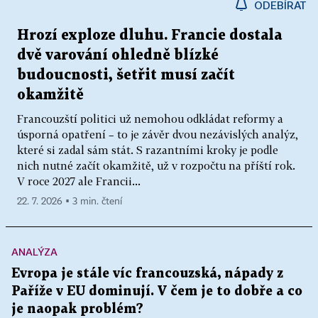
ODEBÍRAT
Hrozí exploze dluhu. Francie dostala
dvě varování ohledně blízké
budoucnosti, šetřit musí začít
okamžitě
Francouzští politici už nemohou odkládat reformy a
úsporná opatření – to je závěr dvou nezávislých analýz,
které si zadal sám stát. S razantními kroky je podle
nich nutné začít okamžitě, už v rozpočtu na příští rok.
V roce 2027 ale Francii...
22. 7. 2026 ▪ 3 min. čtení
ANALÝZA
Evropa je stále víc francouzská, nápady z
Paříže v EU dominují. V čem je to dobře a co
je naopak problém?