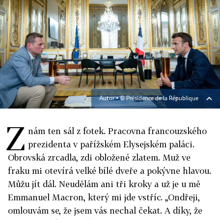
Autor ▪
© Présidence de la République
Z
nám ten sál z fotek. Pracovna francouzského
prezidenta v pařížském Elysejském paláci.
Obrovská zrcadla, zdi obložené zlatem. Muž ve
fraku mi otevírá velké bílé dveře a pokývne hlavou.
Můžu jít dál. Neudělám ani tři kroky a už je u mě
Emmanuel Macron, který mi jde vstříc. „Ondřeji,
omlouvám se, že jsem vás nechal čekat. A díky, že