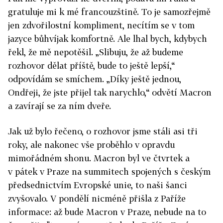
gratuluje mi k mé francouzštině. To je samozřejmě
jen zdvořilostní kompliment, necítím se v tom
jazyce bůhvíjak komfortně. Ale lhal bych, kdybych
řekl, že mě nepotěšil. „Slibuju, že až budeme
rozhovor dělat příště, bude to ještě lepší,“
odpovídám se smíchem. „Díky ještě jednou,
Ondřeji, že jste přijel tak narychlo,“ odvětí Macron
a zavírají se za ním dveře.
Jak už bylo řečeno, o rozhovor jsme stáli asi tři
roky, ale nakonec vše proběhlo v opravdu
mimořádném shonu. Macron byl ve čtvrtek a
v pátek v Praze na summitech spojených s českým
předsednictvím Evropské unie, to naši šanci
zvyšovalo. V pondělí nicméně přišla z Paříže
informace: až bude Macron v Praze, nebude na to