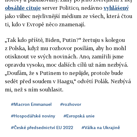
obsáhle cituje
server Politico, nedávno
vyhlášený
jako vůbec nejvlivnější médium ze všech, která čtou
ti, kdo v Evropě něco znamenají.
„Tak kdo příště, Biden, Putin?“ žertuju s kolegou
z Polska, když mu rozhovor posílám, aby ho mohl
otisknout ve svých novinách. Ano, zamířili jsme
opravdu vysoko, moc dalších cílů už nám nezbývá.
„Doufám, že s Putinem to nepůjde, protože bude
sedět před soudem v Haagu,“ odvětí Polák. Nezbývá
mi, než s ním souhlasit.
#Macron Emmanuel
#rozhovor
#Hospodářské noviny
#Evropská unie
#České předsednictví EU 2022
#Válka na Ukrajině