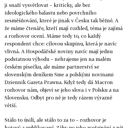
ji snaží vysvětlovat – kriticky, ale bez
ideologického balastu nebo povrchního
zesměšňování, které je jinak v Česku tak běžné. A
že máme čtenáře, kteří mají rozhled, téma je zajímá
a rozhovor ocení. Máme tedy to, co každý
respondent chce: cílovou skupinu, která je navíc
vlivná. A Hospodářské noviny navíc mají jednu
podstatnou výhodu – nehrajeme jen na malém
českém písečku, ale máme partnerství se
slovenským deníkem Sme a polskými novinami
Dziennik Gazeta Prawna. Když tedy dá Macron
rozhovor nám, objeví se jeho slova i v Polsku a na
Slovensku. Odbyt pro ně je tedy rázem výrazně
větší.
Stálo to úsilí, ale stálo to za to – rozhovor je
hotový a publikovaný. Záhy po jeho zveřejnění z něj