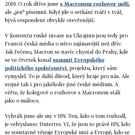
2019. O rok dříve jsme
s Macronem rozhovor měli
,
ale „jen“ písemně. Když jde o setkání tváří v tvář,
bývá respondent obvykle otevřenější.
V kontextu ruské invaze na Ukrajinu jsou tedy pro
Francii česká média o něco zajímavější než dřív.
Jak řečeno, Macron se navíc chystal do Prahy, kde
se ve čtvrtek konal
summit Evropského
politického společenství
, projektu, který sám
vymyslel. To je další důvod, který hraje pro nás. Ale
stejně tak i pro jakékoliv jiné české médium. A
věřte, že kolegové o rozhovor s Macronem stáli
jako o máloco.
Vyhráli jsme ale my v HN. Ten, kdo o tom rozhodl,
je velvyslanec Dutertre. Ví, že jsou to právě HN, kdo
se soustavně věnuje Evropské unii a Evropě, kdo se