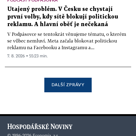
Utajený problém. V Česku se chystají
první volby, kdy sítě blokují politickou
reklamu. A hlavní oběť je nečekaná
V Podpásovce se tentokrát věnujeme tématu, o kterém
se vůbec nemluví. Meta začala blokovat politickou
reklamu na Facebooku a Instagramu a...
7. 8. 2026 ▪ 55:23 min.
DALŠÍ ZPRÁVY
©
1996-2026
Economia, a.s.