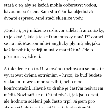
stará o to, aby se každá mohla občerstvit vodou,
kávou nebo čajem. Sám si u číšníka objednává
dvojité espreso. Mně stačí sklenice vody.
„Ondřeji, prý můžeme rozhovor udělat francouzsky,
to je skvělé, kde jste se francouzsky naučil?“ obrací
se na mě. Macron mluví anglicky plynně, ale, jako
každý politik, raději mluví v mateřštině. Jde o
přesnost vyjádření.
A tak jdeme na to. U takového rozhovoru se musíte
vyvarovat dvěma extrémům – hrozí, že buď budete
v kladení otázek moc servilní, nebo moc
konfrontační. Hlavně to druhé je častým nešvarem
médií. Novináři se chtějí předvést, jak jsou drsní,
ale hodnota sdělení pak často trpí. Já jsem pro
zlatou střední cestu – ptát se tak, aby čtenář