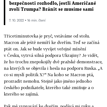
bezpečnosti rozhodlo, jestli Američané
zvolí Trumpa? Bránit se musíme sami
7. 10. 2022 ▪ 16 min. čtení
Třicetiminutovka je pryč, vstáváme od stolu.
Macron ale ještě nemíří ke dveřím. Teď se začíná
ptát on. Jak se bude vyvíjet veřejné mínění
v Česku, vytrvá silná podpora Ukrajiny? Je vidět,
že ho trochu znepokojily dvě pražské demonstrace,
na kterých se objevila i hesla na podporu Ruska. „A
co si myslí politik X?“ Na koho se Macron ptá,
prozradit nemohu. Stejně jako jméno jednoho
českého podnikatele, kterého také zmiňuje a o
kterého se zajímá.
Pak mě vyprovází ke dveřím, podává mi ruku a